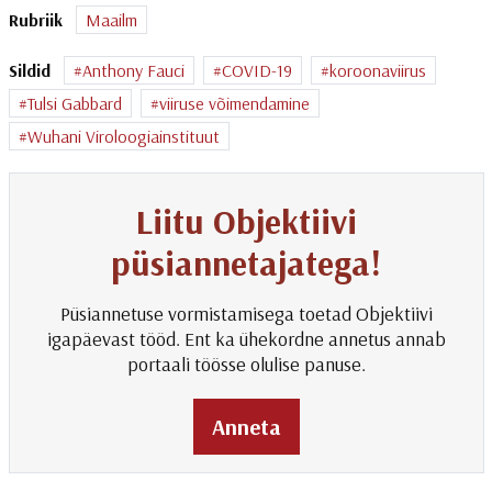
Rubriik
Maailm
Sildid
Anthony Fauci
COVID-19
koroonaviirus
Tulsi Gabbard
viiruse võimendamine
Wuhani Viroloogiainstituut
Liitu Objektiivi
püsiannetajatega!
Püsiannetuse vormistamisega toetad Objektiivi
igapäevast tööd. Ent ka ühekordne annetus annab
portaali töösse olulise panuse.
Anneta