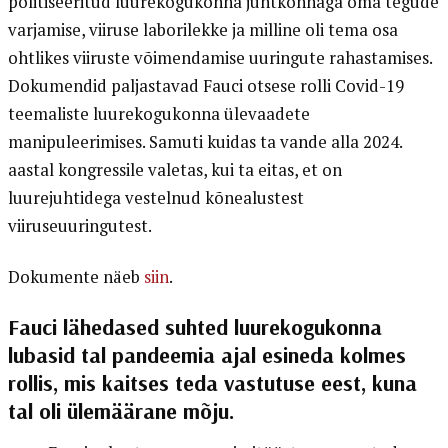
politiseeritud luurekogukonna juhtkonnaga oma tegude
varjamise, viiruse laborilekke ja milline oli tema osa
ohtlikes viiruste võimendamise uuringute rahastamises.
Dokumendid paljastavad Fauci otsese rolli Covid-19
teemaliste luurekogukonna ülevaadete
manipuleerimises. Samuti kuidas ta vande alla 2024.
aastal kongressile valetas, kui ta eitas, et on
luurejuhtidega vestelnud kõnealustest
viiruseuuringutest.
Dokumente näeb
siin
.
Fauci lähedased suhted luurekogukonna
lubasid tal pandeemia ajal esineda kolmes
rollis, mis kaitses teda vastutuse eest, kuna
tal oli ülemäärane mõju.