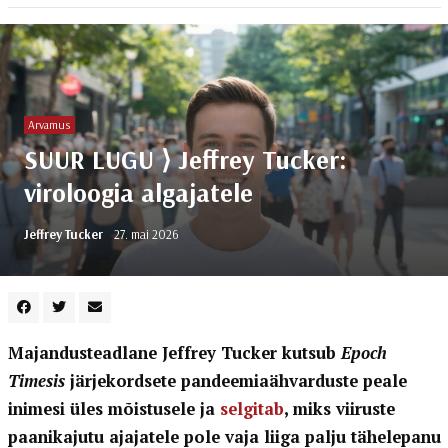
Arvamus
SUUR LUGU ⟩ Jeffrey Tucker:
viroloogia algajatele
Jeffrey Tucker
27. mai 2026
Majandusteadlane Jeffrey Tucker kutsub
Epoch
Timesis
järjekordsete pandeemiaähvarduste peale
inimesi üles mõistusele ja
selgitab
, miks viiruste
paanikajutu ajajatele pole vaja liiga palju tähelepanu