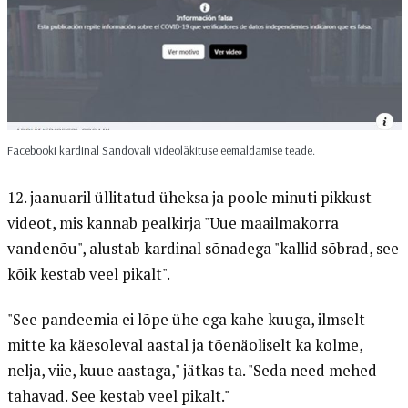
Facebooki kardinal Sandovali videoläkituse eemaldamise teade.
12. jaanuaril üllitatud üheksa ja poole minuti pikkust
videot, mis kannab pealkirja "Uue maailmakorra
vandenõu", alustab kardinal sõnadega "kallid sõbrad, see
kõik kestab veel pikalt".
"See pandeemia ei lõpe ühe ega kahe kuuga, ilmselt
mitte ka käesoleval aastal ja tõenäoliselt ka kolme,
nelja, viie, kuue aastaga," jätkas ta. "Seda need mehed
tahavad. See kestab veel pikalt."