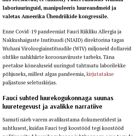
laboriuuringuid, manipuleeris luureandmeid ja
valetas Ameerika Ühendriikide kongressile.
Enne Covid-19 pandeemiat Fauci Riikliku Allergia ja
Nakkushaiguste Instituudi (NIAID) direktorina tagas
Wuhani Viroloogiainstituudile (WIV) miljoneid dollareid
ohtlike nahkhiirte koroonaviiruste tarbeks. Täna
peetakse kõnealuseid uuringud tahtmatu laborilekke
põhjuseks, millest algas pandeemia,
kirjutatakse
paljastuse seletuskirjas.
Fauci suhted luurekogukonnaga suunas
luuretegevust ja avalikke narratiive
Samuti näeb varem avalikustama dokumentidest ja
suhtlusest, kuidas Fauci tegi koostööd tegi koostööd