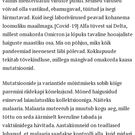
valmis meisterdatud viiruste puhul. Sellised viirused
võivad olla vastikud, ebamugavad, tüütud ja isegi
hirmutavad. Kuid isegi laboriviirused peavad kohanema
loomuliku maailmaga. [Covid-19] Alfa tüvest sai Delta,
millest omakorda Omicron ja lõpuks tavaline hooajaliste
haiguste maastiku osa. Mis on põhjus, miks kõik
pandeemiad iseenesest läbi põlevad. Kokkupuude
tekitab tõvekindluse, millega mängivad omakorda kaasa
mutatsioonid.
Mutatsioonide ja variantide mõistmiseks sobib kõige
paremini riidekapi kõnekujund. Mõned haigusidud
esinevad laiaulatusliku kollektsiooniga. Näiteks
malaaria. Malaaria muteerub ja muutub kogu aeg, mille
tõttu on seda äärmiselt keeruline tabada ja
vaktsiinidega hävitada. Aastakümneid on teadlased
lubanud, et malaaria saadakse kontrolli alla, kuid midagi