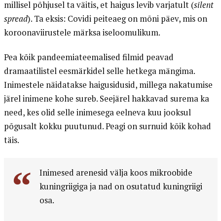
millisel põhjusel ta väitis, et haigus levib varjatult (
silent
spread
). Ta eksis: Covidi peiteaeg on mõni päev, mis on
koroonaviirustele märksa iseloomulikum.
Pea kõik pandeemiateemalised filmid peavad
dramaatilistel eesmärkidel selle hetkega mängima.
Inimestele näidatakse haigusidusid, millega nakatumise
järel inimene kohe sureb. Seejärel hakkavad surema ka
need, kes olid selle inimesega eelneva kuu jooksul
põgusalt kokku puutunud. Peagi on surnuid kõik kohad
täis.
Inimesed arenesid välja koos mikroobide
kuningriigiga ja nad on osutatud kuningriigi
osa.