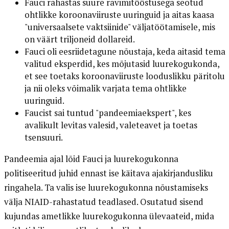
Fauci rahastas suure ravimitööstusega seotud
ohtlikke koroonaviiruste uuringuid ja aitas kaasa
"universaalsete vaktsiinide" väljatöötamisele, mis
on väärt triljoneid dollareid.
Fauci oli eesriidetagune nõustaja, keda aitasid tema
valitud eksperdid, kes mõjutasid luurekogukonda,
et see toetaks koroonaviiruste looduslikku päritolu
ja nii oleks võimalik varjata tema ohtlikke
uuringuid.
Faucist sai tuntud "pandeemiaekspert", kes
avalikult levitas valesid, valeteavet ja toetas
tsensuuri.
Pandeemia ajal lõid Fauci ja luurekogukonna
politiseeritud juhid ennast ise käitava ajakirjandusliku
ringahela. Ta valis ise luurekogukonna nõustamiseks
välja NIAID-rahastatud teadlased. Osutatud sisend
kujundas ametlikke luurekogukonna ülevaateid, mida