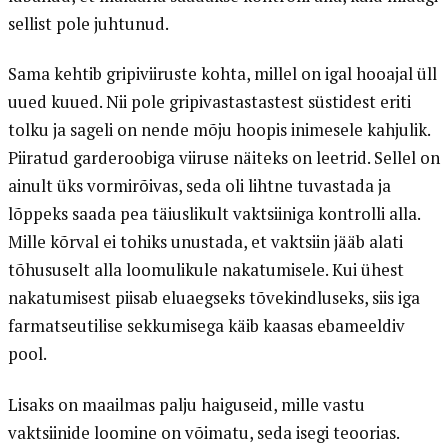
sellist pole juhtunud.
Sama kehtib gripiviiruste kohta, millel on igal hooajal üll
uued kuued. Nii pole gripivastastastest süstidest eriti
tolku ja sageli on nende mõju hoopis inimesele kahjulik.
Piiratud garderoobiga viiruse näiteks on leetrid. Sellel on
ainult üks vormirõivas, seda oli lihtne tuvastada ja
lõppeks saada pea täiuslikult vaktsiiniga kontrolli alla.
Mille kõrval ei tohiks unustada, et vaktsiin jääb alati
tõhususelt alla loomulikule nakatumisele. Kui ühest
nakatumisest piisab eluaegseks tõvekindluseks, siis iga
farmatseutilise sekkumisega käib kaasas ebameeldiv
pool.
Lisaks on maailmas palju haiguseid, mille vastu
vaktsiinide loomine on võimatu, seda isegi teoorias.