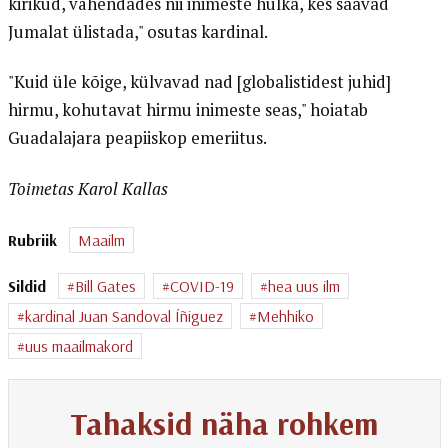
kirikud, vähendades nii inimeste hulka, kes saavad
Jumalat ülistada," osutas kardinal.
"Kuid üle kõige, külvavad nad [globalistidest juhid]
hirmu, kohutavat hirmu inimeste seas," hoiatab
Guadalajara peapiiskop emeriitus.
Toimetas Karol Kallas
Rubriik
Maailm
Sildid
Bill Gates
COVID-19
hea uus ilm
kardinal Juan Sandoval Íñiguez
Mehhiko
uus maailmakord
Tahaksid näha rohkem