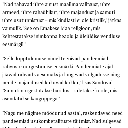
"Nad tahavad ühte ainust maailma valitsust, ühte
armeed, ühte rahaühikut, ühte majandust ja samuti
ühte usutunnistust – mis kindlasti ei ole kristlik," jätkas
vaimulik. "See on Emakese Maa religioon, mis
kehtestatakse inimkonna heaolu ja üleüldise vendluse
eesmärgil."
"Selle lõpptulemuse nimel teenivad pandeemiad
rahvuste nõrgestamise eesmärki. Pandeemiate ajal
jäävad rahvad vaesemaks ja langevad võlgadesse ning
nende majandused kukuvad kokku," lisas Sandoval.
"Samuti nõrgestatakse haridust, suletakse koole, mis
asendatakse kaugõppega."
"Nagu me nägime möödunud aastal, raskendavad need
pandeemiad usukombetalituste täitmist. Nad sulgevad