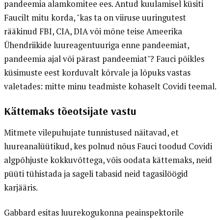
pandeemia alamkomitee ees. Antud kuulamisel küsiti
Faucilt mitu korda, "kas ta on viiruse uuringutest
rääkinud FBI, CIA, DIA või mõne teise Ameerika
Ühendriikide luureagentuuriga enne pandeemiat,
pandeemia ajal või pärast pandeemiat"? Fauci põikles
küsimuste eest korduvalt kõrvale ja lõpuks vastas
valetades: mitte minu teadmiste kohaselt Covidi teemal.
Kättemaks tõeotsijate vastu
Mitmete vilepuhujate tunnistused näitavad, et
luureanalüütikud, kes polnud nõus Fauci toodud Covidi
algpõhjuste kokkuvõttega, võis oodata kättemaks, neid
püüti tühistada ja sageli tabasid neid tagasilöögid
karjääris.
Gabbard esitas luurekogukonna peainspektorile