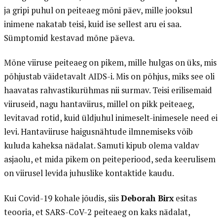
ja gripi puhul on peiteaeg mõni päev, mille jooksul
inimene nakatab teisi, kuid ise sellest aru ei saa.
Sümptomid kestavad mõne päeva.
Mõne viiruse peiteaeg on pikem, mille hulgas on üks, mis
põhjustab väidetavalt AIDS-i. Mis on põhjus, miks see oli
haavatas rahvastikurühmas nii surmav. Teisi erilisemaid
viiruseid, nagu hantaviirus, millel on pikk peiteaeg,
levitavad rotid, kuid üldjuhul inimeselt-inimesele need ei
levi. Hantaviiruse haigusnähtude ilmnemiseks võib
kuluda kaheksa nädalat. Samuti kipub olema valdav
asjaolu, et mida pikem on peiteperiood, seda keerulisem
on viirusel levida juhuslike kontaktide kaudu.
Kui Covid-19 kohale jõudis, siis
Deborah Birx
esitas
teooria, et SARS-CoV-2 peiteaeg on kaks nädalat,