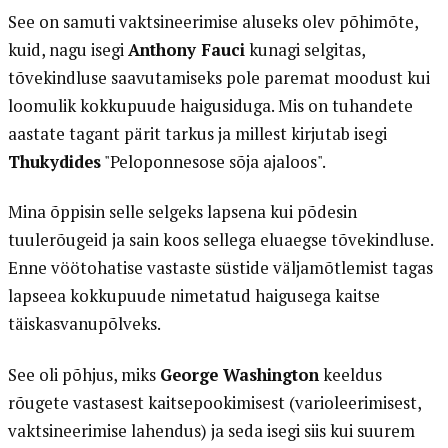
See on samuti vaktsineerimise aluseks olev põhimõte,
kuid, nagu isegi
Anthony Fauci
kunagi selgitas,
tõvekindluse saavutamiseks pole paremat moodust kui
loomulik kokkupuude haigusiduga. Mis on tuhandete
aastate tagant pärit tarkus ja millest kirjutab isegi
Thukydides
"Peloponnesose sõja ajaloos".
Mina õppisin selle selgeks lapsena kui põdesin
tuulerõugeid ja sain koos sellega eluaegse tõvekindluse.
Enne vöötohatise vastaste süstide väljamõtlemist tagas
lapseea kokkupuude nimetatud haigusega kaitse
täiskasvanupõlveks.
See oli põhjus, miks
George Washington
keeldus
rõugete vastasest kaitsepookimisest (varioleerimisest,
vaktsineerimise lahendus) ja seda isegi siis kui suurem