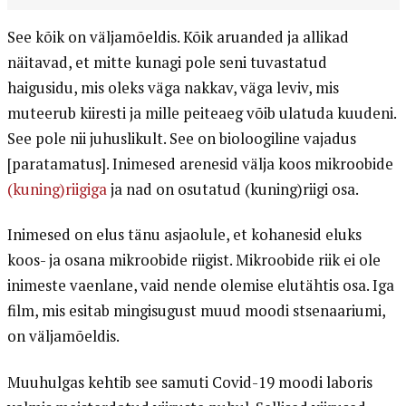
See kõik on väljamõeldis. Kõik aruanded ja allikad
näitavad, et mitte kunagi pole seni tuvastatud
haigusidu, mis oleks väga nakkav, väga leviv, mis
muteerub kiiresti ja mille peiteaeg võib ulatuda kuudeni.
See pole nii juhuslikult. See on bioloogiline vajadus
[paratamatus]. Inimesed arenesid välja koos mikroobide
(kuning)riigiga
ja nad on osutatud (kuning)riigi osa.
Inimesed on elus tänu asjaolule, et kohanesid eluks
koos- ja osana mikroobide riigist. Mikroobide riik ei ole
inimeste vaenlane, vaid nende olemise elutähtis osa. Iga
film, mis esitab mingisugust muud moodi stsenaariumi,
on väljamõeldis.
Muuhulgas kehtib see samuti Covid-19 moodi laboris