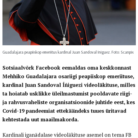
Guadalajara peapiiskop emeriitus kardinal Juan Sandoval Iniguez. Foto: Scanpix
Sotsiaalvõrk Facebook eemaldas oma keskkonnast
Mehhiko Guadalajara osariigi peapiiskop emeriituse,
kardinal Juan Sandoval Íñiguezi videoläkituse, milles
ta hoiatab usklikke üleilmastumist pooldavate riigi-
ja rahvusvaheliste organisatsioonide juhtide eest, kes
Covid-19 pandeemiat ettekäändeks tuues üritavad
kehtestada uut maailmakorda.
Kardinali iganädalase videoläkituse asemel on tema FB