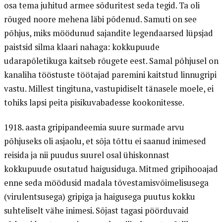
osa tema juhitud armee sõduritest seda tegid. Ta oli
rõuged noore mehena läbi põdenud. Samuti on see
põhjus, miks möödunud sajandite legendaarsed lüpsjad
paistsid silma klaari nahaga: kokkupuude
udarapõletikuga kaitseb rõugete eest. Samal põhjusel on
kanaliha tööstuste töötajad paremini kaitstud linnugripi
vastu. Millest tingituna, vastupidiselt tänasele moele, ei
tohiks lapsi peita pisikuvabadesse kookonitesse.
1918. aasta gripipandeemia suure surmade arvu
põhjuseks oli asjaolu, et sõja tõttu ei saanud inimesed
reisida ja nii puudus suurel osal ühiskonnast
kokkupuude osutatud haigusiduga. Mitmed gripihooajad
enne seda möödusid madala tõvestamisvõimelisusega
(virulentsusega) gripiga ja haigusega puutus kokku
suhteliselt vähe inimesi. Sõjast tagasi pöörduvaid