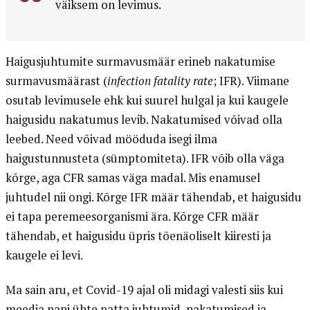
väiksem on levimus.
Haigusjuhtumite surmavusmäär erineb nakatumise
surmavusmäärast (
infection fatality rate
; IFR). Viimane
osutab levimusele ehk kui suurel hulgal ja kui kaugele
haigusidu nakatumus levib. Nakatumised võivad olla
leebed. Need võivad mööduda isegi ilma
haigustunnusteta (sümptomiteta). IFR võib olla väga
kõrge, aga CFR samas väga madal. Mis enamusel
juhtudel nii ongi. Kõrge IFR määr tähendab, et haigusidu
ei tapa peremeesorganismi ära. Kõrge CFR määr
tähendab, et haigusidu üpris tõenäoliselt kiiresti ja
kaugele ei levi.
Ma sain aru, et Covid-19 ajal oli midagi valesti siis kui
meedia pani ühte patta juhtumid, nakatumised ja