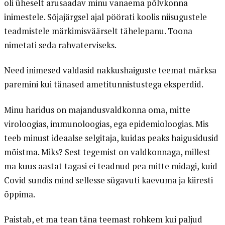
oli üheselt arusaadav minu vanaema põlvkonna
inimestele. Sõjajärgsel ajal pöörati koolis niisugustele
teadmistele märkimisväärselt tähelepanu. Toona
nimetati seda rahvaterviseks.
Need inimesed valdasid nakkushaiguste teemat märksa
paremini kui tänased ametitunnistustega eksperdid.
Minu haridus on majandusvaldkonna oma, mitte
viroloogias, immunoloogias, ega epidemioloogias. Mis
teeb minust ideaalse selgitaja, kuidas peaks haigusidusid
mõistma. Miks? Sest tegemist on valdkonnaga, millest
ma kuus aastat tagasi ei teadnud pea mitte midagi, kuid
Covid sundis mind sellesse sügavuti kaevuma ja kiiresti
õppima.
Paistab, et ma tean täna teemast rohkem kui paljud