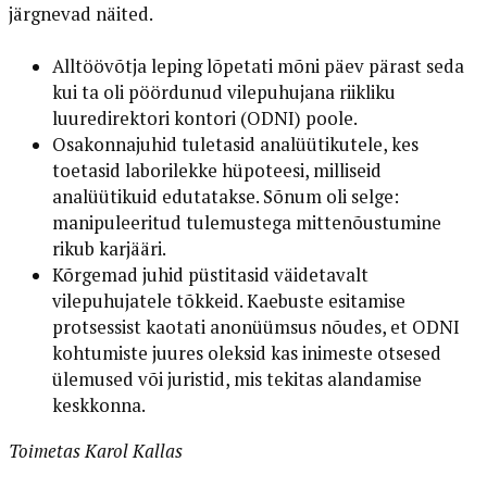
järgnevad näited.
Alltöövõtja leping lõpetati mõni päev pärast seda
kui ta oli pöördunud vilepuhujana riikliku
luuredirektori kontori (ODNI) poole.
Osakonnajuhid tuletasid analüütikutele, kes
toetasid laborilekke hüpoteesi, milliseid
analüütikuid edutatakse. Sõnum oli selge:
manipuleeritud tulemustega mittenõustumine
rikub karjääri.
Kõrgemad juhid püstitasid väidetavalt
vilepuhujatele tõkkeid. Kaebuste esitamise
protsessist kaotati anonüümsus nõudes, et ODNI
kohtumiste juures oleksid kas inimeste otsesed
ülemused või juristid, mis tekitas alandamise
keskkonna.
Toimetas Karol Kallas