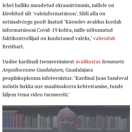
lehel halliks muudetud ekraanitõmmis, millele on
kleebitud silt "valeinformatsioon". Sildi alla on
sotsiaalvõrgu poolt lisatud "Käesolev avaldus kordab
informatsiooni Covid-19 kohta, mille sõltumatud
faktikontrollijad on kuulutanud valeks,"
vahendab
Breitbart.
Uudise kardinali tsenseerimisest
avalikustas
Semanario
Arquidiocesano Guadalajara,
Guadalajara
peapiiskopkonna infoteenistus: "Kardinal Juan Sandoval
mõistis hukka uue maailmakorra kehtestamise, tunde
hiljem tema video tsenseeriti."