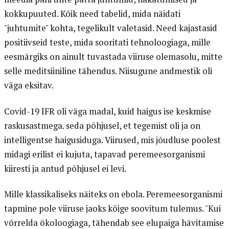
kokkupuuted. Kõik need tabelid, mida näidati
"juhtumite" kohta, tegelikult valetasid. Need kajastasid
positiivseid teste, mida sooritati tehnoloogiaga, mille
eesmärgiks on ainult tuvastada viiruse olemasolu, mitte
selle meditsiiniline tähendus. Niisugune andmestik oli
väga eksitav.
Covid-19 IFR oli väga madal, kuid haigus ise keskmise
raskusastmega. seda põhjusel, et tegemist oli ja on
intelligentse haigusiduga. Viirused, mis jõudluse poolest
midagi erilist ei kujuta, tapavad peremeesorganismi
kiiresti ja antud põhjusel ei levi.
Mille klassikaliseks näiteks on ebola. Peremeesorganismi
tapmine pole viiruse jaoks kõige soovitum tulemus. "Kui
võrrelda ökoloogiaga, tähendab see elupaiga hävitamise