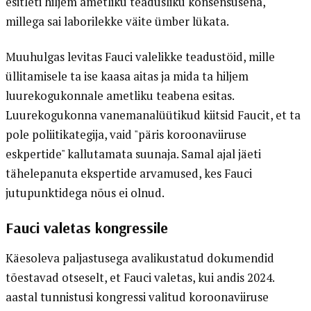
esitleti hiljem ametliku teadusliku konsensusena,
millega sai laborilekke väite ümber lükata.
Muuhulgas levitas Fauci valelikke teadustöid, mille
üllitamisele ta ise kaasa aitas ja mida ta hiljem
luurekogukonnale ametliku teabena esitas.
Luurekogukonna vanemanalüütikud kiitsid Faucit, et ta
pole poliitikategija, vaid "päris koroonaviiruse
eskpertide" kallutamata suunaja. Samal ajal jäeti
tähelepanuta ekspertide arvamused, kes Fauci
jutupunktidega nõus ei olnud.
Fauci valetas kongressile
Käesoleva paljastusega avalikustatud dokumendid
tõestavad otseselt, et Fauci valetas, kui andis 2024.
aastal tunnistusi kongressi valitud koroonaviiruse