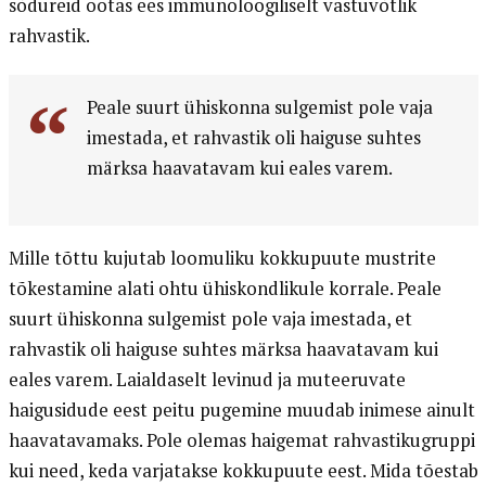
sõdureid ootas ees immunoloogiliselt vastuvõtlik
rahvastik.
Peale suurt ühiskonna sulgemist pole vaja
imestada, et rahvastik oli haiguse suhtes
märksa haavatavam kui eales varem.
Mille tõttu kujutab loomuliku kokkupuute mustrite
tõkestamine alati ohtu ühiskondlikule korrale. Peale
suurt ühiskonna sulgemist pole vaja imestada, et
rahvastik oli haiguse suhtes märksa haavatavam kui
eales varem. Laialdaselt levinud ja muteeruvate
haigusidude eest peitu pugemine muudab inimese ainult
haavatavamaks. Pole olemas haigemat rahvastikugruppi
kui need, keda varjatakse kokkupuute eest. Mida tõestab