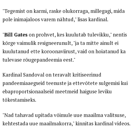
"Tegemist on karmi, raske olukorraga, millegagi, mida
pole inimajaloos varem nähtud," lisas kardinal.
"
Bill Gates
on prohvet, kes kuulutab tulevikku," nentis
kõrge vaimulik resigneerunult, "ja ta mitte ainult ei
kuulutanud ette koroonaviirust, vaid on hoiatanud ka
tulevase rõugepandeemia eest."
Kardinal Sandoval on teravalt kritiseerinud
pandeemiaaegseid teenuste ja ettevõtete sulgemisi kui
ebaproportsionaalseid meetmeid haiguse leviku
tõkestamiseks.
"Nad tahavad upitada võimule uue maailma valitsuse,
kehtestada uue maailmakorra," kinnitas kardinal videos.