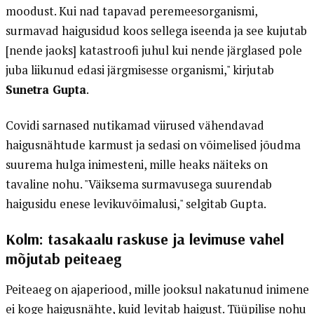
moodust. Kui nad tapavad peremeesorganismi,
surmavad haigusidud koos sellega iseenda ja see kujutab
[nende jaoks] katastroofi juhul kui nende järglased pole
juba liikunud edasi järgmisesse organismi," kirjutab
Sunetra Gupta
.
Covidi sarnased nutikamad viirused vähendavad
haigusnähtude karmust ja sedasi on võimelised jõudma
suurema hulga inimesteni, mille heaks näiteks on
tavaline nohu. "Väiksema surmavusega suurendab
haigusidu enese levikuvõimalusi," selgitab Gupta.
Kolm: tasakaalu raskuse ja levimuse vahel
mõjutab peiteaeg
Peiteaeg on ajaperiood, mille jooksul nakatunud inimene
ei koge haigusnähte, kuid levitab haigust. Tüüpilise nohu