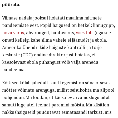
pöörata.
Viimase nädala jooksul hoiatati maailma mitmete
pandeemiate eest. Popid haigused on hetkel: linnugripp,
nova viirus
, ahvirõuged, hantaviirus,
viies tõbi
(ega see
ometi kellelgi kahe silma vahele ei jäänud?) ja ebola.
Ameerika Ühendriikide haiguste kontrolli- ja tõrje
keskuste (CDC) endine direktor just hoiatas, et
käesolevast ebola puhangust võib välja areneda
pandeemia.
Kõik see kõlab jubedalt, kuid tegemist on sõna otseses
mõttes võimatu arenguga, millist seisukohta ma allpool
põhjendan. Ma loodan, et käesolev arvamuslugu aitab
samuti lugejatel teemat paremini mõista. Ma käsitlen
nakkushaiguseid puudutavat esmatasandi tarkust, mis