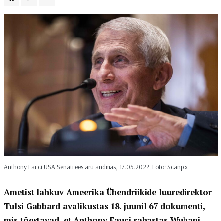
Anthony Fauci USA Senati ees aru andmas, 17.05.2022. Foto: Scanpix
Ametist lahkuv Ameerika Ühendriikide luuredirektor
Tulsi Gabbard avalikustas 18. juunil 67 dokumenti,
mis tõestavad, et Anthony Fauci rahastas Wuhani