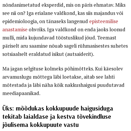
nõndanimetatud eksperdid, mis on päris ehmatav. Miks
see nii on? Iga erialane valdkond, kas siis majandus või
epidemioloogia, on tänaseks langenud
episteemilise
anastamise
ohvriks. Iga valdkond on enda jaoks loonud
mulli, mida kujundavad tööstuslikud jõud. Teemast
päriselt aru saamine nõuab sageli rühmasisestes suhetes
sotsiaalselt eraldatud isikut (autsaiderit).
Ma jagan selgituse kolmeks põhimõtteks. Kui käesolev
arvamuslugu mõttega läbi loetakse, aitab see lahti
mõtestada ja läbi näha kõik nakkushaigusi puudutavad
meediapaanikad.
Üks: mõõdukas kokkupuude haigusiduga
tekitab laialdase ja kestva tõvekindluse
jõulisema kokkupuute vastu