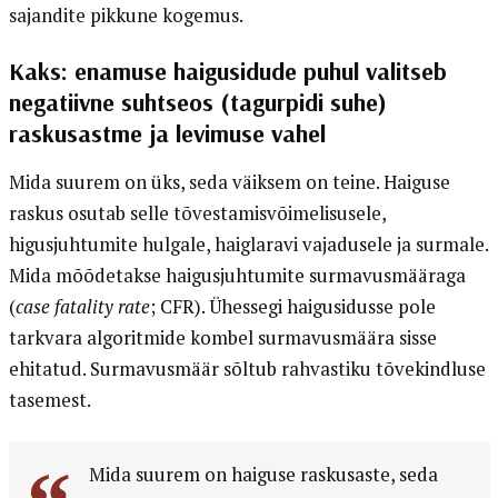
sajandite pikkune kogemus.
Kaks: enamuse haigusidude puhul valitseb
negatiivne suhtseos (tagurpidi suhe)
raskusastme ja levimuse vahel
Mida suurem on üks, seda väiksem on teine. Haiguse
raskus osutab selle tõvestamisvõimelisusele,
higusjuhtumite hulgale, haiglaravi vajadusele ja surmale.
Mida mõõdetakse haigusjuhtumite surmavusmääraga
(
case fatality rate
; CFR). Ühessegi haigusidusse pole
tarkvara algoritmide kombel surmavusmäära sisse
ehitatud. Surmavusmäär sõltub rahvastiku tõvekindluse
tasemest.
Mida suurem on haiguse raskusaste, seda