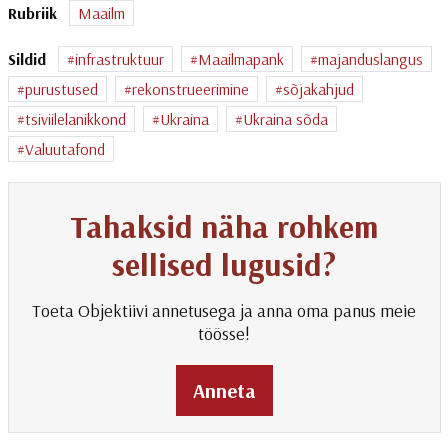
Rubriik
Maailm
Sildid
infrastruktuur
Maailmapank
majanduslangus
purustused
rekonstrueerimine
sõjakahjud
tsiviilelanikkond
Ukraina
Ukraina sõda
Valuutafond
Tahaksid näha rohkem
sellised lugusid?
Toeta Objektiivi annetusega ja anna oma panus meie
töösse!
Anneta