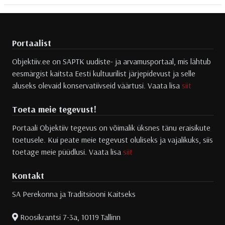
Portaalist
Objektiiv.ee on SAPTK uudiste- ja arvamusportaal, mis lähtub
eesmärgist kaitsta Eesti kultuurilist järjepidevust ja selle
aluseks olevaid konservatiivseid väärtusi. Vaata lisa
siit
Toeta meie tegevust!
Portaali Objektiiv tegevus on võimalik üksnes tänu eraisikute
toetusele. Kui peate meie tegevust oluliseks ja vajalikuks, siis
toetage meie püüdlusi. Vaata lisa
siit
Kontakt
SA Perekonna ja Traditsiooni Kaitseks
Roosikrantsi 7-3a, 10119 Tallinn