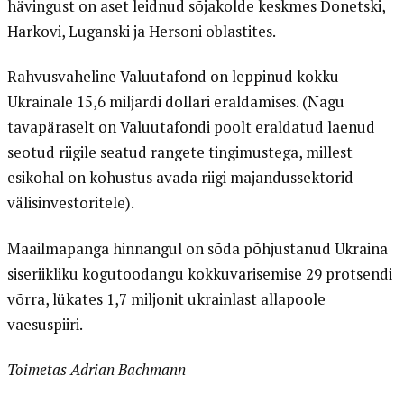
hävingust on aset leidnud sõjakolde keskmes Donetski,
Harkovi, Luganski ja Hersoni oblastites.
Rahvusvaheline Valuutafond on leppinud kokku
Ukrainale 15,6 miljardi dollari eraldamises. (Nagu
tavapäraselt on Valuutafondi poolt eraldatud laenud
seotud riigile seatud rangete tingimustega, millest
esikohal on kohustus avada riigi majandussektorid
välisinvestoritele).
Maailmapanga hinnangul on sõda põhjustanud Ukraina
siseriikliku kogutoodangu kokkuvarisemise 29 protsendi
võrra, lükates 1,7 miljonit ukrainlast allapoole
vaesuspiiri.
Toimetas Adrian Bachmann