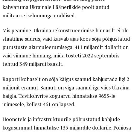
kahvatuma Ukrainale Lääneriikide poolt antud
militaarse iseloomuga eraldised.
Mis peamine, Ukraina rekonstrueerimise hinnasilt ei ole
staatiline suurus, vaid kasvab ajas koos sõja põhjustatud
purustuste akumuleerumisega. 411 miljardit dollarit on
vaid viimane hinnang, mida tõsteti 2022 septembris
tehtud 349 miljardi baasilt.
Raporti kohaselt on sõja käigus saanud kahjustada ligi 2
miljonit eramut. Samuti on viga saanud iga viies Ukraina
haigla. Tsiviilohvrite koguarvu hinnatakse 9655-le
inimesele, kellest 461 on lapsed.
Hoonetele ja infrastruktuurile põhjustatud kahjude
kogusummat hinnatakse 135 miljardile dollarile. Põhiosa