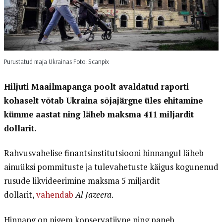
Purustatud maja Ukrainas Foto: Scanpix
Hiljuti Maailmapanga poolt avaldatud raporti
kohaselt võtab Ukraina sõjajärgne üles ehitamine
kümme aastat ning läheb maksma 411 miljardit
dollarit.
Rahvusvahelise finantsinstitutsiooni hinnangul läheb
ainuüksi pommituste ja tulevahetuste käigus kogunenud
rusude likvideerimine maksma 5 miljardit
dollarit,
vahendab
Al Jazeera
.
Hinnang on pigem konservatiivne ning paneb