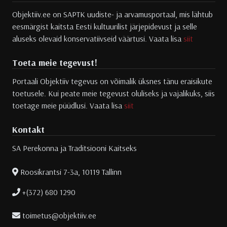
Objektiiv.ee on SAPTK uudiste- ja arvamusportaal, mis lähtub
eesmärgist kaitsta Eesti kultuurilist järjepidevust ja selle
aluseks olevaid konservatiivseid väärtusi. Vaata lisa
siit
Toeta meie tegevust!
Portaali Objektiiv tegevus on võimalik üksnes tänu eraisikute
toetusele. Kui peate meie tegevust oluliseks ja vajalikuks, siis
toetage meie püüdlusi. Vaata lisa
siit
Kontakt
SA Perekonna ja Traditsiooni Kaitseks
Roosikrantsi 7-3a, 10119 Tallinn
+(372) 680 1290
toimetus@objektiiv.ee