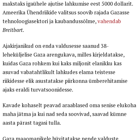
makstaks igaühele ajutise lahkumise eest 5000 dollarit.
Ameerika Ühendriikide valitsus soovib rajada Gazasse
tehnoloogiasektori ja kaubandussõlme,
vahendab
Breitbart
.
Ajakirjanikud on enda valdusesse saanud 38-
leheküljelise Gaza arengukava, milles kirjeldatakse,
kuidas Gaza rohkem kui kaks miljonit elanikku kas
asuvad vabatahtlikult lahkudes elama teistesse
riikidesse elik asustatakse piirkonna ümberehitamise
ajaks eraldi turvatsoonidesse.
Kavade kohaselt peavad araablased oma senise elukoha
maha jätma ja kui nad seda soovivad, saavad kümne
aasta pärast tagasi tulla.
Gaza maaomanikele hüvitatakse nende valduste