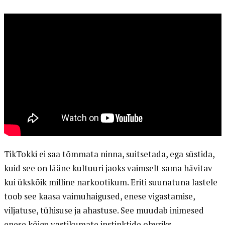
TikTokki ei saa tõmmata ninna, suitsetada, ega süstida,
kuid see on lääne kultuuri jaoks vaimselt sama hävitav
kui ükskõik milline narkootikum. Eriti suunatuna lastele
toob see kaasa vaimuhaigused, enese vigastamise,
viljatuse, tühisuse ja ahastuse. See muudab inimesed
enese kõige vastikumate instinktide ohvriks.