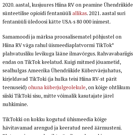
2020. aastal, kusjuures Hiina RV on peamine Ühendriikide
sünteetilise opioidi fentanüüli
allikas
. 2021. aastal suri
fentanüüli üledoosi kätte USA-s 80 000 inimest.
Samamoodi ja märksa proosalisematel põhjustel on
Hiina RV väga rahul üismeediaplatvormi TikTok*
plahvatusliku levikuga lääne ilmavõrgus. Rahvavabariigis
endas on TikTok keelatud. Kuigi mitmed jõuametid,
sealhulgas Ameerika Ühendriikide Küberväejuhatus,
kirjeldavad TikToki (ja hulka teisi Hiina RV-st pärit
teenuseid)
ohuna küberjulgeolekule
, on kõige ohtlikum
siiski TikToki sisu, mitte võimalik kasutajate järel
nuhkimine.
TikTokki on kokku kogutud ühismeedia kõige
hävitavamad arengud ja keeratud need äärmusteni.