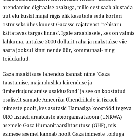
arendamine digitaalse osakuga, mille eest saab alustada
uut elu kuskil mujal riigis elik kasutada seda korteri
ostmiseks ühes kuuest Gazasse rajatavast "tehisaru
käitatavas targas linnas". Igale araablasele, kes on valmis
lahkuma, antakse 5000 dollarit raha ja makstakse viie
aasta jooksul kinni nende üür, kommunaal- ning
toidukulud.
Gaza maakitsuse lahendus kannab nime "Gaza
taastamise, majandusliku kiirenduse ja
ümberkujundamise usaldusfond" ja see on koostatud
osaliselt samade Ameerika Ühendriikide ja Iisraeli
inimeste poolt, kes asutasid Hamasiga koostööd tegeva
ÜRO Iisraeli araablaste abiorganisatsiooni (UNRWA)
asemele Gaza Humanitaarsihtasutuse (GHF), mis
esimese asemel kannab hoolt Gaza inimeste toiduga