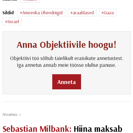
Sildid
Ameerika Ühendriigid
araablased
Gaza
Iisrael
Anna Objektiivile hoogu!
Objektiivi töö sõltub täielikult eraisikute annetustest.
Iga annetus annab meie töösse olulise panuse.
Anneta
Arvamus
»
Sebastian Milbank:
Hiina maksab