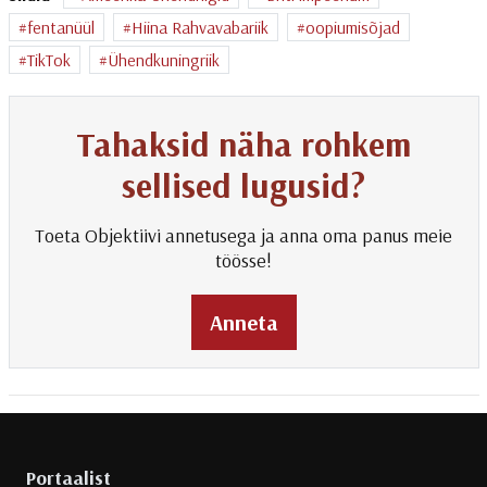
fentanüül
Hiina Rahvavabariik
oopiumisõjad
TikTok
Ühendkuningriik
Tahaksid näha rohkem
sellised lugusid?
Toeta Objektiivi annetusega ja anna oma panus meie
töösse!
Anneta
Portaalist