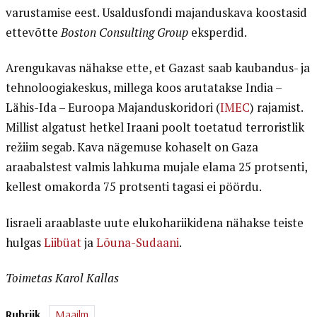
varustamise eest. Usaldusfondi majanduskava koostasid
ettevõtte
Boston Consulting Group
eksperdid.
Arengukavas nähakse ette, et Gazast saab kaubandus- ja
tehnoloogiakeskus, millega koos arutatakse India –
Lähis-Ida – Euroopa Majanduskoridori (
IMEC
) rajamist.
Millist algatust hetkel Iraani poolt toetatud terroristlik
režiim segab. Kava nägemuse kohaselt on Gaza
araabalstest valmis lahkuma mujale elama 25 protsenti,
kellest omakorda 75 protsenti tagasi ei pöördu.
Iisraeli araablaste uute elukohariikidena nähakse teiste
hulgas
Liibüat
ja
Lõuna-Sudaani
.
Toimetas Karol Kallas
Rubriik
Maailm