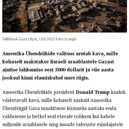
Telklinnak Gaza City'is, 1.09.2025 Foto: Scanpix
Ameerika Ühendriikide valitsus arutab kava, mille
kohaselt makstakse Iisraeli araablastele Gazast
ajutise lahkumise eest 5000 dollarit ja viie aasta
jooksul kinni elamiskulud uues riigis.
Ameerika Ühendriikide president
Donald Trump
kaalub
väidetavalt kava, mille kohaselt saaksid Ameerika
Ühendriigid Gaza maakitsuse kümneks aastaks enda
valdusesse ja hetkel seal elavale rohkem kui kahele
miljonile araablasele ning muude rahvuste esindajatele