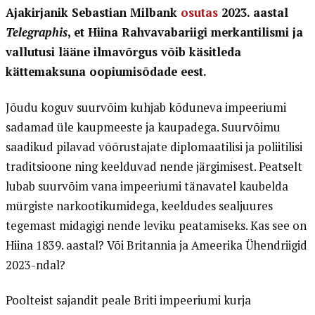
Ajakirjanik Sebastian Milbank
osutas
2023. aastal
Telegraphis
, et Hiina Rahvavabariigi merkantilismi ja
vallutusi lääne ilmavõrgus võib käsitleda
kättemaksuna oopiumisõdade eest.
Jõudu koguv suurvõim kuhjab kõduneva impeeriumi
sadamad üle kaupmeeste ja kaupadega. Suurvõimu
saadikud pilavad võõrustajate diplomaatilisi ja poliitilisi
traditsioone ning keelduvad nende järgimisest. Peatselt
lubab suurvõim vana impeeriumi tänavatel kaubelda
mürgiste narkootikumidega, keeldudes sealjuures
tegemast midagigi nende leviku peatamiseks. Kas see on
Hiina 1839. aastal? Või Britannia ja Ameerika Ühendriigid
2023-ndal?
Poolteist sajandit peale Briti impeeriumi kurja