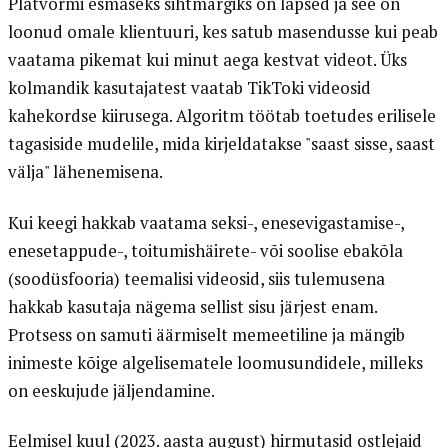
Platvormi esmaseks sihtmärgiks on lapsed ja see on
loonud omale klientuuri, kes satub masendusse kui peab
vaatama pikemat kui minut aega kestvat videot. Üks
kolmandik kasutajatest vaatab TikToki videosid
kahekordse kiirusega. Algoritm töötab toetudes erilisele
tagasiside mudelile, mida kirjeldatakse "saast sisse, saast
välja" lähenemisena.
Kui keegi hakkab vaatama seksi-, enesevigastamise-,
enesetappude-, toitumishäirete- või soolise ebakõla
(soodüsfooria) teemalisi videosid, siis tulemusena
hakkab kasutaja nägema sellist sisu järjest enam.
Protsess on samuti äärmiselt memeetiline ja mängib
inimeste kõige algelisematele loomusundidele, milleks
on eeskujude jäljendamine.
Eelmisel kuul (2023. aasta august) hirmutasid ostlejaid