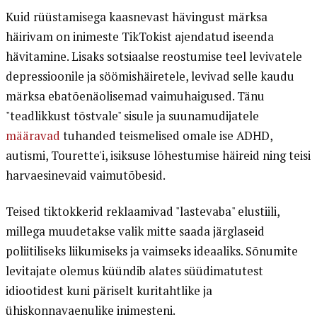
Kuid rüüstamisega kaasnevast hävingust märksa
häirivam on inimeste TikTokist ajendatud iseenda
hävitamine. Lisaks sotsiaalse reostumise teel levivatele
depressioonile ja söömishäiretele, levivad selle kaudu
märksa ebatõenäolisemad vaimuhaigused. Tänu
"teadlikkust tõstvale" sisule ja suunamudijatele
määravad
tuhanded teismelised omale ise ADHD,
autismi, Tourette'i, isiksuse lõhestumise häireid ning teisi
harvaesinevaid vaimutõbesid.
Teised tiktokkerid reklaamivad "lastevaba" elustiili,
millega muudetakse valik mitte saada järglaseid
poliitiliseks liikumiseks ja vaimseks ideaaliks. Sõnumite
levitajate olemus küündib alates süüdimatutest
idiootidest kuni päriselt kuritahtlike ja
ühiskonnavaenulike inimesteni.