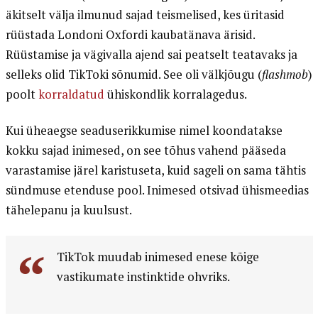
äkitselt välja ilmunud sajad teismelised, kes üritasid
rüüstada Londoni Oxfordi kaubatänava ärisid.
Rüüstamise ja vägivalla ajend sai peatselt teatavaks ja
selleks olid TikToki sõnumid. See oli välkjõugu (
flashmob
)
poolt
korraldatud
ühiskondlik korralagedus.
Kui üheaegse seaduserikkumise nimel koondatakse
kokku sajad inimesed, on see tõhus vahend pääseda
varastamise järel karistuseta, kuid sageli on sama tähtis
sündmuse etenduse pool. Inimesed otsivad ühismeedias
tähelepanu ja kuulsust.
TikTok muudab inimesed enese kõige
vastikumate instinktide ohvriks.