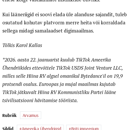
Kui lääneriigid ei soovi elada üle alanduse sajandit, tuleb
osutatud kohutav platvorm merre heita või korraldada
sellega midagi samalaadset digimaailmas.
Tõlkis Karol Kallas
*2026. aasta 22. jaanuarist kuulub TikTok Ameerika
Ühendriikides ettevõttele TikTok USDS Joint Venture LLC,
milles selle Hiina RV algsel omanikul Bytedance'il on 19,9
protsendi osalus. Euroopas ja mujal maailmas kujutab
TikTok jätkuvalt Hiina RV Kommunistliku Partei lääne
tsivilisatsiooni hävitamise tööriista.
Rubriik
Arvamus
Sildid
Ameerika Ühendriigid
Briti impeerium