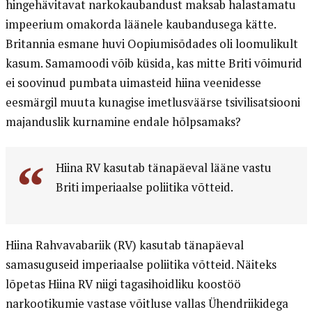
hingehävitavat narkokaubandust maksab halastamatu
impeerium omakorda läänele kaubandusega kätte.
Britannia esmane huvi Oopiumisõdades oli loomulikult
kasum. Samamoodi võib küsida, kas mitte Briti võimurid
ei soovinud pumbata uimasteid hiina veenidesse
eesmärgil muuta kunagise imetlusväärse tsivilisatsiooni
majanduslik kurnamine endale hõlpsamaks?
Hiina RV kasutab tänapäeval lääne vastu
Briti imperiaalse poliitika võtteid.
Hiina Rahvavabariik (RV) kasutab tänapäeval
samasuguseid imperiaalse poliitika võtteid. Näiteks
lõpetas Hiina RV niigi tagasihoidliku koostöö
narkootikumie vastase võitluse vallas Ühendriikidega