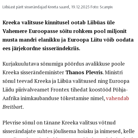
Liibüast pärit sisserändajad Kreeta saarel, 19.12.2025 Foto: Scanpix
Kreeka valitsuse kinnitusel ootab Liibüas üle
Vahemere Euroopasse sõitu rohkem pool miljonit
musta mandri elanikku ja Euroopa Liitu võib oodata
ees järjekordne sisserändekriis.
Kurjakuulutava sõnumiga pöördus avalikkuse poole
Kreeka sisserändeminister
Thanos Plevris
. Ministri
sõnul teevad Kreeka ja Liibüa valitsused ning Euroopa
Liidu piirivalveamet Frontex tihedat koostööd Põhja-
Aafrika inimkaubanduse tõkestamise nimel,
vahendab
Breitbart
.
Plevrise sõnul on tänane Kreeka valitsus võtnud
sisserändajate suhtes jõulisema hoiaku ja inimesed, kelle