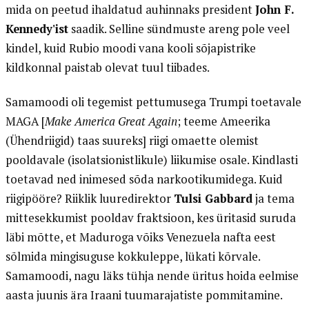
mida on peetud ihaldatud auhinnaks president
John F.
Kennedy'ist
saadik. Selline sündmuste areng pole veel
kindel, kuid Rubio moodi vana kooli sõjapistrike
kildkonnal paistab olevat tuul tiibades.
Samamoodi oli tegemist pettumusega Trumpi toetavale
MAGA [
Make America Great Again
; teeme Ameerika
(Ühendriigid) taas suureks] riigi omaette olemist
pooldavale (isolatsionistlikule) liikumise osale. Kindlasti
toetavad ned inimesed sõda narkootikumidega. Kuid
riigipööre? Riiklik luuredirektor
Tulsi Gabbard
ja tema
mittesekkumist pooldav fraktsioon, kes üritasid suruda
läbi mõtte, et Maduroga võiks Venezuela nafta eest
sõlmida mingisuguse kokkuleppe, lükati kõrvale.
Samamoodi, nagu läks tühja nende üritus hoida eelmise
aasta juunis ära Iraani tuumarajatiste pommitamine.