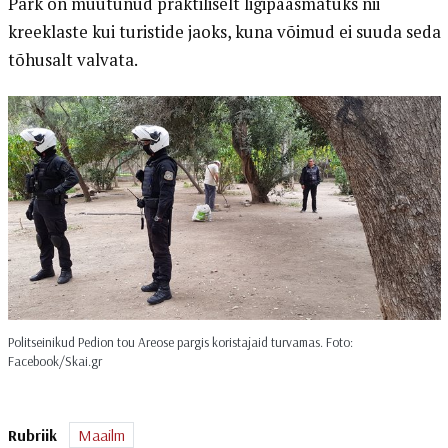
Park on muutunud praktiliselt ligipääsmatuks nii
kreeklaste kui turistide jaoks, kuna võimud ei suuda seda
tõhusalt valvata.
Politseinikud Pedion tou Areose pargis koristajaid turvamas. Foto:
Facebook/Skai.gr
Rubriik
Maailm