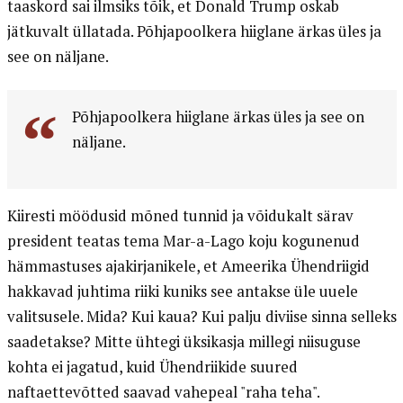
taaskord sai ilmsiks tõik, et Donald Trump oskab
jätkuvalt üllatada. Põhjapoolkera hiiglane ärkas üles ja
see on näljane.
Põhjapoolkera hiiglane ärkas üles ja see on
näljane.
Kiiresti möödusid mõned tunnid ja võidukalt särav
president teatas tema Mar-a-Lago koju kogunenud
hämmastuses ajakirjanikele, et Ameerika Ühendriigid
hakkavad juhtima riiki kuniks see antakse üle uuele
valitsusele. Mida? Kui kaua? Kui palju diviise sinna selleks
saadetakse? Mitte ühtegi üksikasja millegi niisuguse
kohta ei jagatud, kuid Ühendriikide suured
naftaettevõtted saavad vahepeal "raha teha".