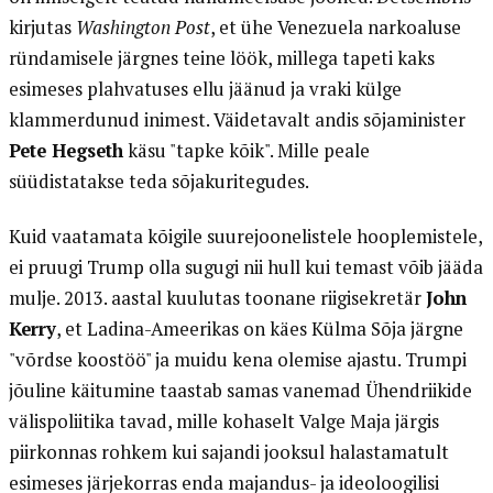
kirjutas
Washington Post
, et ühe Venezuela narkoaluse
ründamisele järgnes teine löök, millega tapeti kaks
esimeses plahvatuses ellu jäänud ja vraki külge
klammerdunud inimest. Väidetavalt andis sõjaminister
Pete Hegseth
käsu "tapke kõik". Mille peale
süüdistatakse teda sõjakuritegudes.
Kuid vaatamata kõigile suurejoonelistele hooplemistele,
ei pruugi Trump olla sugugi nii hull kui temast võib jääda
mulje. 2013. aastal kuulutas toonane riigisekretär
John
Kerry
, et Ladina-Ameerikas on käes Külma Sõja järgne
"võrdse koostöö" ja muidu kena olemise ajastu. Trumpi
jõuline käitumine taastab samas vanemad Ühendriikide
välispoliitika tavad, mille kohaselt Valge Maja järgis
piirkonnas rohkem kui sajandi jooksul halastamatult
esimeses järjekorras enda majandus- ja ideoloogilisi