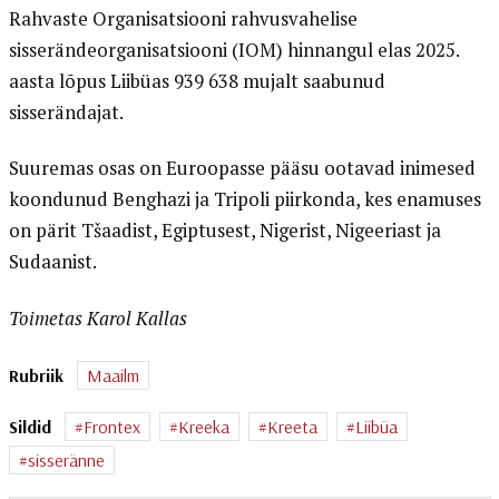
Rahvaste Organisatsiooni rahvusvahelise
sisserändeorganisatsiooni (IOM) hinnangul elas 2025.
aasta lõpus Liibüas 939 638 mujalt saabunud
sisserändajat.
Suuremas osas on Euroopasse pääsu ootavad inimesed
koondunud Benghazi ja Tripoli piirkonda, kes enamuses
on pärit Tšaadist, Egiptusest, Nigerist, Nigeeriast ja
Sudaanist.
Toimetas Karol Kallas
Rubriik
Maailm
Sildid
Frontex
Kreeka
Kreeta
Liibüa
sisseränne