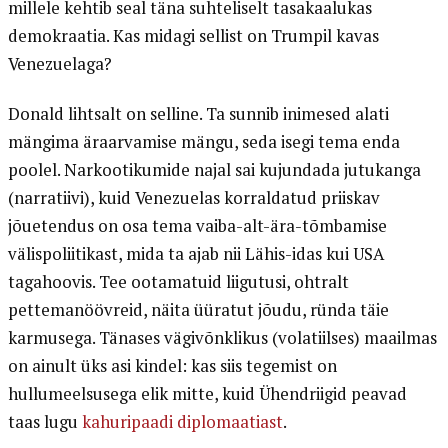
millele kehtib seal täna suhteliselt tasakaalukas
demokraatia. Kas midagi sellist on Trumpil kavas
Venezuelaga?
Donald lihtsalt on selline. Ta sunnib inimesed alati
mängima äraarvamise mängu, seda isegi tema enda
poolel. Narkootikumide najal sai kujundada jutukanga
(narratiivi), kuid Venezuelas korraldatud priiskav
jõuetendus on osa tema vaiba-alt-ära-tõmbamise
välispoliitikast, mida ta ajab nii Lähis-idas kui USA
tagahoovis. Tee ootamatuid liigutusi, ohtralt
pettemanöövreid, näita üüratut jõudu, ründa täie
karmusega. Tänases vägivõnklikus (volatiilses) maailmas
on ainult üks asi kindel: kas siis tegemist on
hullumeelsusega elik mitte, kuid Ühendriigid peavad
taas lugu
kahuripaadi diplomaatiast
.