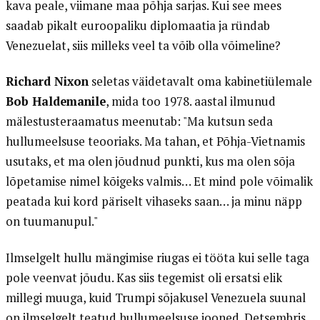
kava peale, viimane maa põhja sarjas. Kui see mees
saadab pikalt euroopaliku diplomaatia ja ründab
Venezuelat, siis milleks veel ta võib olla võimeline?
Richard Nixon
seletas väidetavalt oma kabinetiülemale
Bob Haldemanile
, mida too 1978. aastal ilmunud
mälestusteraamatus meenutab: "Ma kutsun seda
hullumeelsuse teooriaks. Ma tahan, et Põhja-Vietnamis
usutaks, et ma olen jõudnud punkti, kus ma olen sõja
lõpetamise nimel kõigeks valmis… Et mind pole võimalik
peatada kui kord päriselt vihaseks saan… ja minu näpp
on tuumanupul."
Ilmselgelt hullu mängimise riugas ei tööta kui selle taga
pole veenvat jõudu. Kas siis tegemist oli ersatsi elik
millegi muuga, kuid Trumpi sõjakusel Venezuela suunal
on ilmselgelt teatud hullumeelsuse jooned. Detsembris