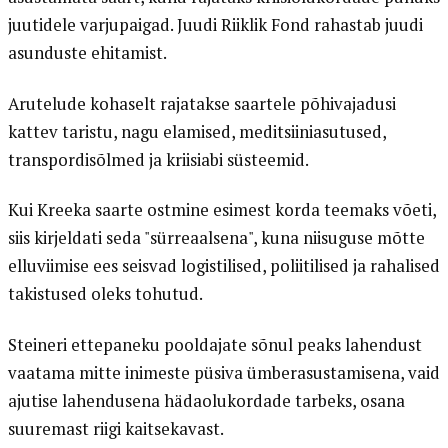
juutidele varjupaigad. Juudi Riiklik Fond rahastab juudi
asunduste ehitamist.
Arutelude kohaselt rajatakse saartele põhivajadusi
kattev taristu, nagu elamised, meditsiiniasutused,
transpordisõlmed ja kriisiabi süsteemid.
Kui Kreeka saarte ostmine esimest korda teemaks võeti,
siis kirjeldati seda "sürreaalsena", kuna niisuguse mõtte
elluviimise ees seisvad logistilised, poliitilised ja rahalised
takistused oleks tohutud.
Steineri ettepaneku pooldajate sõnul peaks lahendust
vaatama mitte inimeste püsiva ümberasustamisena, vaid
ajutise lahendusena hädaolukordade tarbeks, osana
suuremast riigi kaitsekavast.