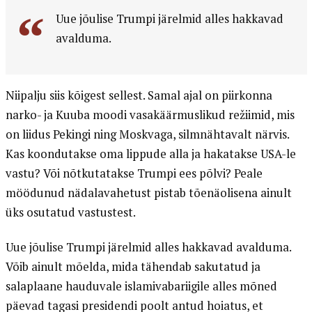
Uue jõulise Trumpi järelmid alles hakkavad
avalduma.
Niipalju siis kõigest sellest. Samal ajal on piirkonna
narko- ja Kuuba moodi vasakäärmuslikud režiimid, mis
on liidus Pekingi ning Moskvaga, silmnähtavalt närvis.
Kas koondutakse oma lippude alla ja hakatakse USA-le
vastu? Või nõtkutatakse Trumpi ees põlvi? Peale
möödunud nädalavahetust pistab tõenäolisena ainult
üks osutatud vastustest.
Uue jõulise Trumpi järelmid alles hakkavad avalduma.
Võib ainult mõelda, mida tähendab sakutatud ja
salaplaane hauduvale islamivabariigile alles mõned
päevad tagasi presidendi poolt antud hoiatus, et