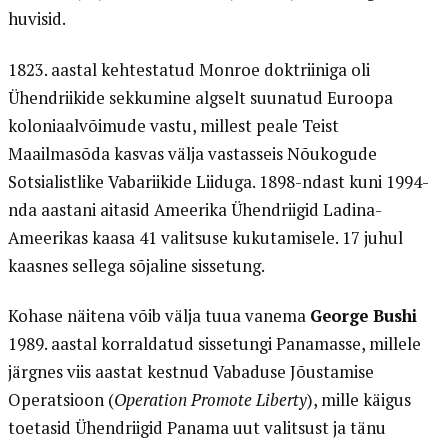
huvisid.
1823. aastal kehtestatud Monroe doktriiniga oli
Ühendriikide sekkumine algselt suunatud Euroopa
koloniaalvõimude vastu, millest peale Teist
Maailmasõda kasvas välja vastasseis Nõukogude
Sotsialistlike Vabariikide Liiduga. 1898-ndast kuni 1994-
nda aastani aitasid Ameerika Ühendriigid Ladina-
Ameerikas kaasa 41 valitsuse kukutamisele. 17 juhul
kaasnes sellega sõjaline sissetung.
Kohase näitena võib välja tuua vanema
George Bushi
1989. aastal korraldatud sissetungi Panamasse, millele
järgnes viis aastat kestnud Vabaduse Jõustamise
Operatsioon (
Operation Promote Liberty
), mille käigus
toetasid Ühendriigid Panama uut valitsust ja tänu