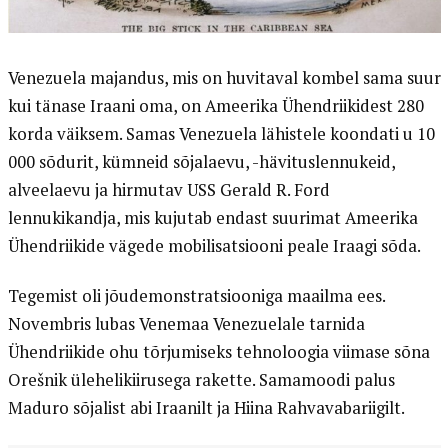
Venezuela majandus, mis on huvitaval kombel sama suur
kui tänase Iraani oma, on Ameerika Ühendriikidest 280
korda väiksem. Samas Venezuela lähistele koondati u 10
000 sõdurit, kümneid sõjalaevu, -hävituslennukeid,
alveelaevu ja hirmutav USS Gerald R. Ford
lennukikandja, mis kujutab endast suurimat Ameerika
Ühendriikide vägede mobilisatsiooni peale Iraagi sõda.
Tegemist oli jõudemonstratsiooniga maailma ees.
Novembris lubas Venemaa Venezuelale tarnida
Ühendriikide ohu tõrjumiseks tehnoloogia viimase sõna
Orešnik ülehelikiirusega rakette. Samamoodi palus
Maduro sõjalist abi Iraanilt ja Hiina Rahvavabariigilt.