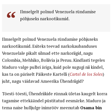
Ilmselgelt polnud Venezuela ründamise
põhjuseks narkootikumid.
Ilmselgelt polnud Venezuela ründamise põhjuseks
narkootikumid. Esiteks teevad narkokaubanduses
Venezuelale pikalt silmad ette narkoriigid, nagu
Colombia, Mehhiko, Boliivia ja Peruu. Kindlasti tegeles
Maduro valge pulbri äriga, kuid pole sugugi nii kindel,
kas ta on päriselt Päikeste Kartelli (
Cartel de los Soles
)
juht, nagu väidavad Ameerika Ühendriigid?
Tõesti-tõesti, Ühendriikide rünnak ületas kaugelt korra
tagamise ettekäändel püstitatud eesmärke. Maduro ja
tema naise hulljulge inimrööv meenutab
Osama bin