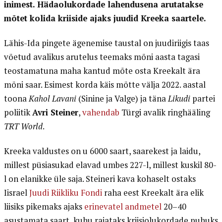
inimest. Hädaolukordade lahendusena arutatakse
mõtet kolida kriiside ajaks juudid Kreeka saartele.
Lähis-Ida pingete ägenemise taustal on juudiriigis taas
võetud avalikus arutelus teemaks mõni aasta tagasi
teostamatuna maha kantud mõte osta Kreekalt ära
mõni saar. Esimest korda käis mõtte välja 2022. aastal
toona
Kahol Lavani
(Sinine ja Valge) ja täna
Likudi
partei
poliitik
Avri Steiner
,
vahendab
Türgi avalik ringhääling
TRT World
.
Kreeka valdustes on u 6000 saart, saarekest ja laidu,
millest püsiasukad elavad umbes 227-l, millest kuskil 80-
l on elanikke üle saja. Steineri kava kohaselt ostaks
Iisrael
Juudi Riikliku Fondi
raha eest Kreekalt ära elik
liisiks pikemaks ajaks
erinevatel andmetel
20–40
asustamata saart, kuhu rajataks kriisiolukordade puhuks