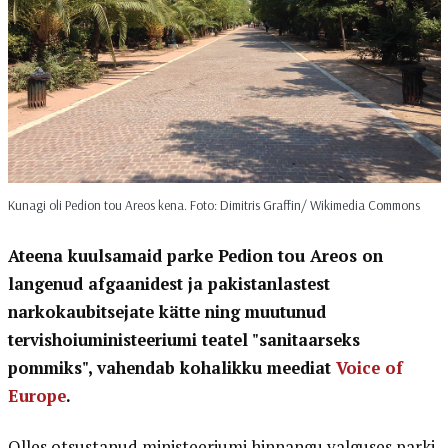
Kunagi oli Pedion tou Areos kena. Foto: Dimitris Graffin/ Wikimedia Commons
Ateena kuulsamaid parke Pedion tou Areos on
langenud afgaanidest ja pakistanlastest
narkokaubitsejate kätte ning muutunud
tervishoiuministeeriumi teatel "sanitaarseks
pommiks", vahendab kohalikku meediat
Voice of
Europe
.
Olles otsustanud ministeeriumi hinnangu valguses parki