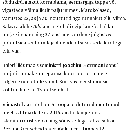
sõidukirünnakut korraldama, eesmärgiga tappa või
vigastada võimalikult palju inimesi. Marokolased,
vanustes 22, 28 ja 30, nõustusid aga rünnakut ellu viima.
Saksa ajalehe
Bild
andmetel oli egiptlane kohaliku
mošee imaam ning 37-aastane süürlane julgustas
potentsiaalseid ründajaid nende otsuses seda kuritegu
ellu viia.
Baieri liidumaa siseministri
Joachim Herrmani
sõnul
nurjati rünnak suurepärase koostöö tõttu meie
julgeolekujõudude vahel. Kõik viis meest ilmusid
kohtuniku ette 13. detsembril.
Viimastel aastatel on Euroopa jõuluturud muutunud
meelissihtmärkideks. 2016. aastal kaaperdas
islamiterrorist veoki ning sõitis sellega rahva sekka
Berliini Breitscheidplatzi jõuluturul, tappes 12