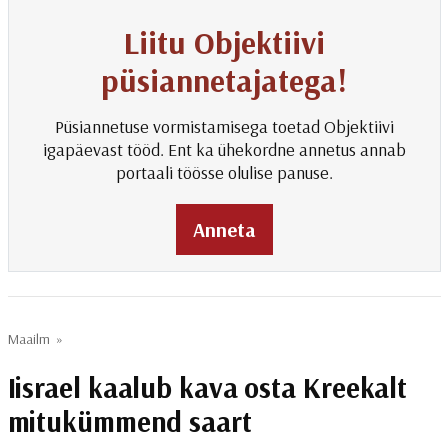
Liitu Objektiivi
püsiannetajatega!
Püsiannetuse vormistamisega toetad Objektiivi
igapäevast tööd. Ent ka ühekordne annetus annab
portaali töösse olulise panuse.
Anneta
Maailm
»
Iisrael kaalub kava osta Kreekalt
mitukümmend saart