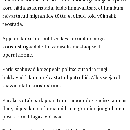
kord nädalas koristada, leidis linnavalitsus, et hambuni
relvastatud migrantide tõttu ei olnud töid võimalik
teostada.
Appi on kutsutud politsei, kes korraldab pargis
koristusbrigaadide turvamiseks mastaapseid
operatsioone.
Parki saabuvad kõigepealt politseiautod ja ringi
hakkavad liikuma relvastatud patrullid. Alles seejärel
saavad alata koristustööd.
Paraku võtab park paari tunni möödudes endise räämas
ilme, niipea kui narkomaanid ja migrantide jõugud oma
positsioonid tagasi võtavad.