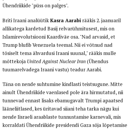
Ühendriikide "püss on palges".
Briti Iraani analüütik
Kasra Aarabi
rääkis 2. jaanuaril
allikatega kardetud Basij relvarühmitusest, mis on
Islamirevolutsiooni Kaardiväe osa. "Nad arvasid, et
Trump blufib Venezuela teemal. Nii ei võtnud nad
tõsiselt tema ähvardusi Iraani suunal," rääkis mulle
mõttekoja
United Against Nuclear Iran
(Ühendus
tuumarelvadega Iraani vastu) teadur Aarabi.
Täna on nende suhtumine kindlasti teistsugune. Mitte
ainult Ühendriikide vaenlased pole ära hirmutatud, nii
tunnevad ennast lisaks ebamugavalt Trumpi apaatsed
lääneliitlased, kes üritavad siiani teha tarka nägu kui
nende Iisraeli araablaste tunnustamise karnevali, mis
korraldati Ühendriikide presidendi Gaza sõja lõpetamise