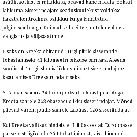
asüülitaotlust ei rahuldata, peavad kahe nädala jooksul
lahkuma. Sisserändajate seaduskuulekust võidakse
hakata kontrollima pahkluu külge kinnitatud
jälgimiseadmega. Kui nad seda ei tee, ootab neid ees
vangistus ja väljasaatmine.
Lisaks on Kreeka ehitanud Türgi piirile sisserände
tõkestamiseks 41 kilomeetri pikkuse piiritara. Ateena
süüdistab Türgi islamistlikku valitsust sisserändajate
kasutamises Kreeka ründamiseks.
6.–7. mail saabus 24 tunni jooksul Liibüast paatidega
Kreeta saarele 268 ebaseaduslikku sisserändajat. Mõned
päevad varem jõudis saarele Liibüast 126 sisserändajat.
Kui Kreeka valitsus hindab, et Liibüas ootab Euroopasse
pääsemist ligikaudu 550 tuhat inimest, siis Ühinenud