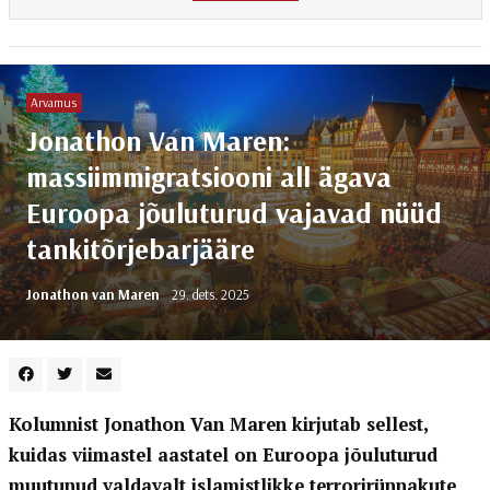
Arvamus
Jonathon Van Maren:
massiimmigratsiooni all ägava
Euroopa jõuluturud vajavad nüüd
tankitõrjebarjääre
Jonathon van Maren
29. dets. 2025
Kolumnist Jonathon Van Maren kirjutab sellest,
kuidas viimastel aastatel on Euroopa jõuluturud
muutunud valdavalt islamistlikke terrorirünnakute