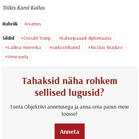
Tõlkis Karol Kallas
Rubriik
Arvamus
Sildid
Donald Trump
kahuripaaadi diplomaatia
Ladina-Ameerika
narkootikumid
Nicolas Maduro
Venezuela
Tahaksid näha rohkem
sellised lugusid?
Toeta Objektiivi annetusega ja anna oma panus meie
töösse!
Anneta