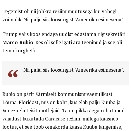
Tegemist oli nii jõhkra režiimimuutusega kui vähegi
võimalik. Nii palju siis loosungist "Ameerika esimesena".
Trump valis koos endaga uudist edastama riigisekretäri
Marco Rubio
. Kes oli selle igati ära teeninud ja see oli
tema kõrghetk.
Nii palju siis loosungist "Ameerika esimesena".
Rubio on pärit äärmiselt kommunismivaenulikust
Lõuna-Floridast, mis on koht, kus elab palju Kuuba ja
Venezuela teisitimõtlejaid. Ta on pikka aega rõhutanud
vajadust kukutada Caracase režiim, millega kaasneb
lootus, et see toob omakorda kaasa Kuuba langemise,