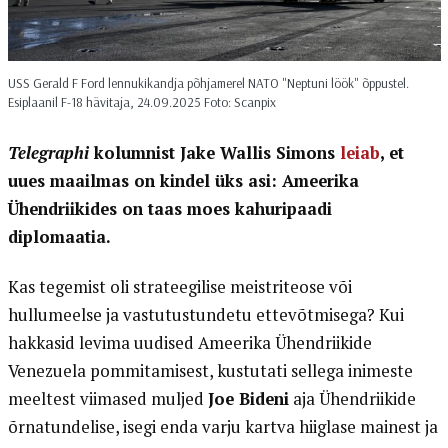
USS Gerald F Ford lennukikandja põhjamerel NATO "Neptuni löök" õppustel.
Esiplaanil F-18 hävitaja, 24.09.2025 Foto: Scanpix
Telegraphi
kolumnist Jake Wallis Simons
leiab
, et
uues maailmas on kindel üks asi: Ameerika
Ühendriikides on taas moes kahuripaadi
diplomaatia.
Kas tegemist oli strateegilise meistriteose või
hullumeelse ja vastutustundetu ettevõtmisega? Kui
hakkasid levima uudised Ameerika Ühendriikide
Venezuela pommitamisest, kustutati sellega inimeste
meeltest viimased muljed
Joe Bideni
aja Ühendriikide
õrnatundelise, isegi enda varju kartva hiiglase mainest ja