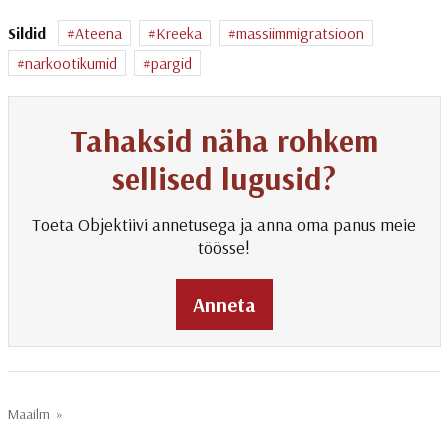
Sildid
Ateena
Kreeka
massiimmigratsioon
narkootikumid
pargid
Tahaksid näha rohkem
sellised lugusid?
Toeta Objektiivi annetusega ja anna oma panus meie
töösse!
Anneta
Maailm
»