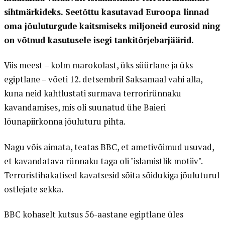
sihtmärkideks. Seetõttu kasutavad Euroopa linnad
oma jõuluturgude kaitsmiseks miljoneid eurosid ning
on võtnud kasutusele isegi tankitõrjebarjäärid.
Viis meest – kolm marokolast, üks süürlane ja üks
egiptlane – võeti 12. detsembril Saksamaal vahi alla,
kuna neid kahtlustati surmava terrorirünnaku
kavandamises, mis oli suunatud ühe Baieri
lõunapiirkonna jõuluturu pihta.
Nagu võis aimata, teatas BBC, et ametivõimud usuvad,
et kavandatava rünnaku taga oli "islamistlik motiiv".
Terroristihakatised kavatsesid sõita sõidukiga jõuluturul
ostlejate sekka.
BBC kohaselt kutsus 56-aastane egiptlane üles