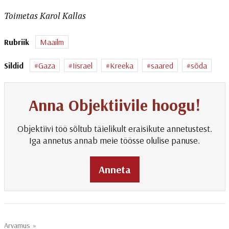
Toimetas Karol Kallas
Rubriik
Maailm
Sildid
Gaza
Iisrael
Kreeka
saared
sõda
Anna Objektiivile hoogu!
Objektiivi töö sõltub täielikult eraisikute annetustest.
Iga annetus annab meie töösse olulise panuse.
Anneta
Arvamus
»