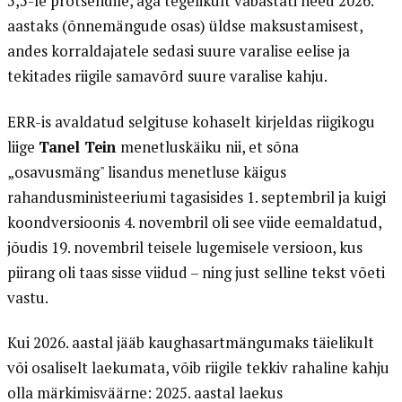
5,5-le protsendile, aga tegelikult vabastati need 2026.
aastaks (õnnemängude osas) üldse maksustamisest,
andes korraldajatele sedasi suure varalise eelise ja
tekitades riigile samavõrd suure varalise kahju.
ERR-is avaldatud selgituse kohaselt kirjeldas riigikogu
liige
Tanel Tein
menetluskäiku nii, et sõna
„osavusmäng" lisandus menetluse käigus
rahandusministeeriumi tagasisides 1. septembril ja kuigi
koondversioonis 4. novembril oli see viide eemaldatud,
jõudis 19. novembril teisele lugemisele versioon, kus
piirang oli taas sisse viidud – ning just selline tekst võeti
vastu.
Kui 2026. aastal jääb kaughasartmängumaks täielikult
või osaliselt laekumata, võib riigile tekkiv rahaline kahju
olla märkimisväärne: 2025. aastal laekus