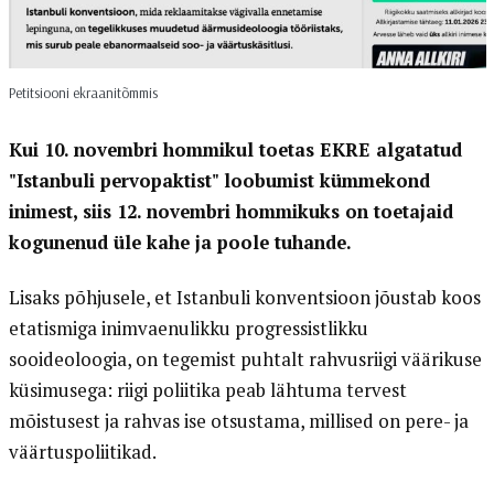
Petitsiooni ekraanitõmmis
Kui 10. novembri hommikul toetas EKRE algatatud
"Istanbuli pervopaktist" loobumist kümmekond
inimest, siis 12. novembri hommikuks on toetajaid
kogunenud üle kahe ja poole tuhande.
Lisaks põhjusele, et Istanbuli konventsioon jõustab koos
etatismiga inimvaenulikku progressistlikku
sooideoloogia, on tegemist puhtalt rahvusriigi väärikuse
küsimusega: riigi poliitika peab lähtuma tervest
mõistusest ja rahvas ise otsustama, millised on pere- ja
väärtuspoliitikad.