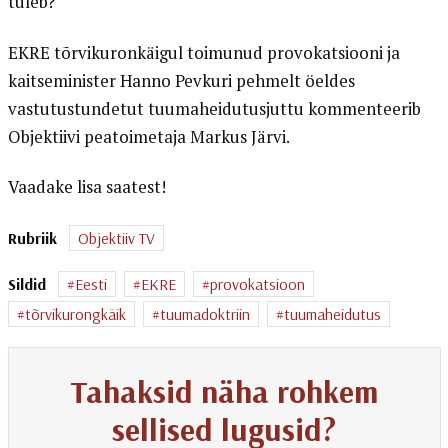
tuleb?
EKRE tõrvikuronkäigul toimunud provokatsiooni ja
kaitseminister Hanno Pevkuri pehmelt öeldes
vastutustundetut tuumaheidutusjuttu kommenteerib
Objektiivi peatoimetaja Markus Järvi.
Vaadake lisa saatest!
Rubriik
Objektiiv TV
Sildid
Eesti
EKRE
provokatsioon
tõrvikurongkäik
tuumadoktriin
tuumaheidutus
Tahaksid näha rohkem
sellised lugusid?