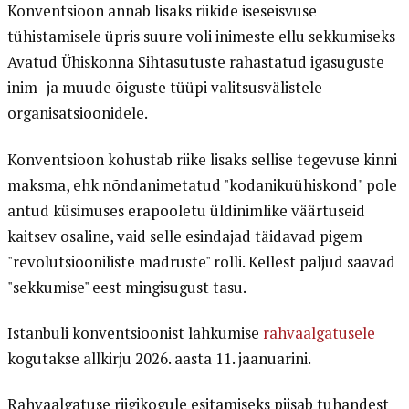
Konventsioon annab lisaks riikide iseseisvuse
tühistamisele üpris suure voli inimeste ellu sekkumiseks
Avatud Ühiskonna Sihtasutuste rahastatud igasuguste
inim- ja muude õiguste tüüpi valitsusvälistele
organisatsioonidele.
Konventsioon kohustab riike lisaks sellise tegevuse kinni
maksma, ehk nõndanimetatud "kodanikuühiskond" pole
antud küsimuses erapooletu üldinimlike väärtuseid
kaitsev osaline, vaid selle esindajad täidavad pigem
"revolutsiooniliste madruste" rolli. Kellest paljud saavad
"sekkumise" eest mingisugust tasu.
Istanbuli konventsioonist lahkumise
rahvaalgatusele
kogutakse allkirju 2026. aasta 11. jaanuarini.
Rahvaalgatuse riigikogule esitamiseks piisab tuhandest