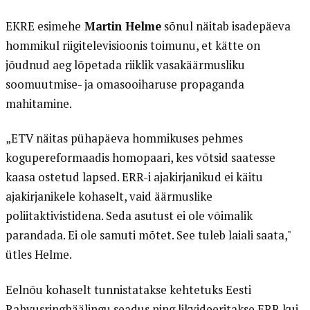
EKRE esimehe
Martin Helme
sõnul näitab isadepäeva
hommikul riigitelevisioonis toimunu, et kätte on
jõudnud aeg lõpetada riiklik vasakäärmusliku
soomuutmise- ja omasooiharuse propaganda
mahitamine.
„ETV näitas pühapäeva hommikuses pehmes
kogupereformaadis homopaari, kes võtsid saatesse
kaasa ostetud lapsed. ERR-i ajakirjanikud ei käitu
ajakirjanikele kohaselt, vaid äärmuslike
poliitaktivistidena. Seda asutust ei ole võimalik
parandada. Ei ole samuti mõtet. See tuleb laiali saata,"
ütles Helme.
Eelnõu kohaselt tunnistatakse kehtetuks Eesti
Rahvusringhäälingu seadus ning likvideeritakse ERR kui