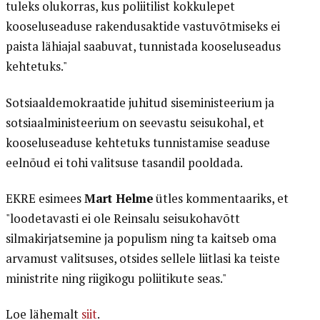
tuleks olukorras, kus poliitilist kokkulepet
kooseluseaduse rakendusaktide vastuvõtmiseks ei
paista lähiajal saabuvat, tunnistada kooseluseadus
kehtetuks."
Sotsiaaldemokraatide juhitud siseministeerium ja
sotsiaalministeerium on seevastu seisukohal, et
kooseluseaduse kehtetuks tunnistamise seaduse
eelnõud ei tohi valitsuse tasandil pooldada.
EKRE esimees
Mart Helme
ütles kommentaariks, et
"loodetavasti ei ole Reinsalu seisukohavõtt
silmakirjatsemine ja populism ning ta kaitseb oma
arvamust valitsuses, otsides sellele liitlasi ka teiste
ministrite ning riigikogu poliitikute seas."
Loe lähemalt
siit
.