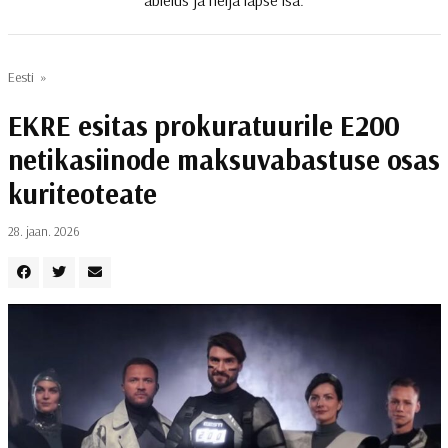
abielus ja nelja lapse isa.
Eesti
»
EKRE esitas prokuratuurile E200
netikasiinode maksuvabastuse osas
kuriteoteate
28. jaan. 2026