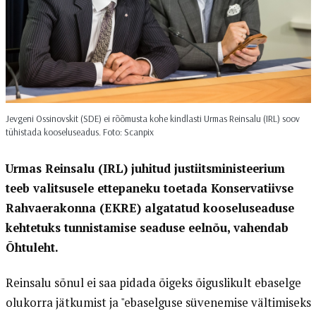
Jevgeni Ossinovskit (SDE) ei rõõmusta kohe kindlasti Urmas Reinsalu (IRL) soov
tühistada kooseluseadus. Foto: Scanpix
Urmas Reinsalu (IRL) juhitud justiitsministeerium
teeb valitsusele ettepaneku toetada Konservatiivse
Rahvaerakonna (EKRE) algatatud kooseluseaduse
kehtetuks tunnistamise seaduse eelnõu, vahendab
Õhtuleht.
Reinsalu sõnul ei saa pidada õigeks õiguslikult ebaselge
olukorra jätkumist ja "ebaselguse süvenemise vältimiseks