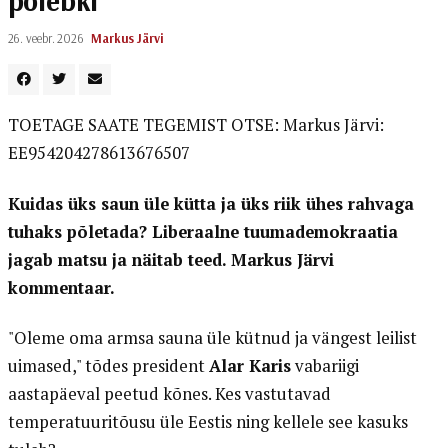
põlebki
26. veebr. 2026
Markus Järvi
TOETAGE SAATE TEGEMIST OTSE: Markus Järvi:
EE954204278613676507
Kuidas üks saun üle kütta ja üks riik ühes rahvaga
tuhaks põletada? Liberaalne tuumademokraatia
jagab matsu ja näitab teed. Markus Järvi
kommentaar.
"Oleme oma armsa sauna üle kütnud ja vängest leilist
uimased," tõdes president
Alar Karis
vabariigi
aastapäeval peetud kõnes. Kes vastutavad
temperatuuritõusu üle Eestis ning kellele see kasuks