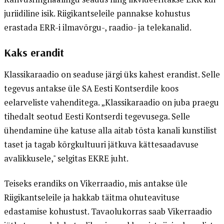
juriidiline isik. Riigikantseleile pannakse kohustus
erastada ERR-i ilmavõrgu-, raadio- ja telekanalid.
Kaks erandit
Klassikaraadio on seaduse järgi üks kahest erandist. Selle
tegevus antakse üle SA Eesti Kontserdile koos
eelarveliste vahenditega. „Klassikaraadio on juba praegu
tihedalt seotud Eesti Kontserdi tegevusega. Selle
ühendamine ühe katuse alla aitab tõsta kanali kunstilist
taset ja tagab kõrgkultuuri jätkuva kättesaadavuse
avalikkusele," selgitas EKRE juht.
Teiseks erandiks on Vikerraadio, mis antakse üle
Riigikantseleile ja hakkab täitma ohuteavituse
edastamise kohustust. Tavaolukorras saab Vikerraadio