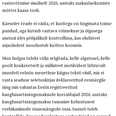
vastuvõtmine sisuliselt 2026. aastaks maksulaekumiste
mõttes kaasa toob.
Käesolev teade ei väida, et kuritegu on tingimata toime
pandud, aga kutsub vastava võimekuse ja õigusega
asutusi üles põhjalikult kontrollima, kas olulistest
asjaoludest moodustub kuriteo koosseis.
Muu hulgas tuleks välja selgitada, kelle algatusel, kelle
poolt konkreetselt ja millistest motiividest lähtuvalt
muudeti eelnõu menetluse käigus teksti viisil, mis ei
vasta seaduse seletuskirjas deklareeritud eesmärgile
ning mis vabastas Eestis registreeritud
kaughasartmängumaksude korraldajad 2026. aastaks
kaughasartmängumaksu tasumise kohustusest
veebikasiinode õnnemängude osas. Samuti tuleb