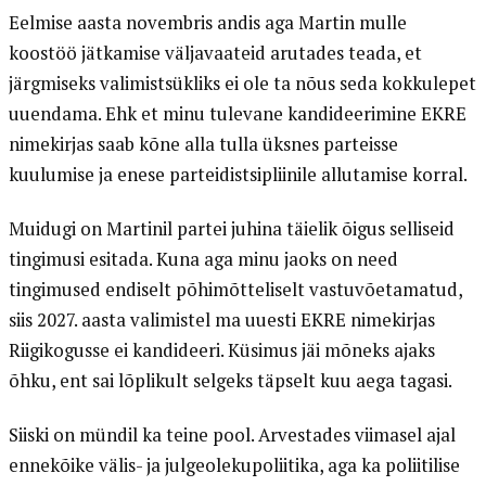
Eelmise aasta novembris andis aga Martin mulle
koostöö jätkamise väljavaateid arutades teada, et
järgmiseks valimistsükliks ei ole ta nõus seda kokkulepet
uuendama. Ehk et minu tulevane kandideerimine EKRE
nimekirjas saab kõne alla tulla üksnes parteisse
kuulumise ja enese parteidistsipliinile allutamise korral.
Muidugi on Martinil partei juhina täielik õigus selliseid
tingimusi esitada. Kuna aga minu jaoks on need
tingimused endiselt põhimõtteliselt vastuvõetamatud,
siis 2027. aasta valimistel ma uuesti EKRE nimekirjas
Riigikogusse ei kandideeri. Küsimus jäi mõneks ajaks
õhku, ent sai lõplikult selgeks täpselt kuu aega tagasi.
Siiski on mündil ka teine pool. Arvestades viimasel ajal
ennekõike välis- ja julgeolekupoliitika, aga ka poliitilise