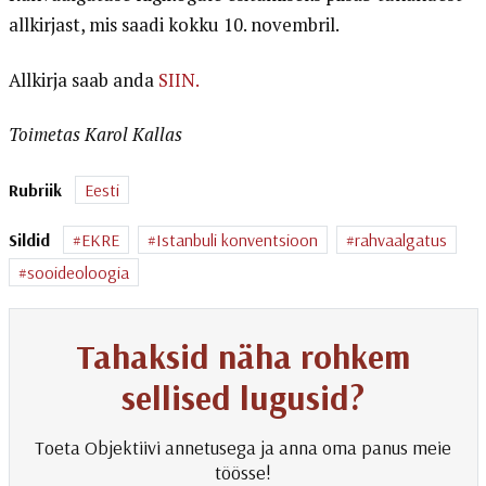
allkirjast, mis saadi kokku 10. novembril.
Allkirja saab anda
SIIN.
Toimetas Karol Kallas
Rubriik
Eesti
Sildid
EKRE
Istanbuli konventsioon
rahvaalgatus
sooideoloogia
Tahaksid näha rohkem
sellised lugusid?
Toeta Objektiivi annetusega ja anna oma panus meie
töösse!