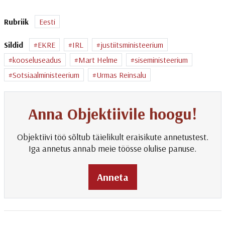
Rubriik
Eesti
Sildid
EKRE
IRL
justiitsministeerium
kooseluseadus
Mart Helme
siseministeerium
Sotsiaalministeerium
Urmas Reinsalu
Anna Objektiivile hoogu!
Objektiivi töö sõltub täielikult eraisikute annetustest.
Iga annetus annab meie töösse olulise panuse.
Anneta