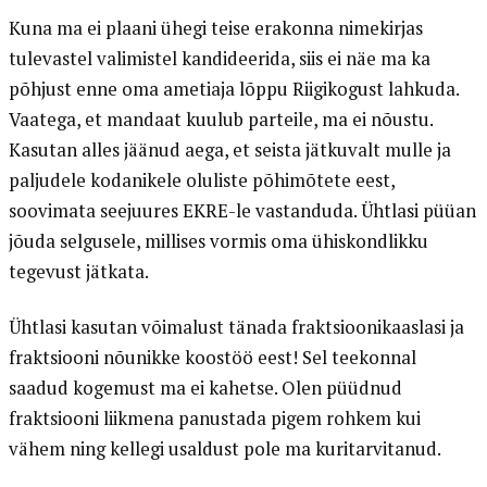
Kuna ma ei plaani ühegi teise erakonna nimekirjas
tulevastel valimistel kandideerida, siis ei näe ma ka
põhjust enne oma ametiaja lõppu Riigikogust lahkuda.
Vaatega, et mandaat kuulub parteile, ma ei nõustu.
Kasutan alles jäänud aega, et seista jätkuvalt mulle ja
paljudele kodanikele oluliste põhimõtete eest,
soovimata seejuures EKRE-le vastanduda. Ühtlasi püüan
jõuda selgusele, millises vormis oma ühiskondlikku
tegevust jätkata.
Ühtlasi kasutan võimalust tänada fraktsioonikaaslasi ja
fraktsiooni nõunikke koostöö eest! Sel teekonnal
saadud kogemust ma ei kahetse. Olen püüdnud
fraktsiooni liikmena panustada pigem rohkem kui
vähem ning kellegi usaldust pole ma kuritarvitanud.