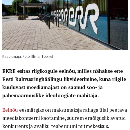
Raadiomaja. Foto: Illimar Toomet
EKRE esitas riigikogule eelnõu, milles nähakse ette
Eesti Rahvusringhäälingu likvideerimine, kuna riigile
kuuluvast meediamajast on saanud soo- ja
pahemäärmuslike ideoloogiate mahitaja.
Eelnõu
eesmärgiks on maksumaksja rahaga ülal peetava
meediakontserni kaotamine, suurem eraõiguslik avatud
konkurents ja avaliku teaberuumi mitmekesisus.