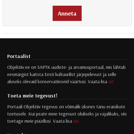
Anneta
Portaalist
Objektiiv.ee on SAPTK uudiste- ja arvamusportaal, mis lähtub
eesmärgist kaitsta Eesti kultuurilist järjepidevust ja selle
aluseks olevaid konservatiivseid väärtusi. Vaata lisa
siit
Toeta meie tegevust!
Portaali Objektiiv tegevus on võimalik üksnes tänu eraisikute
toetusele. Kui peate meie tegevust oluliseks ja vajalikuks, siis
toetage meie püüdlusi. Vaata lisa
siit