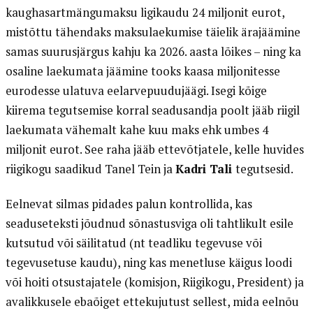
kaughasartmängumaksu ligikaudu 24 miljonit eurot,
mistõttu tähendaks maksulaekumise täielik ärajäämine
samas suurusjärgus kahju ka 2026. aasta lõikes – ning ka
osaline laekumata jäämine tooks kaasa miljonitesse
eurodesse ulatuva eelarvepuudujäägi. Isegi kõige
kiirema tegutsemise korral seadusandja poolt jääb riigil
laekumata vähemalt kahe kuu maks ehk umbes 4
miljonit eurot. See raha jääb ettevõtjatele, kelle huvides
riigikogu saadikud Tanel Tein ja
Kadri Tali
tegutsesid.
Eelnevat silmas pidades palun kontrollida, kas
seaduseteksti jõudnud sõnastusviga oli tahtlikult esile
kutsutud või säilitatud (nt teadliku tegevuse või
tegevusetuse kaudu), ning kas menetluse käigus loodi
või hoiti otsustajatele (komisjon, Riigikogu, President) ja
avalikkusele ebaõiget ettekujutust sellest, mida eelnõu