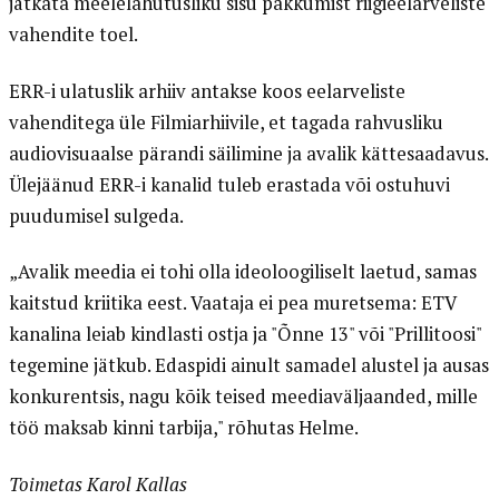
jätkata meelelahutusliku sisu pakkumist riigieelarveliste
vahendite toel.
ERR-i ulatuslik arhiiv antakse koos eelarveliste
vahenditega üle Filmiarhiivile, et tagada rahvusliku
audiovisuaalse pärandi säilimine ja avalik kättesaadavus.
Ülejäänud ERR-i kanalid tuleb erastada või ostuhuvi
puudumisel sulgeda.
„Avalik meedia ei tohi olla ideoloogiliselt laetud, samas
kaitstud kriitika eest. Vaataja ei pea muretsema: ETV
kanalina leiab kindlasti ostja ja "Õnne 13" või "Prillitoosi"
tegemine jätkub. Edaspidi ainult samadel alustel ja ausas
konkurentsis, nagu kõik teised meediaväljaanded, mille
töö maksab kinni tarbija," rõhutas Helme.
Toimetas Karol Kallas