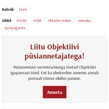
Rubriik
Eesti
Sildid
EKRE
ERR
Martin Helme
meedia
propaganda
Liitu Objektiivi
püsiannetajatega!
Püsiannetuse vormistamisega toetad Objektiivi
igapäevast tööd. Ent ka ühekordne annetus annab
portaali töösse olulise panuse.
Anneta