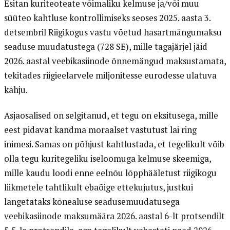
Esitan kuriteoteate võimaliku kelmuse ja/või muu
süüteo kahtluse kontrollimiseks seoses 2025. aasta 3.
detsembril Riigikogus vastu võetud hasartmängumaksu
seaduse muudatustega (728 SE), mille tagajärjel jäid
2026. aastal veebikasiinode õnnemängud maksustamata,
tekitades riigieelarvele miljonitesse eurodesse ulatuva
kahju.
Asjaosalised on selgitanud, et tegu on eksitusega, mille
eest pidavat kandma moraalset vastutust lai ring
inimesi. Samas on põhjust kahtlustada, et tegelikult võib
olla tegu kuritegeliku iseloomuga kelmuse skeemiga,
mille kaudu loodi enne eelnõu lõpphääletust riigikogu
liikmetele tahtlikult ebaõige ettekujutus, justkui
langetataks kõnealuse seadusemuudatusega
veebikasiinode maksumäära 2026. aastal 6-lt protsendilt