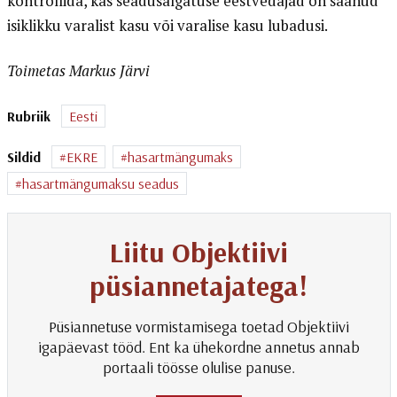
kontrollida, kas seadusalgatuse eestvedajad on saanud
isiklikku varalist kasu või varalise kasu lubadusi.
Toimetas Markus Järvi
Rubriik
Eesti
Sildid
EKRE
hasartmängumaks
hasartmängumaksu seadus
Liitu Objektiivi
püsiannetajatega!
Püsiannetuse vormistamisega toetad Objektiivi
igapäevast tööd. Ent ka ühekordne annetus annab
portaali töösse olulise panuse.