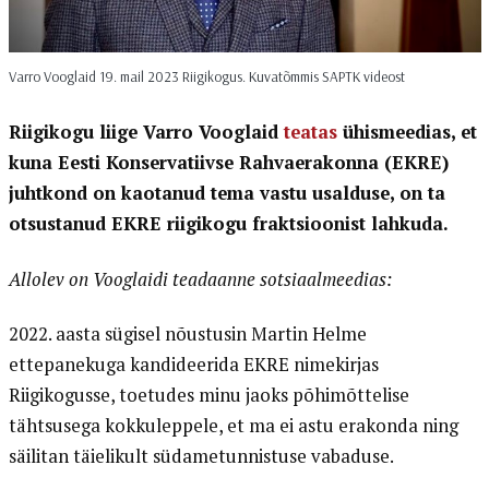
Varro Vooglaid 19. mail 2023 Riigikogus. Kuvatõmmis SAPTK videost
Riigikogu liige Varro Vooglaid
teatas
ühismeedias, et
kuna Eesti Konservatiivse Rahvaerakonna (EKRE)
juhtkond on kaotanud tema vastu usalduse, on ta
otsustanud EKRE riigikogu fraktsioonist lahkuda.
Allolev on Vooglaidi teadaanne sotsiaalmeedias:
2022. aasta sügisel nõustusin Martin Helme
ettepanekuga kandideerida EKRE nimekirjas
Riigikogusse, toetudes minu jaoks põhimõttelise
tähtsusega kokkuleppele, et ma ei astu erakonda ning
säilitan täielikult südametunnistuse vabaduse.