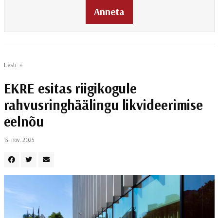
Anneta
Eesti
»
EKRE esitas riigikogule
rahvusringhäälingu likvideerimise
eelnõu
13. nov. 2025