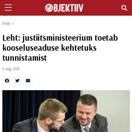
Eesti
»
Leht: justiitsministeerium toetab
kooseluseaduse kehtetuks
tunnistamist
5. aug. 2017