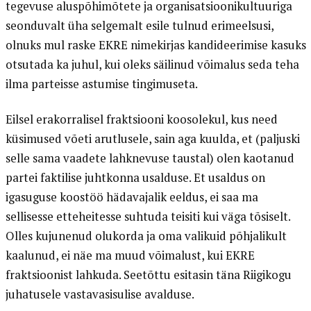
tegevuse aluspõhimõtete ja organisatsioonikultuuriga
seonduvalt üha selgemalt esile tulnud erimeelsusi,
olnuks mul raske EKRE nimekirjas kandideerimise kasuks
otsutada ka juhul, kui oleks säilinud võimalus seda teha
ilma parteisse astumise tingimuseta.
Eilsel erakorralisel fraktsiooni koosolekul, kus need
küsimused võeti arutlusele, sain aga kuulda, et (paljuski
selle sama vaadete lahknevuse taustal) olen kaotanud
partei faktilise juhtkonna usalduse. Et usaldus on
igasuguse koostöö hädavajalik eeldus, ei saa ma
sellisesse etteheitesse suhtuda teisiti kui väga tõsiselt.
Olles kujunenud olukorda ja oma valikuid põhjalikult
kaalunud, ei näe ma muud võimalust, kui EKRE
fraktsioonist lahkuda. Seetõttu esitasin täna Riigikogu
juhatusele vastavasisulise avalduse.