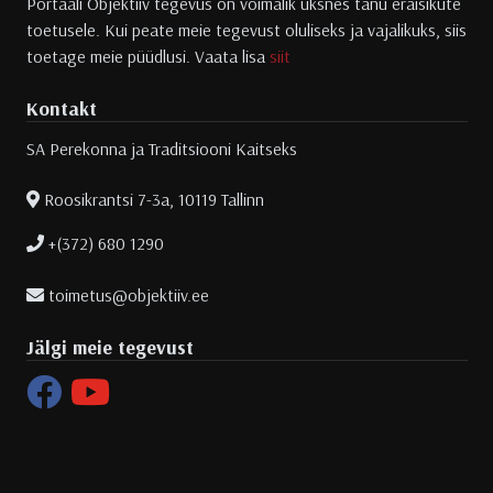
Portaali Objektiiv tegevus on võimalik üksnes tänu eraisikute
toetusele. Kui peate meie tegevust oluliseks ja vajalikuks, siis
toetage meie püüdlusi. Vaata lisa
siit
Kontakt
SA Perekonna ja Traditsiooni Kaitseks
Roosikrantsi 7-3a, 10119 Tallinn
+(372) 680 1290
toimetus@objektiiv.ee
Jälgi meie tegevust