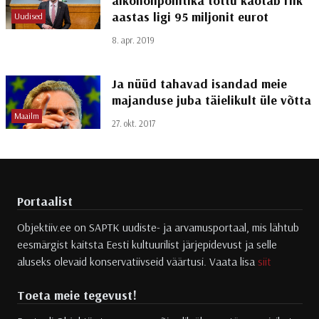
alkoholipoliitika tõttu kaotab riik
aastas ligi 95 miljonit eurot
Uudised
8. apr. 2019
Ja nüüd tahavad isandad meie
majanduse juba täielikult üle võtta
Maailm
27. okt. 2017
Portaalist
Objektiiv.ee on SAPTK uudiste- ja arvamusportaal, mis lähtub
eesmärgist kaitsta Eesti kultuurilist järjepidevust ja selle
aluseks olevaid konservatiivseid väärtusi. Vaata lisa
siit
Toeta meie tegevust!