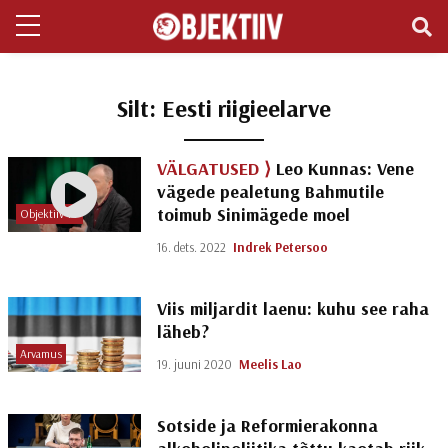
Silt:
Eesti riigieelarve
VÄLGATUSED ⟩
Leo Kunnas: Vene
vägede pealetung Bahmutile
toimub Sinimägede moel
Objektiiv TV
16. dets. 2022
Indrek Petersoo
Viis miljardit laenu: kuhu see raha
läheb?
Arvamus
19. juuni 2020
Meelis Lao
Sotside ja Reformierakonna