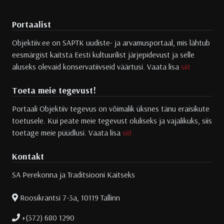
Portaalist
Objektiiv.ee on SAPTK uudiste- ja arvamusportaal, mis lähtub
eesmärgist kaitsta Eesti kultuurilist järjepidevust ja selle
aluseks olevaid konservatiivseid väärtusi. Vaata lisa
siit
Toeta meie tegevust!
Portaali Objektiiv tegevus on võimalik üksnes tänu eraisikute
toetusele. Kui peate meie tegevust oluliseks ja vajalikuks, siis
toetage meie püüdlusi. Vaata lisa
siit
Kontakt
SA Perekonna ja Traditsiooni Kaitseks
Roosikrantsi 7-3a, 10119 Tallinn
+(372) 680 1290