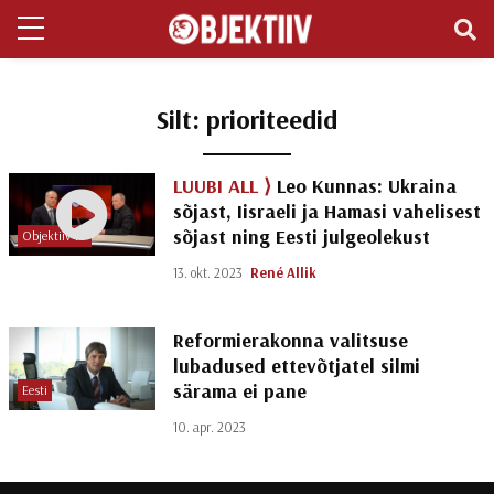
Silt:
prioriteedid
LUUBI ALL ⟩
Leo Kunnas: Ukraina
sõjast, Iisraeli ja Hamasi vahelisest
sõjast ning Eesti julgeolekust
Objektiiv TV
13. okt. 2023
René Allik
Reformierakonna valitsuse
lubadused ettevõtjatel silmi
särama ei pane
Eesti
10. apr. 2023