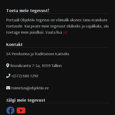
Toeta meie tegevust!
Portaali Objektiiv tegevus on võimalik üksnes tänu eraisikute
toetusele. Kui peate meie tegevust oluliseks ja vajalikuks, siis
toetage meie püüdlusi. Vaata lisa
siit
Kontakt
SA Perekonna ja Traditsiooni Kaitseks
Roosikrantsi 7-3a, 10119 Tallinn
+(372) 680 1290
toimetus@objektiiv.ee
Jälgi meie tegevust