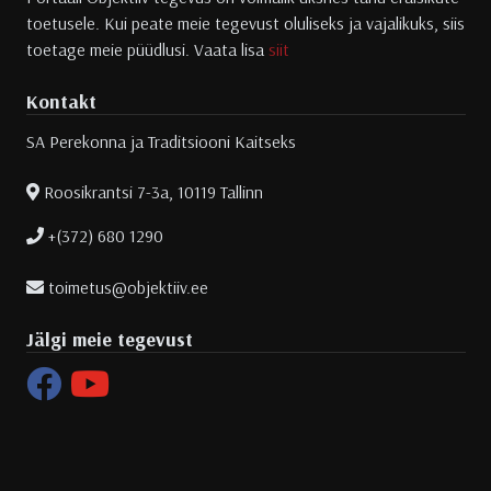
toetusele. Kui peate meie tegevust oluliseks ja vajalikuks, siis
toetage meie püüdlusi. Vaata lisa
siit
Kontakt
SA Perekonna ja Traditsiooni Kaitseks
Roosikrantsi 7-3a, 10119 Tallinn
+(372) 680 1290
toimetus@objektiiv.ee
Jälgi meie tegevust