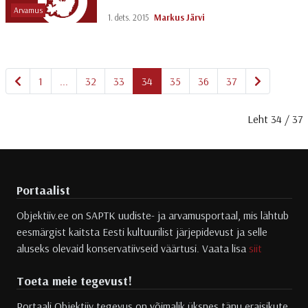
Arvamus
1. dets. 2015
Markus Järvi
Eelmine
Järgmine
1
...
32
33
34
35
36
37
Leht 34 / 37
Portaalist
Objektiiv.ee on SAPTK uudiste- ja arvamusportaal, mis lähtub
eesmärgist kaitsta Eesti kultuurilist järjepidevust ja selle
aluseks olevaid konservatiivseid väärtusi. Vaata lisa
siit
Toeta meie tegevust!
Portaali Objektiiv tegevus on võimalik üksnes tänu eraisikute