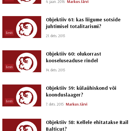
4. jaan. 2016
Markus Järvi
Objektiiv 61: kas liigume sotside
juhtimisel totalitarismi?
Eesti
21. dets. 2015
Objektiiv 60: olukorrast
kooseluseaduse rindel
Eesti
14. dets. 2015
Objektiiv 59: külaühiskond või
koonduslaager?
Eesti
7. dets. 2015
Markus Järvi
Objektiiv 58: Kellele ehitatakse Rail
Balticut?