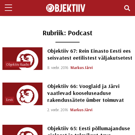
Rubriik:
Podcast
Objektiiv 67: Rein Einasto Eesti ees
seisvatest eetilistest väljakutsetest
Objektiiv Raadio
8. veebr. 2016
Markus Järvi
Objektiiv 66: Vooglaid ja Järvi
vaatlevad kooseluseaduse
rakendussätete ümber toimuvat
Eesti
2. veebr. 2016
Markus Järvi
Objektiiv 65: Eesti põllumajanduse