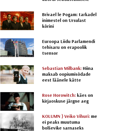
Brivael le Pogam: tarkadel
inimestel on Ursulast
kõrini
Euroopa Liidu Parlamendi
tehisaru on erapoolik
tsensor
Sebastian Milbank:
Hiina
maksab oopiumisõdade
eest läänele kätte
Rose Horowitch:
käes on
kirjaoskuse järgne aeg
KOLUMN ⟩
Veiko Vihuri:
me
ei peaks muutuma
bolševike sarnaseks