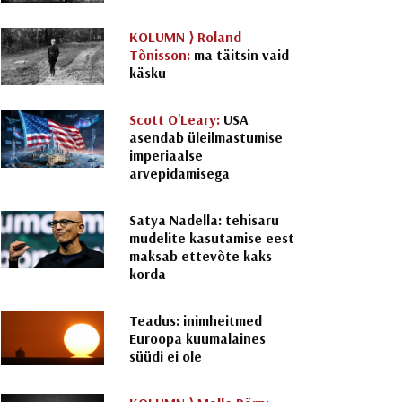
KOLUMN ⟩
Roland
Tõnisson:
ma täitsin vaid
käsku
Scott O'Leary:
USA
asendab üleilmastumise
imperiaalse
arvepidamisega
Satya Nadella: tehisaru
mudelite kasutamise eest
maksab ettevõte kaks
korda
Teadus: inimheitmed
Euroopa kuumalaines
süüdi ei ole