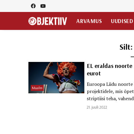
ARVAMUS
UUDISED
Silt
EL eraldas noorte 
eurot
Euroopa Liidu noorte
Maailm
projektidele, mis õpet
striptiisi teha, vahen
21. juuli 2022