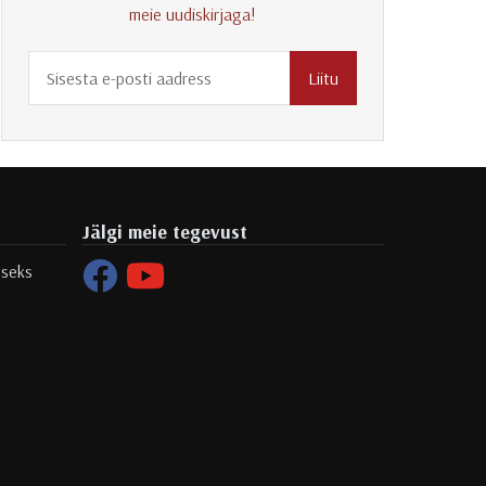
meie uudiskirjaga!
Liitu
Jälgi meie tegevust
tseks