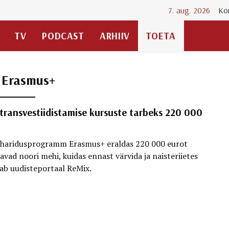
7. aug. 2026
Ko
TV
PODCAST
ARHIIV
TOETA
:
Erasmus+
transvestiidistamise kursuste tarbeks 220 000
 haridusprogramm Erasmus+ eraldas 220 000 eurot
avad noori mehi, kuidas ennast värvida ja naisteriietes
dab uudisteportaal ReMix.