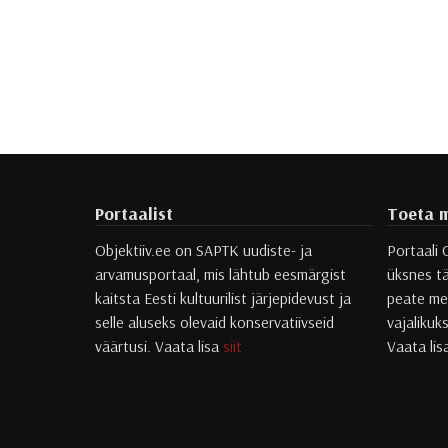
Portaalist
Toeta m
Objektiiv.ee on SAPTK uudiste- ja
Portaali 
arvamusportaal, mis lähtub eesmärgist
üksnes tä
kaitsta Eesti kultuurilist järjepidevust ja
peate mei
selle aluseks olevaid konservatiivseid
vajalikuk
väärtusi. Vaata lisa
siit
Vaata li