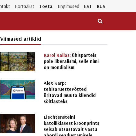
ntakt
Portaalist
Toeta
Tingimused
EST
RUS
Viimased artiklid
Karol Kallas:
ühisparteis
pole liberalismi, selle nimi
on mondialism
Alex Karp:
tehisaruettevõtted
üritavad muuta kliendid
sõltlasteks
Liechtensteini
katoliiklasest kroonprints
seisab otsustavalt vastu
abordi seadustamisele