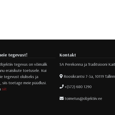
eie tegevust!
Kontakt
Objektiiv tegevus on võimalik
SA Perekonna ja Traditsiooni Kai
nu eraisikute toetusele. Kui
Roosikrantsi 7-3a, 10119 Tallinn
e tegevust oluliseks ja
s, siis toetage meie püüdlusi.
+(372) 680 1290
sa
siit
toimetus@objektiiv.ee