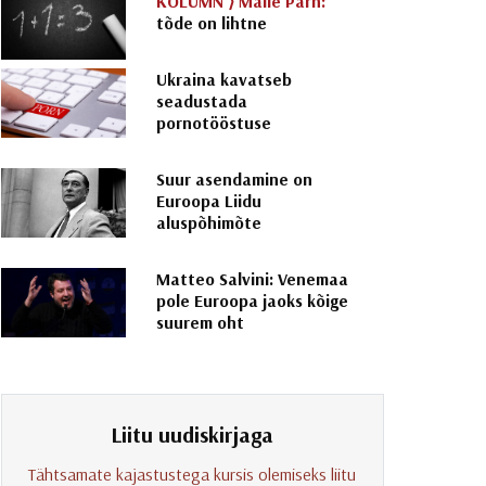
KOLUMN ⟩
Malle Pärn:
tõde on lihtne
Ukraina kavatseb
seadustada
pornotööstuse
Suur asendamine on
Euroopa Liidu
aluspõhimõte
Matteo Salvini: Venemaa
pole Euroopa jaoks kõige
suurem oht
Liitu uudiskirjaga
Tähtsamate kajastustega kursis olemiseks liitu