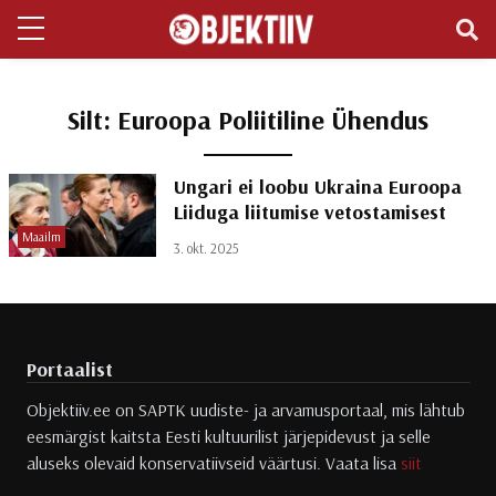
Silt:
Euroopa Poliitiline Ühendus
Ungari ei loobu Ukraina Euroopa
Liiduga liitumise vetostamisest
Maailm
3. okt. 2025
Portaalist
Objektiiv.ee on SAPTK uudiste- ja arvamusportaal, mis lähtub
eesmärgist kaitsta Eesti kultuurilist järjepidevust ja selle
aluseks olevaid konservatiivseid väärtusi. Vaata lisa
siit