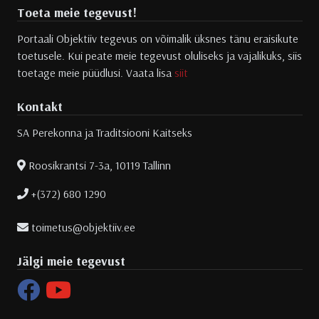
Toeta meie tegevust!
Portaali Objektiiv tegevus on võimalik üksnes tänu eraisikute
toetusele. Kui peate meie tegevust oluliseks ja vajalikuks, siis
toetage meie püüdlusi. Vaata lisa
siit
Kontakt
SA Perekonna ja Traditsiooni Kaitseks
Roosikrantsi 7-3a, 10119 Tallinn
+(372) 680 1290
toimetus@objektiiv.ee
Jälgi meie tegevust