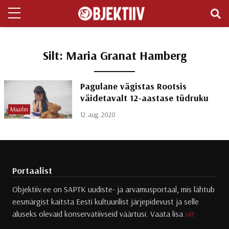
Silt:
Maria Granat Hamberg
Pagulane vägistas Rootsis
väidetavalt 12-aastase tüdruku
Maailm
12. aug. 2020
Portaalist
Objektiiv.ee on SAPTK uudiste- ja arvamusportaal, mis lähtub
eesmärgist kaitsta Eesti kultuurilist järjepidevust ja selle
aluseks olevaid konservatiivseid väärtusi. Vaata lisa
siit