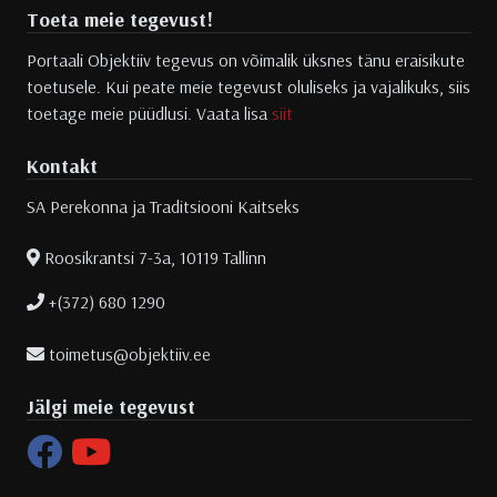
Toeta meie tegevust!
Portaali Objektiiv tegevus on võimalik üksnes tänu eraisikute
toetusele. Kui peate meie tegevust oluliseks ja vajalikuks, siis
toetage meie püüdlusi. Vaata lisa
siit
Kontakt
SA Perekonna ja Traditsiooni Kaitseks
Roosikrantsi 7-3a, 10119 Tallinn
+(372) 680 1290
toimetus@objektiiv.ee
Jälgi meie tegevust