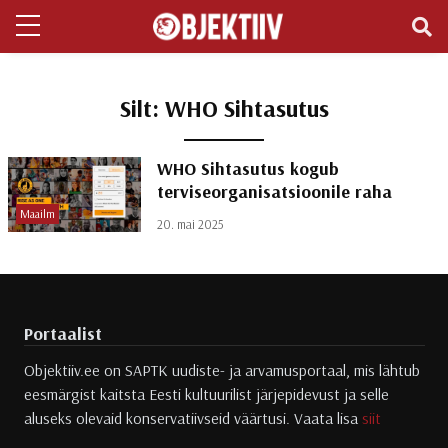
Silt:
WHO Sihtasutus
WHO Sihtasutus kogub
terviseorganisatsioonile raha
Maailm
20. mai 2025
Portaalist
Objektiiv.ee on SAPTK uudiste- ja arvamusportaal, mis lähtub
eesmärgist kaitsta Eesti kultuurilist järjepidevust ja selle
aluseks olevaid konservatiivseid väärtusi. Vaata lisa
siit