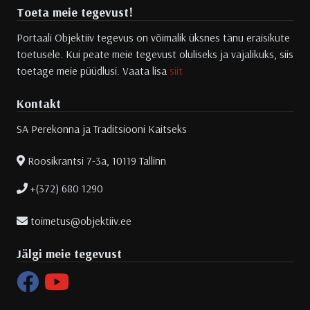
Toeta meie tegevust!
Portaali Objektiiv tegevus on võimalik üksnes tänu eraisikute
toetusele. Kui peate meie tegevust oluliseks ja vajalikuks, siis
toetage meie püüdlusi. Vaata lisa
siit
Kontakt
SA Perekonna ja Traditsiooni Kaitseks
Roosikrantsi 7-3a, 10119 Tallinn
+(372) 680 1290
toimetus@objektiiv.ee
Jälgi meie tegevust