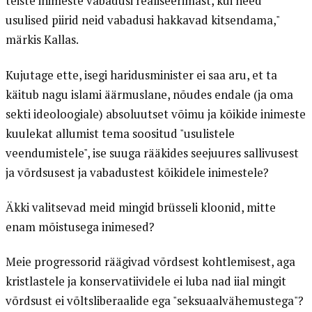
teiste inimeste vabadusi realiseerimast, kui need
usulised piirid neid vabadusi hakkavad kitsendama,"
märkis Kallas.
Kujutage ette, isegi haridusminister ei saa aru, et ta
käitub nagu islami äärmuslane, nõudes endale (ja oma
sekti ideoloogiale) absoluutset võimu ja kõikide inimeste
kuulekat allumist tema soositud "usulistele
veendumistele", ise suuga rääkides seejuures sallivusest
ja võrdsusest ja vabadustest kõikidele inimestele?
Äkki valitsevad meid mingid brüsseli kloonid, mitte
enam mõistusega inimesed?
Meie progressorid räägivad võrdsest kohtlemisest, aga
kristlastele ja konservatiividele ei luba nad iial mingit
võrdsust ei võltsliberaalide ega "seksuaalvähemustega"?