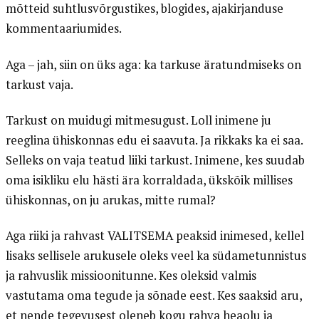
mõtteid suhtlusvõrgustikes, blogides, ajakirjanduse
kommentaariumides.
Aga – jah, siin on üks aga: ka tarkuse äratundmiseks on
tarkust vaja.
Tarkust on muidugi mitmesugust. Loll inimene ju
reeglina ühiskonnas edu ei saavuta. Ja rikkaks ka ei saa.
Selleks on vaja teatud liiki tarkust. Inimene, kes suudab
oma isikliku elu hästi ära korraldada, ükskõik millises
ühiskonnas, on ju arukas, mitte rumal?
Aga riiki ja rahvast VALITSEMA peaksid inimesed, kellel
lisaks sellisele arukusele oleks veel ka südametunnistus
ja rahvuslik missioonitunne. Kes oleksid valmis
vastutama oma tegude ja sõnade eest. Kes saaksid aru,
et nende tegevusest oleneb kogu rahva heaolu ja