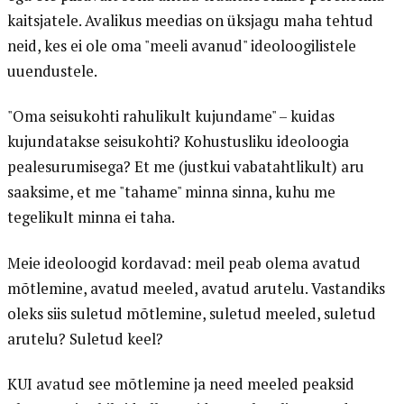
kaitsjatele. Avalikus meedias on üksjagu maha tehtud
neid, kes ei ole oma "meeli avanud" ideoloogilistele
uuendustele.
"Oma seisukohti rahulikult kujundame" – kuidas
kujundatakse seisukohti? Kohustusliku ideoloogia
pealesurumisega? Et me (justkui vabatahtlikult) aru
saaksime, et me "tahame" minna sinna, kuhu me
tegelikult minna ei taha.
Meie ideoloogid kordavad: meil peab olema avatud
mõtlemine, avatud meeled, avatud arutelu. Vastandiks
oleks siis suletud mõtlemine, suletud meeled, suletud
arutelu? Suletud keel?
KUI avatud see mõtlemine ja need meeled peaksid