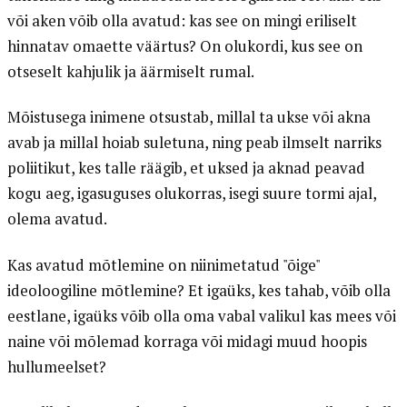
või aken võib olla avatud: kas see on mingi eriliselt
hinnatav omaette väärtus? On olukordi, kus see on
otseselt kahjulik ja äärmiselt rumal.
Mõistusega inimene otsustab, millal ta ukse või akna
avab ja millal hoiab suletuna, ning peab ilmselt narriks
poliitikut, kes talle räägib, et uksed ja aknad peavad
kogu aeg, igasuguses olukorras, isegi suure tormi ajal,
olema avatud.
Kas avatud mõtlemine on niinimetatud "õige"
ideoloogiline mõtlemine? Et igaüks, kes tahab, võib olla
eestlane, igaüks võib olla oma vabal valikul kas mees või
naine või mõlemad korraga või midagi muud hoopis
hullumeelset?