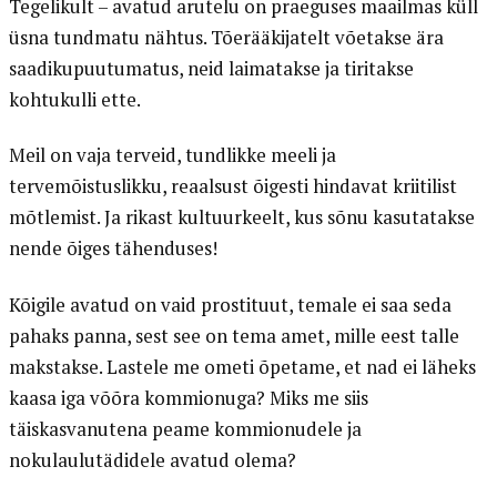
Tegelikult – avatud arutelu on praeguses maailmas küll
üsna tundmatu nähtus. Tõerääkijatelt võetakse ära
saadikupuutumatus, neid laimatakse ja tiritakse
kohtukulli ette.
Meil on vaja terveid, tundlikke meeli ja
tervemõistuslikku, reaalsust õigesti hindavat kriitilist
mõtlemist. Ja rikast kultuurkeelt, kus sõnu kasutatakse
nende õiges tähenduses!
Kõigile avatud on vaid prostituut, temale ei saa seda
pahaks panna, sest see on tema amet, mille eest talle
makstakse. Lastele me ometi õpetame, et nad ei läheks
kaasa iga võõra kommionuga? Miks me siis
täiskasvanutena peame kommionudele ja
nokulaulutädidele avatud olema?