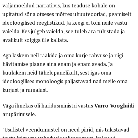
väljamõeldud narratiivis, kus teaduse kohale on
upitatud sõna otseses mõttes uhuuteooriad, peamiselt
ideoloogilised reeglistikud. Ja keegi ei tohi neile vastu
vaielda. Kes julgeb vaielda, see tuleb ära tühistada ja
avalikult solgiga üle kallata.
Aga laskem neil rääkida ja oma kurje rahvuse ja riigi
hävitamise plaane aina enam ja enam avada. Ja
kuulakem neid tähelepanelikult, sest igas oma
ideoloogilises monoloogis paljastavad nad meile oma
kurjust ja rumalust.
Väga ilmekas oli haridusministri vastus
Varro Vooglaidi
arupärimisele.
"Usulistel veendumustel on need piirid, mis takistavad