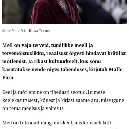
Malle Pärn. Foto: Illimar Toomet
Meil on vaja terveid, tundlikke meeli ja
tervemõistuslikku, reaalsust õigesti hindavat kriitilist
mõtlemist. Ja rikast kultuurkeelt, kus sõnu
kasutatakse nende õiges tähenduses, kirjutab Malle
Pärn.
Keel ja mõtlemine on tihedasti seotud. Inimese
keelekasutusest, kõnest ja kirjast saame aru, missugune
on tema meelsus ja vaimsus.
Meil on tekkinud mingi uus keel, mis koosneb küll