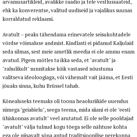
arvamusartikleid, avalikke raadio ja tele vestlussaateid,
ehk ka konverentse, valitud uudiseid ja vajalikus suunas
korraldatud reklaami.
Avatult – peaks tähendama erinevatele seisukohtadele
võrdse võimaluse andmist. Kindlasti ei pidanud Kaljulaid
seda silmas, sest meie ametlik meedia ei ole ammu enam
avatud. Pigem mõtles ta ikka seda, et "avatult" ja
"rahulikult" sunnitakse kõik vastased nõustuma
valitseva ideoloogiaga, või vähemalt vait jääma, et Eesti
jõuaks sinna, kuhu Brüssel tahab.
Kõnealuseks teemaks oli toona heaoluriikide uuendus
nimega "geiabielu", seega teema, mida siiani ei ole "eesti
ühiskonnas avatult" veel arutatud. Ei ole selle pooldajad
"avatult" välja tulnud kogu tõega selle nähtuse kohta
ega ole piisavalt sõna antud traditsioonilise perekonna