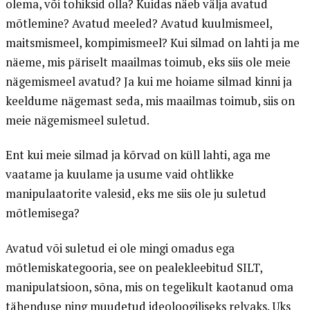
olema, või tohiksid olla? Kuidas näeb välja avatud
mõtlemine? Avatud meeled? Avatud kuulmismeel,
maitsmismeel, kompimismeel? Kui silmad on lahti ja me
näeme, mis päriselt maailmas toimub, eks siis ole meie
nägemismeel avatud? Ja kui me hoiame silmad kinni ja
keeldume nägemast seda, mis maailmas toimub, siis on
meie nägemismeel suletud.
Ent kui meie silmad ja kõrvad on küll lahti, aga me
vaatame ja kuulame ja usume vaid ohtlikke
manipulaatorite valesid, eks me siis ole ju suletud
mõtlemisega?
Avatud või suletud ei ole mingi omadus ega
mõtlemiskategooria, see on pealekleebitud SILT,
manipulatsioon, sõna, mis on tegelikult kaotanud oma
tähenduse ning muudetud ideoloogiliseks relvaks. Uks