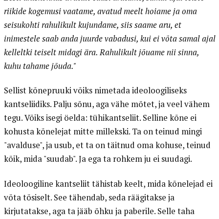
riikide kogemusi vaatame, avatud meelt hoiame ja oma
seisukohti rahulikult kujundame, siis saame aru, et
inimestele saab anda juurde vabadusi, kui ei võta samal ajal
kelleltki teiselt midagi ära. Rahulikult jõuame nii sinna,
kuhu tahame jõuda."
Sellist kõnepruuki võiks nimetada ideoloogiliseks
kantseliidiks. Palju sõnu, aga vähe mõtet, ja veel vähem
tegu. Võiks isegi öelda: tühikantseliit. Selline kõne ei
kohusta kõnelejat mitte millekski. Ta on teinud mingi
"avalduse", ja usub, et ta on täitnud oma kohuse, teinud
kõik, mida "suudab". Ja ega ta rohkem ju ei suudagi.
Ideoloogiline kantseliit tähistab keelt, mida kõnelejad ei
võta tõsiselt. See tähendab, seda räägitakse ja
kirjutatakse, aga ta jääb õhku ja paberile. Selle taha