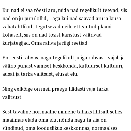
Kui nad ei saa tõesti aru, mida nad tegelikult teevad, siis
nad on ju purulollid, – aga kui nad saavad aru ja lausa
vabatahtlikult tegutsevad neile etteantud plaani
kohaselt, siis on nad tõsist karistust väärivad
kurjategijad. Oma rahva ja riigi reetjad.
Ent eesti rahvas, nagu tegelikult ju iga rahvas – vajab ja
väärib puhast vaimset keskkonda, kultuurset kultuuri,
ausat ja tarka valitsust, elusat elu.
Ning eelkõige on meil praegu hädasti vaja tarka
valitsust.
Sest tavaline normaalne inimene tahaks lihtsalt selles
maailmas elada oma elu, nõnda nagu ta siia on
sündinud, oma looduslikus keskkonnas, normaalses