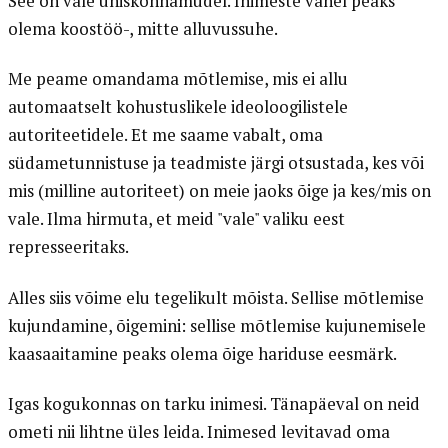
See on vale ühiskonnamudel. Inimeste vahel peaks
olema koostöö-, mitte alluvussuhe.
Me peame omandama mõtlemise, mis ei allu
automaatselt kohustuslikele ideoloogilistele
autoriteetidele. Et me saame vabalt, oma
südametunnistuse ja teadmiste järgi otsustada, kes või
mis (milline autoriteet) on meie jaoks õige ja kes/mis on
vale. Ilma hirmuta, et meid "vale" valiku eest
represseeritaks.
Alles siis võime elu tegelikult mõista. Sellise mõtlemise
kujundamine, õigemini: sellise mõtlemise kujunemisele
kaasaaitamine peaks olema õige hariduse eesmärk.
Igas kogukonnas on tarku inimesi. Tänapäeval on neid
ometi nii lihtne üles leida. Inimesed levitavad oma