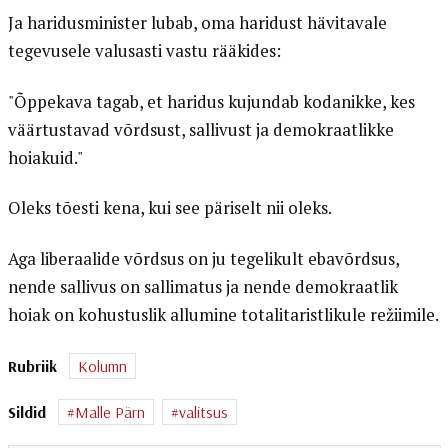
Ja haridusminister lubab, oma haridust hävitavale
tegevusele valusasti vastu rääkides:
"Õppekava tagab, et haridus kujundab kodanikke, kes
väärtustavad võrdsust, sallivust ja demokraatlikke
hoiakuid."
Oleks tõesti kena, kui see päriselt nii oleks.
Aga liberaalide võrdsus on ju tegelikult ebavõrdsus,
nende sallivus on sallimatus ja nende demokraatlik
hoiak on kohustuslik allumine totalitaristlikule režiimile.
Rubriik
Kolumn
Sildid
Malle Pärn
valitsus