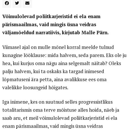
Võimulolevad poliitkarjeristid ei ela enam
pärismaailmas, vaid mingis üsna veidras
väljamõeldud narratiivis, kirjutab Malle Pärn.
Viimasel ajal on mulle mõnel korral meelde tulnud
kunagine lööklause: mida halvem, seda parem. Eks ole ju
hea, kui kurjus oma nägu aina selgemalt näitab? Oleks
palju halvem, kui ta oskaks ka targad inimesed
lõpmatuseni ära petta, aina avalikkuse ees oma
valelikke loosungeid hõigates.
Iga inimene, kes on suutnud selles progressistlikus
totalitarismis oma terve mõistuse alles hoida, näeb ja
saab aru, et meil võimulolevad poliitkarjeristid ei ela
enam pärismaailmas, vaid mingis üsna veidras