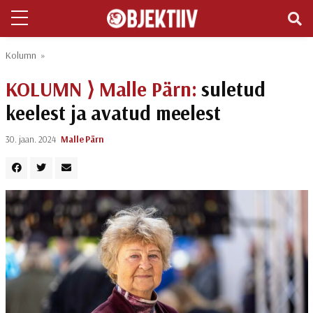
Kolumn
»
KOLUMN ⟩
Malle Pärn:
suletud
keelest ja avatud meelest
30. jaan. 2024
Malle Pärn