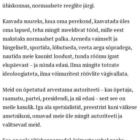
ühiskonnas, normaalsete reeglite järgi.
Kasvada suureks, luua oma perekond, kasvatada üles
oma lapsed, teha mingit meeldivat tööd, mille eest
makstaks normaalset palka. Areneda vaimselt ja
hingeliselt, sportida, lõbutseda, veeta aega sõpradega,
nautida meie kaunist loodust, tunda rõõmu igast
elupäevast – ja nõnda edasi. Ilma mingite totrate
ideoloogiateta, ilma võimuritest röövlite vägivallata.
Meid on õpetatud arvestama autoriteeti – kas õpetaja,
raamatu, partei, presidendi, ja nii edasi – sest see on
meile kasulik. Iga ala spetsialistid, preestrist kuni väikese
ametnikuni, omavad meie üle mingit autoriteeti ja
valitsevad meid.