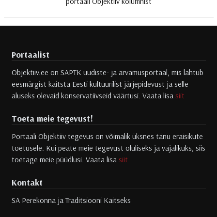
portaali Objektiiv kolumnist
Portaalist
Objektiiv.ee on SAPTK uudiste- ja arvamusportaal, mis lähtub
eesmärgist kaitsta Eesti kultuurilist järjepidevust ja selle
aluseks olevaid konservatiivseid väärtusi. Vaata lisa
siit
Toeta meie tegevust!
Portaali Objektiiv tegevus on võimalik üksnes tänu eraisikute
toetusele. Kui peate meie tegevust oluliseks ja vajalikuks, siis
toetage meie püüdlusi. Vaata lisa
siit
Kontakt
SA Perekonna ja Traditsiooni Kaitseks