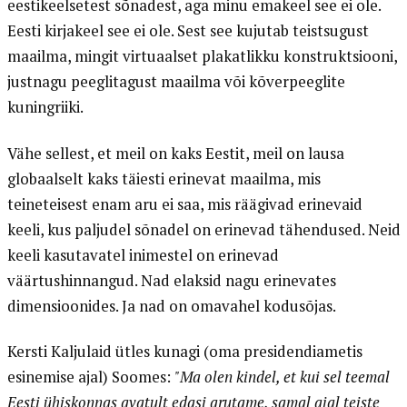
eestikeelsetest sõnadest, aga minu emakeel see ei ole.
Eesti kirjakeel see ei ole. Sest see kujutab teistsugust
maailma, mingit virtuaalset plakatlikku konstruktsiooni,
justnagu peeglitagust maailma või kõverpeeglite
kuningriiki.
Vähe sellest, et meil on kaks Eestit, meil on lausa
globaalselt kaks täiesti erinevat maailma, mis
teineteisest enam aru ei saa, mis räägivad erinevaid
keeli, kus paljudel sõnadel on erinevad tähendused. Neid
keeli kasutavatel inimestel on erinevad
väärtushinnangud. Nad elaksid nagu erinevates
dimensioonides. Ja nad on omavahel kodusõjas.
Kersti Kaljulaid ütles kunagi (oma presidendiametis
esinemise ajal) Soomes:
"Ma olen kindel, et kui sel teemal
Eesti ühiskonnas avatult edasi arutame, samal ajal teiste