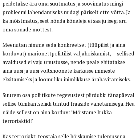
peidetakse ära oma suutmatus ja soovimatus mingi
probleemi lahendamiseks midagi päriselt ette võtta. Ja
ka mõistmatus, sest nõnda kõneleja ei saa ju isegi aru
oma sõnade mõttest.
Meenutan nimme seda konkreetset (tüüpilist ja aina
korduvat) marionettpoliitilist väljahõiskamist, – sellised
avaldused ei vaju unustusse, nende peale ehitatakse
aina uusi ja uusi võltshoonete karkasse inimeste
eksitamiseks ja loomuliku inimlikkuse ärahävitamiseks.
Suurem osa poliitikute tegevustest piirdubki tänapäeval
sellise tühikantseliidi tuntud fraaside vahetamisega. Hea
näide sellest on aina korduv: "Mõistame hukka
terroriaktid!"
Kas terroriakti teostaja selle hõiskamise tulemusena