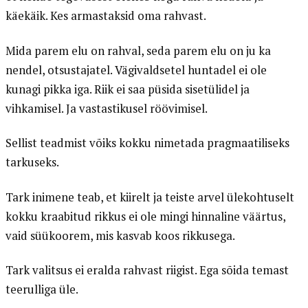
käekäik. Kes armastaksid oma rahvast.
Mida parem elu on rahval, seda parem elu on ju ka
nendel, otsustajatel. Vägivaldsetel huntadel ei ole
kunagi pikka iga. Riik ei saa püsida sisetülidel ja
vihkamisel. Ja vastastikusel röövimisel.
Sellist teadmist võiks kokku nimetada pragmaatiliseks
tarkuseks.
Tark inimene teab, et kiirelt ja teiste arvel ülekohtuselt
kokku kraabitud rikkus ei ole mingi hinnaline väärtus,
vaid süükoorem, mis kasvab koos rikkusega.
Tark valitsus ei eralda rahvast riigist. Ega sõida temast
teerulliga üle.