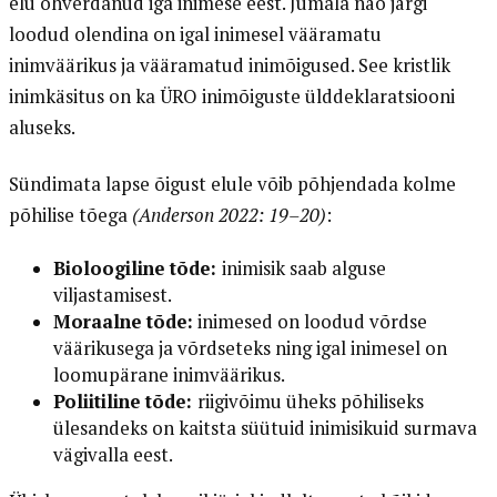
elu ohverdanud iga inimese eest. Jumala näo järgi
loodud olendina on igal inimesel vääramatu
inimväärikus ja vääramatud inimõigused. See kristlik
inimkäsitus on ka ÜRO inimõiguste ülddeklaratsiooni
aluseks.
Sündimata lapse õigust elule võib põhjendada kolme
põhilise tõega
(Anderson 2022: 19–20)
:
Bioloogiline tõde:
inimisik saab alguse
viljastamisest.
Moraalne tõde:
inimesed on loodud võrdse
väärikusega ja võrdseteks ning igal inimesel on
loomupärane inimväärikus.
Poliitiline tõde:
riigivõimu üheks põhiliseks
ülesandeks on kaitsta süütuid inimisikuid surmava
vägivalla eest.