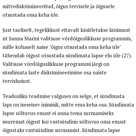
mittediskrimineeritud, õigus tervisele ja õigusele
otsustada oma keha üle.
Just taoliselt, tegelikkust eitavalt käsitletakse küsimust
nt Sanna Marini valitsuse võrdõiguslikkuse programmis,
mille kohaselt naise "õigus otsustada oma keha üle"
tähendab õigust otsustada sündimata lapse elu üle (27).
Valitsuse võrdõiguslikkuse programmi järgi on
sündimata laste diskrimineerimine osa naiste
tervishoiust.
Teadusliku teadmise valguses on selge, et sündimata
laps on iseseisev inimisik, mitte ema keha osa. Sündimata
lapse sõltuvus emast ei anna tema surmamiseks
suuremat õigust kui vastsündinu sõltuvus oma emast
õigustaks vastsündinu surmamist. Sündimata lapse