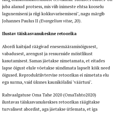
juba alanud protsess, mis viib inimeste ehtsa kooselu
lagunemiseni ja riigi kokkuvarisemiseni", nagu märgib
Johannes Paulus II
(Evangelium vitae, 20)
.
Ilustav täiskasvanukeskne retoorika
Abordi kaitsjad räägivad enesemääramisõigusest,
vabadusest, arengust ja ressursside mõistlikust
kasutamisest. Samas jäetakse nimetamata, et eitades
lapse õigust elule võetakse sündimata lapselt kõik need
õigused. Reproduktiivtervise retoorikas ei nimetata elu
ega surma, vaid üksnes kaunikõlalisi "väärtusi".
Rahvaalgatuse Oma Tahe 2020 (OmaTahto2020)
ilustavas täiskasvanukeskses retoorikas räägitakse
turvalisest abordist, aga jäetakse ütlemata, et iga