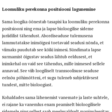
Loomuliku perekonna positsiooni lagunemine
Sama loogika õõnestab tasapisi ka loomuliku perekonna
positsiooni ning ema ja lapse bioloogilise sideme
juriidilist tähendust. Abordiseaduse tulemusena
lammutatakse inimõigusi toetavaid seadusi nõnda, et
viimaks puudutab see kõiki inimesi. Sündimata lapse
surmamist õigustav seadus lähtub eeldusest, et
inimkehal on vaid see tähendus, mille inimesed sellele
annavad. See viib loogiliselt transsoolisuse seaduse
eelnõu põhimõtteni, et sugu tuleneb subjektiivsest
tundest, mitte bioloogiast.
Kohaldades sama lähenemist vanemate ja laste suhtele,
ei rajane ka vanemlus enam peamiselt bioloogilisele
sidemele ning sellest saab meelevaldselt manipuleeritav