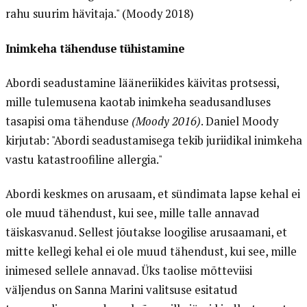
rahu suurim hävitaja." (Moody 2018)
Inimkeha tähenduse tühistamine
Abordi seadustamine lääneriikides käivitas protsessi,
mille tulemusena kaotab inimkeha seadusandluses
tasapisi oma tähenduse
(Moody 2016)
. Daniel Moody
kirjutab: "Abordi seadustamisega tekib juriidikal inimkeha
vastu katastroofiline allergia."
Abordi keskmes on arusaam, et sündimata lapse kehal ei
ole muud tähendust, kui see, mille talle annavad
täiskasvanud. Sellest jõutakse loogilise arusaamani, et
mitte kellegi kehal ei ole muud tähendust, kui see, mille
inimesed sellele annavad. Üks taolise mõtteviisi
väljendus on Sanna Marini valitsuse esitatud