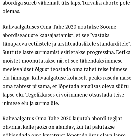
abordiga sureb vähemalt üks laps. Turvalisi aborte pole
olemas.
Rahvaalgatuses Oma Tahe 2020 nõutakse Soome
abordiseaduste kaasajastamist, et see "vastaks
tänapäeva eetilistele ja arstiteaduslikele standarditele".
Süütute laste surmamist esitletakse progressina. Eetika
mõistet moonutatakse nii, et see tähendaks inimese
meelevaldset õigust teostada oma tahet teise inimese
elu hinnaga. Rahvaalgatuse kohaselt peaks raseda naise
oma tahtest piisama, et lõpetada emaüsas oleva süütu
lapse elu. Tegelikkuses ei või inimene otsustada teise
inimese elu ja surma üle.
Rahvaalgatus Oma Tahe 2020 kujutab abordi tegijat
ohvrina, kelle jaoks on alandav, kui tal palutakse
põhjendada oma kavatsust lõpetada üsas elava lapse