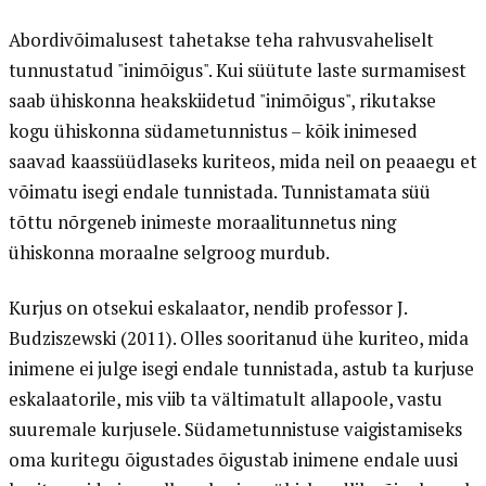
Abordivõimalusest tahetakse teha rahvusvaheliselt
tunnustatud "inimõigus". Kui süütute laste surmamisest
saab ühiskonna heakskiidetud "inimõigus", rikutakse
kogu ühiskonna südametunnistus – kõik inimesed
saavad kaassüüdlaseks kuriteos, mida neil on peaaegu et
võimatu isegi endale tunnistada. Tunnistamata süü
tõttu nõrgeneb inimeste moraalitunnetus ning
ühiskonna moraalne selgroog murdub.
Kurjus on otsekui eskalaator, nendib professor J.
Budziszewski (2011). Olles sooritanud ühe kuriteo, mida
inimene ei julge isegi endale tunnistada, astub ta kurjuse
eskalaatorile, mis viib ta vältimatult allapoole, vastu
suuremale kurjusele. Südametunnistuse vaigistamiseks
oma kuritegu õigustades õigustab inimene endale uusi