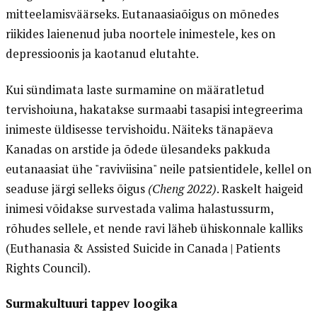
mitteelamisväärseks. Eutanaasiaõigus on mõnedes
riikides laienenud juba noortele inimestele, kes on
depressioonis ja kaotanud elutahte.
Kui sündimata laste surmamine on määratletud
tervishoiuna, hakatakse surmaabi tasapisi integreerima
inimeste üldisesse tervishoidu. Näiteks tänapäeva
Kanadas on arstide ja õdede ülesandeks pakkuda
eutanaasiat ühe "raviviisina" neile patsientidele, kellel on
seaduse järgi selleks õigus
(Cheng 2022)
. Raskelt haigeid
inimesi võidakse survestada valima halastussurm,
rõhudes sellele, et nende ravi läheb ühiskonnale kalliks
(Euthanasia & Assisted Suicide in Canada | Patients
Rights Council).
Surmakultuuri tappev loogika