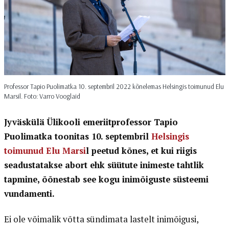
Professor Tapio Puolimatka 10. septembril 2022 kõnelemas Helsingis toimunud Elu
Marsil. Foto: Varro Vooglaid
Jyväskülä Ülikooli emeriitprofessor Tapio
Puolimatka toonitas 10. septembril
Helsingis
toimunud Elu Marsi
l peetud kõnes, et kui riigis
seadustatakse abort ehk süütute inimeste tahtlik
tapmine, õõnestab see kogu inimõiguste süsteemi
vundamenti.
Ei ole võimalik võtta sündimata lastelt inimõigusi,