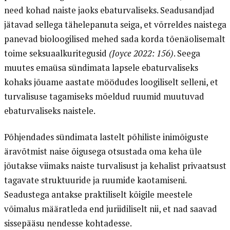
need kohad naiste jaoks ebaturvaliseks. Seadusandjad
jätavad sellega tähelepanuta seiga, et võrreldes naistega
panevad bioloogilised mehed sada korda tõenäolisemalt
toime seksuaalkuritegusid
(Joyce 2022: 156)
. Seega
muutes emaüsa sündimata lapsele ebaturvaliseks
kohaks jõuame aastate möödudes loogiliselt selleni, et
turvalisuse tagamiseks mõeldud ruumid muutuvad
ebaturvaliseks naistele.
Põhjendades sündimata lastelt põhiliste inimõiguste
äravõtmist naise õigusega otsustada oma keha üle
jõutakse viimaks naiste turvalisust ja kehalist privaatsust
tagavate struktuuride ja ruumide kaotamiseni.
Seadustega antakse praktiliselt kõigile meestele
võimalus määratleda end juriidiliselt nii, et nad saavad
sissepääsu nendesse kohtadesse.