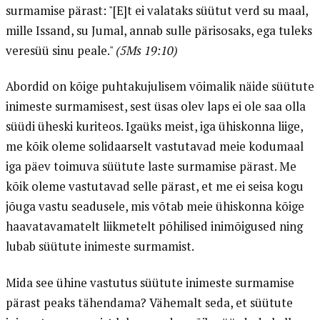
surmamise pärast: "[E]t ei valataks süütut verd su maal,
mille Issand, su Jumal, annab sulle pärisosaks, ega tuleks
veresüü sinu peale."
(5Ms 19:10)
Abordid on kõige puhtakujulisem võimalik näide süütute
inimeste surmamisest, sest üsas olev laps ei ole saa olla
süüdi üheski kuriteos. Igaüks meist, iga ühiskonna liige,
me kõik oleme solidaarselt vastutavad meie kodumaal
iga päev toimuva süütute laste surmamise pärast. Me
kõik oleme vastutavad selle pärast, et me ei seisa kogu
jõuga vastu seadusele, mis võtab meie ühiskonna kõige
haavatavamatelt liikmetelt põhilised inimõigused ning
lubab süütute inimeste surmamist.
Mida see ühine vastutus süütute inimeste surmamise
pärast peaks tähendama? Vähemalt seda, et süütute