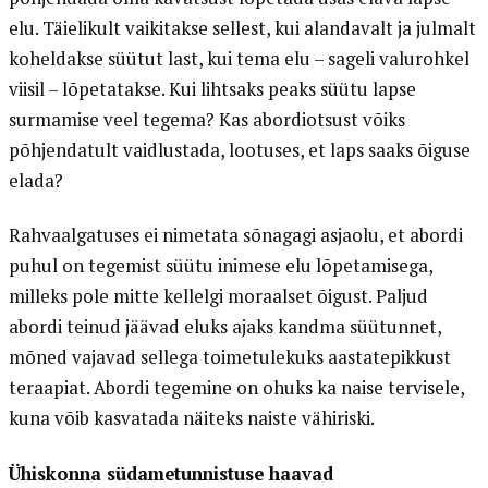
elu. Täielikult vaikitakse sellest, kui alandavalt ja julmalt
koheldakse süütut last, kui tema elu – sageli valurohkel
viisil – lõpetatakse. Kui lihtsaks peaks süütu lapse
surmamise veel tegema? Kas abordiotsust võiks
põhjendatult vaidlustada, lootuses, et laps saaks õiguse
elada?
Rahvaalgatuses ei nimetata sõnagagi asjaolu, et abordi
puhul on tegemist süütu inimese elu lõpetamisega,
milleks pole mitte kellelgi moraalset õigust. Paljud
abordi teinud jäävad eluks ajaks kandma süütunnet,
mõned vajavad sellega toimetulekuks aastatepikkust
teraapiat. Abordi tegemine on ohuks ka naise tervisele,
kuna võib kasvatada näiteks naiste vähiriski.
Ühiskonna südametunnistuse haavad