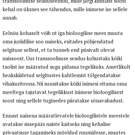
transsoolisuse seaduseelnõu, mille järgi kindlast soost
kehal on üksnes see tähendus, mille inimene ise sellele
annab.
Eelnõu kohaselt võib nt iga bioloogiline mees muuta
oma juriidilise soo naiseks, esitades põhjendatud
selgituse sellest, et ta tunneb end püsivalt olevat
naissoost. Uus transsoolisuse seadus kohustaks kõiki
taolist ise määratud sugu pidama tegelikuks. Ametlikult
heakskiidetud selgitustes kahtlemist tõlgendatakse
vihakuriteona. Nii sunnitakse kõiki inimesi eitama oma
meeltega tajutavat tegelikkust inimese bioloogilisest
soost ning sellele tuginedes piiratakse sõnavabadust.
Ennast naisena määratlevatele bioloogilistele meestele
avatakse sissepääs naiste kaitseks ning kehalise
privaatsuse tagamiseks mõeldud ruumidesse, muutes