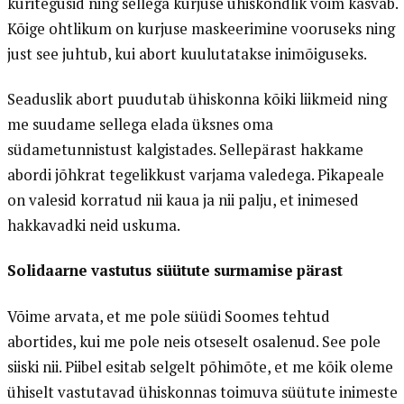
kuritegusid ning sellega kurjuse ühiskondlik võim kasvab.
Kõige ohtlikum on kurjuse maskeerimine vooruseks ning
just see juhtub, kui abort kuulutatakse inimõiguseks.
Seaduslik abort puudutab ühiskonna kõiki liikmeid ning
me suudame sellega elada üksnes oma
südametunnistust kalgistades. Sellepärast hakkame
abordi jõhkrat tegelikkust varjama valedega. Pikapeale
on valesid korratud nii kaua ja nii palju, et inimesed
hakkavadki neid uskuma.
Solidaarne vastutus süütute surmamise pärast
Võime arvata, et me pole süüdi Soomes tehtud
abortides, kui me pole neis otseselt osalenud. See pole
siiski nii. Piibel esitab selgelt põhimõte, et me kõik oleme
ühiselt vastutavad ühiskonnas toimuva süütute inimeste