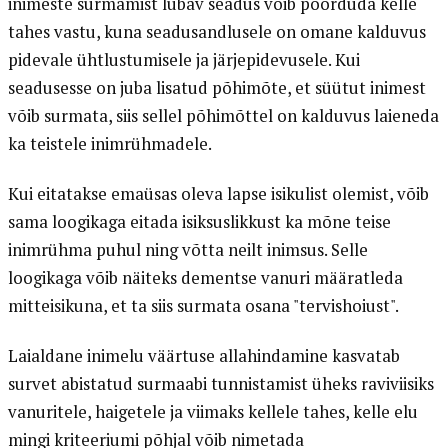
inimeste surmamist lubav seadus võib pöörduda kelle
tahes vastu, kuna seadusandlusele on omane kalduvus
pidevale ühtlustumisele ja järjepidevusele. Kui
seadusesse on juba lisatud põhimõte, et süütut inimest
võib surmata, siis sellel põhimõttel on kalduvus laieneda
ka teistele inimrühmadele.
Kui eitatakse emaüsas oleva lapse isikulist olemist, võib
sama loogikaga eitada isiksuslikkust ka mõne teise
inimrühma puhul ning võtta neilt inimsus. Selle
loogikaga võib näiteks dementse vanuri määratleda
mitteisikuna, et ta siis surmata osana "tervishoiust".
Laialdane inimelu väärtuse allahindamine kasvatab
survet abistatud surmaabi tunnistamist üheks raviviisiks
vanuritele, haigetele ja viimaks kellele tahes, kelle elu
mingi kriteeriumi põhjal võib nimetada