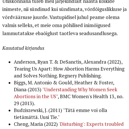
Ühiskonnana tuleb meil järjekindlalt naasta kõikide
inimeste, nii sündinud kui sündimata, võrdõiguslikkuse ja
võrdväärsuse juurde. Vastupidisel juhul peame olema
valmis selleks, et meie oma põhilised inimõigused
lammutatakse ebaõiglust taotleva seadusandlusega.
Kasutatud kirjandus
Anderson, Ryan T. & DeSanctis, Alexandra (2022),
Tearing Us Apart: How Abortion Harms Everything
and Solves Nothing. Regnery Publishing.
Biggs, M. Antonio & Gould, Heather & Foster,
Diana (2013)
"Understanding Why Women Seek
Abortions in the US
", BMC Women's Health 13, no.
29 (2013).
Budziszewski, J. (2011) "Tätä emme voi olla
tietämättä. Uusi Tie."
Cheng, Maria (2022)
'Disturbing': Experts troubled