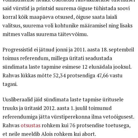
said vürstid ja printsid suurema õiguse tühistada soovi
korral kõik maapäeva otsused, õiguse saata laiali
valitsus, suurema voli kohtunike määramisel ning lisaks
mitmes vallas suurema täitevvõimu.
Progressistid ei jätnud jonni ja 2011. aasta 18. septembril
toimus referendum, millega üritati seadustada
sündimata laste tapmine esimese 12 elunädala jooksul.
Rahvas lükkas mõtte 52,34 protsendiga 47,66 vastu
tagasi.
Uusliberaalid jäid sündimata laste tapmise üritusele
truuks ja üritasid 2012. aasta 1. juulil toimunud
referendumiga jätta vürstiperekonna ilma vetoõigusest.
Rahvas
otsustas
rohkem kui 76 protsendise toetusega,
et neile meeldib Alois rohkem kui abort.