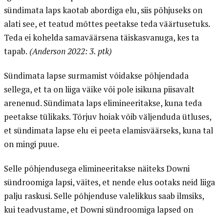
sündimata laps kaotab abordiga elu, siis põhjuseks on
alati see, et teatud mõttes peetakse teda väärtusetuks.
Teda ei kohelda samaväärsena täiskasvanuga, kes ta
tapab.
(Anderson 2022: 3. ptk)
Sündimata lapse surmamist võidakse põhjendada
sellega, et ta on liiga väike või pole isikuna piisavalt
arenenud. Sündimata laps elimineeritakse, kuna teda
peetakse tülikaks. Tõrjuv hoiak võib väljenduda ütluses,
et sündimata lapse elu ei peeta elamisväärseks, kuna tal
on mingi puue.
Selle põhjendusega elimineeritakse näiteks Downi
sündroomiga lapsi, väites, et nende elus ootaks neid liiga
palju raskusi. Selle põhjenduse valelikkus saab ilmsiks,
kui teadvustame, et Downi sündroomiga lapsed on