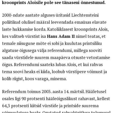
kroonprints Aloisile pole see tänaseni õnnestunud.
2000-ndate aastate alguses üritasid Liechtensteini
poliitikud olulisel määral leevendada emaüsas elavate
laste hukkamise korda. Katoliiklasest kroonprints Alois,
kes valitseb vürstist isa
Hans Adam II
nimel teatas, et
temale niisugune mõte ei sobi ja kuulutas printsiliku
algatuse õigusega välja referendumi, millega sooviti
saada vürstidele suurem maapäeva otsuste vetostamise
õigus. Referendumi saateks lubas Alois, et kui rahvas
tema soovi heaks ei kiida, loobub vürstipere võimust ja
kolib riigist, koos varaga, minema.
Referendum toimus 2003. aasta 14. märtsil. Hääletusel
osales ligi 90 protsenti hääleõiguslikust rahavast, kellest
64,3 protsenti kiitsid vürstide ja printside suurema
võimuulatuse heaks. Osutatud rahvaküsitluse tulemusel