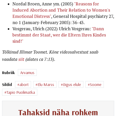
Nordal Broen, Anne ym. (2005)
"Reasons for
Induced Abortion and Their Relation to Women's
Emotional Distress"
, General Hospital psychiatry 27,
no 1 (January-February 2005): 36-43.
Vosgerau, Ulrich (2022) Ulrich Vosgerau:
"Dann
bestimmt der Staat, wer die Eltern Ihres Kindes
sind!"
Tõlkinud Illimar Toomet. Kõne videosalvestust saab
vaadata
siit
(alates ca 7:13).
Rubriik
Arvamus
Sildid
abort
Elu Marss
õigus elule
Soome
Tapio Puolimatka
Tahaksid näha rohkem