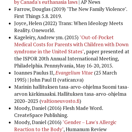
by Canada's euthanasia laws
| AP News
Farrow, Douglas (2019) "The New Family Violence".
First Things 5.8. 2019.
Joyce, Helen (2022) Trans: When Ideology Meets
Reality. Oneworld.
Kageleiry, Andrew ym. (2015)
"Out-of-Pocket
Medical Costs for Parents with Children with Down
syndrome in the United States"
, paper presented at
the ISPOR 20th Annual International Meeting,
Philadelphia. Pennsylvania, May 16-20, 2015.
Ioannes Paulus II,
Evangelium Vitae
(25 March
1995) | John Paul II (vatican.va)
Marinin hallituksen tasa-arvo-ohjelma Suomi tasa-
arvon kärkimaaksi. Hallituksen tasa-arvo-ohjelma
2020–2023 (
valtioneuvosto.fi
)
Moody, Daniel (2016) Flesh Made Word.
CreateSpace Publishing.
Moody, Daniel (2016)
"Gender – Law's Allergic
Reaction to the Body"
, Humanum Review