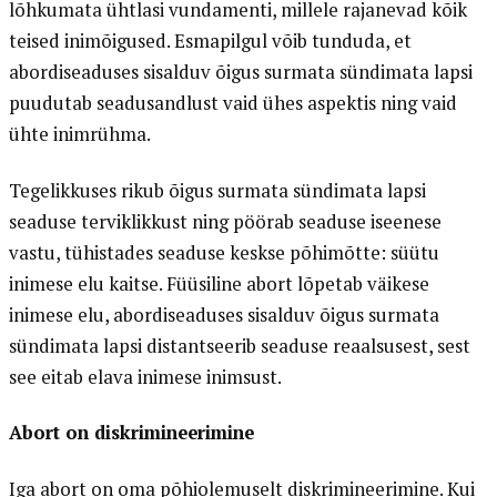
lõhkumata ühtlasi vundamenti, millele rajanevad kõik
teised inimõigused. Esmapilgul võib tunduda, et
abordiseaduses sisalduv õigus surmata sündimata lapsi
puudutab seadusandlust vaid ühes aspektis ning vaid
ühte inimrühma.
Tegelikkuses rikub õigus surmata sündimata lapsi
seaduse terviklikkust ning pöörab seaduse iseenese
vastu, tühistades seaduse keskse põhimõtte: süütu
inimese elu kaitse. Füüsiline abort lõpetab väikese
inimese elu, abordiseaduses sisalduv õigus surmata
sündimata lapsi distantseerib seaduse reaalsusest, sest
see eitab elava inimese inimsust.
Abort on diskrimineerimine
Iga abort on oma põhiolemuselt diskrimineerimine. Kui