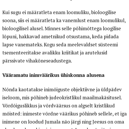
Kui sugu ei määratleta enam loomuliku, bioloogilise
soona, siis ei määratleta ka vanemlust enam loomulikul,
bioloogilisel alusel. Minnes selle põhimõttega loogilise
lõpuni, hakkavad ametnikud otsustama, keda pidada
lapse vanemateks. Kogu seda meelevaldset süsteemi
tsementeeritakse avalikku kriitikat ja arutelusid
pärssivate vihakõneseadustega.
Vääramatu inimväärikus ühiskonna alusena
Nõnda kaotatakse inimõiguste objektiivne ja üldpädev
iseloom, mis põhineb judeokristlikul maailmakäsitusel.
Võrdõiguslikkus ja võrdväärsus on algselt kristlikud
mõisted: inimeste võrdne väärikus põhineb sellele, et iga
inimene on loodud Jumala näo järgi ning Jeesus on oma