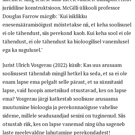
juriidiline konstruktsioon. McGilli ülikooli professor
Douglas Farrow märgib: "Kui isiklikku
enesemääramisõigust mõistetakse nii, et keha soolisusel
ei ole tähendust, siis perekond kaob. Kui keha sool ei ole
tähendust, ei ole tähendust ka bioloogilisel vanemlusel
ega ka sugulusel."
Jurist Ulrich Vosgerau (2022) küsib: Kas uus arusaam
soolisusest tähendab mingil hetkel ka seda, et sa ei ole
enam lapse ema pelgalt selle pärast, et sa sünnitasid
lapse, vaid hoopis ametnikud otsustavad, kes on lapse
ema? Vosgerau järgi katkestab soolisuse arusaama
muutumine bioloogia ja perekonnaõiguse vahelise
sideme, millele seadusandjad senini on tuginenud. Siis
otsustab riik, kes on lapse vanemad ning üha sageneb
laste meelevaldne lahutamine perekondadest!