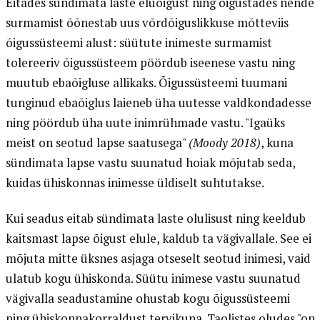
Eitades sündimata laste eluõigust ning õigustades nende
surmamist õõnestab uus võrdõiguslikkuse mõtteviis
õigussüsteemi alust: süütute inimeste surmamist
tolereeriv õigussüsteem pöördub iseenese vastu ning
muutub ebaõigluse allikaks. Õigussüsteemi tuumani
tunginud ebaõiglus laieneb üha uutesse valdkondadesse
ning pöördub üha uute inimrühmade vastu. "Igaüks
meist on seotud lapse saatusega"
(Moody 2018)
, kuna
sündimata lapse vastu suunatud hoiak mõjutab seda,
kuidas ühiskonnas inimesse üldiselt suhtutakse.
Kui seadus eitab sündimata laste olulisust ning keeldub
kaitsmast lapse õigust elule, kaldub ta vägivallale. See ei
mõjuta mitte üksnes asjaga otseselt seotud inimesi, vaid
ulatub kogu ühiskonda. Süütu inimese vastu suunatud
vägivalla seadustamine ohustab kogu õigussüsteemi
ning ühiskonnakorraldust tervikuna. Taolistes oludes "on