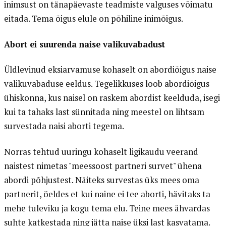
inimsust on tänapäevaste teadmiste valguses võimatu
eitada. Tema õigus elule on põhiline inimõigus.
Abort ei suurenda naise valikuvabadust
Üldlevinud eksiarvamuse kohaselt on abordiõigus naise
valikuvabaduse eeldus. Tegelikkuses loob abordiõigus
ühiskonna, kus naisel on raskem abordist keelduda, isegi
kui ta tahaks last sünnitada ning meestel on lihtsam
survestada naisi aborti tegema.
Norras tehtud uuringu kohaselt ligikaudu veerand
naistest nimetas "meessoost partneri survet" ühena
abordi põhjustest. Näiteks survestas üks mees oma
partnerit, öeldes et kui naine ei tee aborti, hävitaks ta
mehe tuleviku ja kogu tema elu. Teine mees ähvardas
suhte katkestada ning jätta naise üksi last kasvatama.