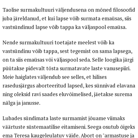
Taolise surmakultuuri väljendusena on mõned filosoofid
juba järeldanud, et kui lapse võib surmata emaüsas, siis
vastsündinud lapse võib tappa ka väljaspool emaüsa.
Nende surmakultuuri toetajate meelest võib ka
vastsündinu võib tappa, sest tegemist on sama lapsega,
on ta siis emaüsas või väljaspool seda. Selle loogika järgi
püütakse pidevalt tõsta surmatavate laste vanusepiiri.
Meie haiglates väljendub see selles, et hilises
rasedusjärgus aborteeritud lapsed, kes sünnivad elavana
ning oleksid ravi saades eluvõimelised, jäetakse surema
nälga ja janusse.
Lubades sündimata laste surmamist jõuame viimaks
väärtuste süstemaatilise eitamiseni. Seega osutub õigeks
ema Teresa kaugeleulatuv väide. Abort on "armastuse ja