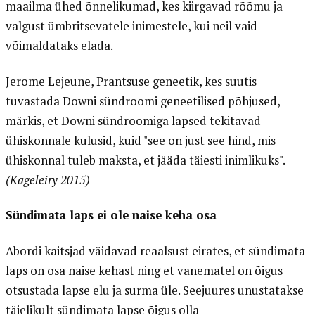
maailma ühed õnnelikumad, kes kiirgavad rõõmu ja
valgust ümbritsevatele inimestele, kui neil vaid
võimaldataks elada.
Jerome Lejeune, Prantsuse geneetik, kes suutis
tuvastada Downi sündroomi geneetilised põhjused,
märkis, et Downi sündroomiga lapsed tekitavad
ühiskonnale kulusid, kuid "see on just see hind, mis
ühiskonnal tuleb maksta, et jääda täiesti inimlikuks".
(Kageleiry 2015)
Sündimata laps ei ole naise keha osa
Abordi kaitsjad väidavad reaalsust eirates, et sündimata
laps on osa naise kehast ning et vanematel on õigus
otsustada lapse elu ja surma üle. Seejuures unustatakse
täielikult sündimata lapse õigus olla