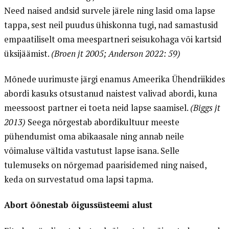
Need naised andsid survele järele ning lasid oma lapse
tappa, sest neil puudus ühiskonna tugi, nad samastusid
empaatiliselt oma meespartneri seisukohaga või kartsid
üksijäämist.
(Broen jt 2005; Anderson 2022: 59)
Mõnede uurimuste järgi enamus Ameerika Ühendriikides
abordi kasuks otsustanud naistest valivad abordi, kuna
meessoost partner ei toeta neid lapse saamisel.
(Biggs jt
2013)
Seega nõrgestab abordikultuur meeste
pühendumist oma abikaasale ning annab neile
võimaluse vältida vastutust lapse isana. Selle
tulemuseks on nõrgemad paarisidemed ning naised,
keda on survestatud oma lapsi tapma.
Abort õõnestab õigussüsteemi alust