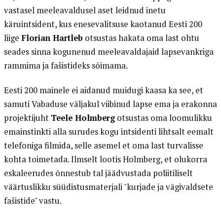
vastasel meeleavaldusel aset leidnud inetu
käruintsident, kus enesevalitsuse kaotanud Eesti 200
liige
Florian Hartleb
otsustas hakata oma last ohtu
seades sinna kogunenud meeleavaldajaid lapsevankriga
rammima ja fašistideks sõimama.
Eesti 200 mainele ei aidanud muidugi kaasa ka see, et
samuti Vabaduse väljakul viibinud lapse ema ja erakonna
projektijuht
Teele Holmberg
otsustas oma loomulikku
emainstinkti alla surudes kogu intsidenti lihtsalt eemalt
telefoniga filmida, selle asemel et oma last turvalisse
kohta toimetada. Ilmselt lootis Holmberg, et olukorra
eskaleerudes õnnestub tal jäädvustada poliitiliselt
väärtuslikku süüdistusmaterjali "kurjade ja vägivaldsete
fašistide" vastu.