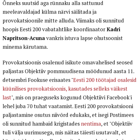
Õnneks suutsid aga rünnaku alla sattunud
meeleavaldajad külma närvi säilitada ja
provokatsioonile mitte alluda. Viimaks oli sunnitud
hoopis Eesti 200 vabatahtlike koordinaator
Kadri
Napritson-Acuna
vankris istuva lapse ohutsoonist
minema kärutama.
Provokatsioonis osalenud isikute omavahelised seosed
paljastas Objektiiv pommuudisena möödunud aasta 11.
detsembri Fookuse erisaates "
Eesti 200 töötajad osalesid
küünilises provokatsioonis, kasutades selleks väikest
last
", mis on praeguseks kogunud Objektiivi Facebook'i
lehel juba 70 tuhat vaatamist. Eesti 200 provokatsiooni
paljastamine osutus niivõrd edukaks, et isegi Postimees
oli sunnitud hambaid krigistades
nentima
, et "Objektiiv
tuli välja uurimusega, mis näitas täiesti usutavalt, et