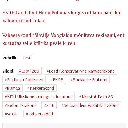
EKRE kandidaat Henn Põlluaas kogus rohkem hääli kui
Vabaerakond kokku
Vabaerakond tõi välja Vooglaidu mõnitava reklaami, ent
kustutas selle kriitika peale kiirelt
Rubriik
Eesti
Sildid
Eesti 200
Eesti Konservatiivne Rahvaerakond
Eestimaa Rohelised
EKRE
Elurikkuse Erakond
isamaa
Keskerakond
MTÜ Ühiskonnauuringute Instituut
Norstat Eesti AS
Reformierakond
SDE
Sotsiaaldemokraatlik Erakond
sotsid
Vabaerakond