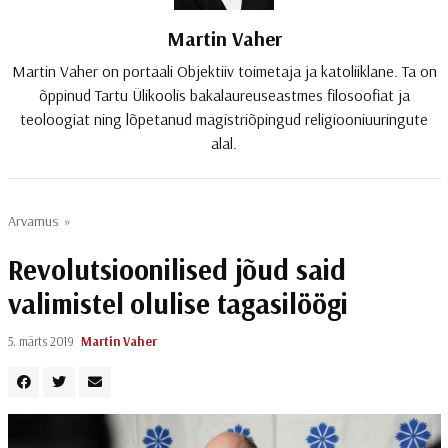
Martin Vaher
Martin Vaher on portaali Objektiiv toimetaja ja katoliiklane. Ta on
õppinud Tartu Ülikoolis bakalaureuseastmes filosoofiat ja
teoloogiat ning lõpetanud magistriõpingud religiooniuuringute
alal.
Arvamus
»
Revolutsioonilised jõud said
valimistel olulise tagasilöögi
5. märts 2019
Martin Vaher