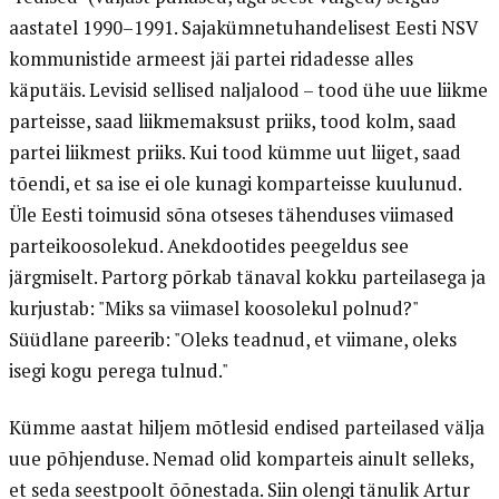
aastatel 1990–1991. Sajakümnetuhandelisest Eesti NSV
kommunistide armeest jäi partei ridadesse alles
käputäis. Levisid sellised naljalood – tood ühe uue liikme
parteisse, saad liikmemaksust priiks, tood kolm, saad
partei liikmest priiks. Kui tood kümme uut liiget, saad
tõendi, et sa ise ei ole kunagi komparteisse kuulunud.
Üle Eesti toimusid sõna otseses tähenduses viimased
parteikoosolekud. Anekdootides peegeldus see
järgmiselt. Partorg põrkab tänaval kokku parteilasega ja
kurjustab: "Miks sa viimasel koosolekul polnud?"
Süüdlane pareerib: "Oleks teadnud, et viimane, oleks
isegi kogu perega tulnud."
Kümme aastat hiljem mõtlesid endised parteilased välja
uue põhjenduse. Nemad olid komparteis ainult selleks,
et seda seestpoolt õõnestada. Siin olengi tänulik Artur