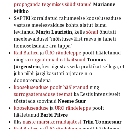
propaganda tegemises süüdistanud
Marianne
Mikko
SAPTKi korraldatud rahumeelse kooseluseaduse
vastase meeleavalduse kohta alatut laimu
levitanud
Marju Lauristin
, kelle
sõnul
õhutati
meeleavaldusel "mõistusevälist raevu ja taheti
homoseksuaale ära tappa"
Rail Balticu
ja
ÜRO rändeleppe
poolt hääletanud
ning
surrogaatemadust kaitsnud
Toomas
Jürgenstein
, kes õigustas seda praktikat sellega, et
juba piibli järgi kasutati orjatare n-ö
doonoremadena
kooseluseaduse poolt hääletanud
ning
surrogaatemaduse teemat
ka Eestis intensiivselt
tõstatada soovinud
Neeme Suur
kooseluseaduse
ja
ÜRO rändeleppe
poolt
hääletanud
Barbi Pilvre
üks
naiste marsi korraldajatest
Triin Toomesaar
Rail Balticu
ja
ÜRO rändeleppe
poolt hääletanud