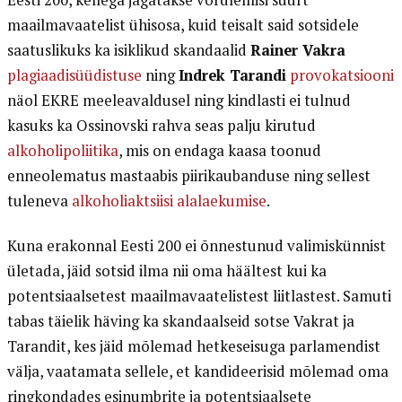
maailmavaatelist ühisosa, kuid teisalt said sotsidele
saatuslikuks ka isiklikud skandaalid
Rainer Vakra
plagiaadisüüdistuse
ning
Indrek Tarandi
provokatsiooni
näol EKRE meeleavaldusel ning kindlasti ei tulnud
kasuks ka Ossinovski rahva seas palju kirutud
alkoholipoliitika
, mis on endaga kaasa toonud
enneolematus mastaabis piirikaubanduse ning sellest
tuleneva
alkoholiaktsiisi alalaekumise
.
Kuna erakonnal Eesti 200 ei õnnestunud valimiskünnist
ületada, jäid sotsid ilma nii oma häältest kui ka
potentsiaalsetest maailmavaatelistest liitlastest. Samuti
tabas täielik häving ka skandaalseid sotse Vakrat ja
Tarandit, kes jäid mõlemad hetkeseisuga parlamendist
välja, vaatamata sellele, et kandideerisid mõlemad oma
ringkondades esinumbrite ja potentsiaalsete