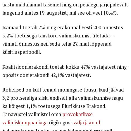
aasta madalaimal tasemel ning on peaaegu järjepidevalt
langenud alates 19. augustist, mil see oli veel 10,4%.
Isamaad toetab 7% ning erakonnal Eesti 200 õnnestus
5,2% toetusega taaskord valimiskünnist ületada –
viimati õnnestus neil seda teha 27. mail lõppenud
küsitlusperioodil.
Koalitsioonierakondi toetab kokku 47% vastajatest ning
opositsioonierakondi 42,1% vastajatest.
Rohelised on küll teinud mõningase tõusu, kuid jäävad
3,2 protsendiga siiski endiselt alla valimiskünnise nagu
ka kõigest 1,1% toetusega Elurikkuse Erakond.
Tänavustel valimistel oma
provokatiivse
valimiskampaaniaga
riigikogust
välja jäänud
Vabaerakonna toetus on aga kahanenud sisuliselt