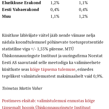
Elurikkuse Erakond
1,2%
1,1%
Eesti Vabaerakond
0,4%
0,4%
Muu
1,1%
1,2%
Küsitluse läbiviijate väitel jääb nende viimase nelja
nädala koondtulemusel põhinevate toetusprotsentide
statistiline viga +/- 1,55% piiresse. MTÜ
Ühiskonnauuringute Instituut ja uuringufirma Norstat
Eesti AS saavutasid selle meetodiga ka valimiseelsete
küsitluste seas
kõige täpsema tulemuse
, erinedes
tegelikest valmistulemustest maksimaalselt vaid 0,9%.
Toimetas Martin Vaher
Postimees eksitab: valimistulemusi ennustas kõige
täpsemalt hoopis Ühiskonnauuringute Instituut