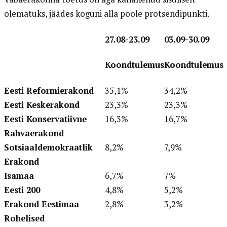
olematuks, jäädes koguni alla poole protsendipunkti.
27.08-23.09
03.09-30.09
Koondtulemus
Koondtulemus
Eesti Reformierakond
35,1%
34,2%
Eesti Keskerakond
23,3%
23,3%
Eesti Konservatiivne
16,3%
16,7%
Rahvaerakond
Sotsiaaldemokraatlik
8,2%
7,9%
Erakond
Isamaa
6,7%
7%
Eesti 200
4,8%
5,2%
Erakond Eestimaa
2,8%
3,2%
Rohelised