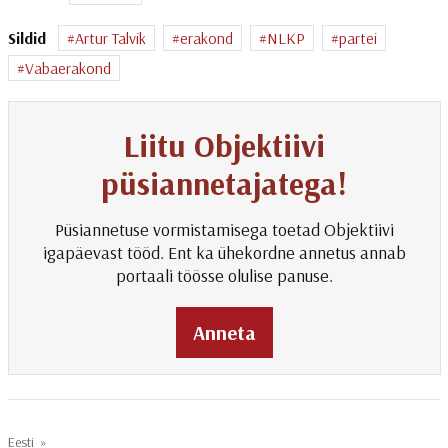
Sildid
Artur Talvik
erakond
NLKP
partei
Vabaerakond
Liitu Objektiivi
püsiannetajatega!
Püsiannetuse vormistamisega toetad Objektiivi
igapäevast tööd. Ent ka ühekordne annetus annab
portaali töösse olulise panuse.
Anneta
Eesti
»