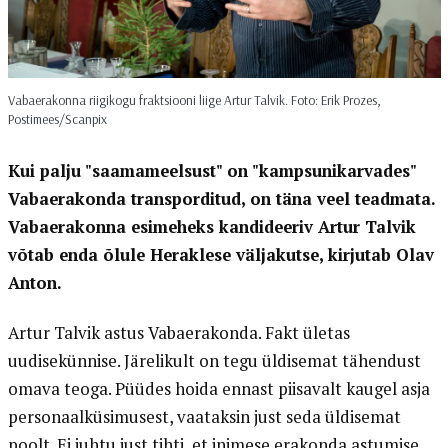
Vabaerakonna riigikogu fraktsiooni liige Artur Talvik. Foto: Erik Prozes,
Postimees/Scanpix
Kui palju "saamameelsust" on "kampsunikarvades"
Vabaerakonda transporditud, on täna veel teadmata.
Vabaerakonna esimeheks kandideeriv Artur Talvik
võtab enda õlule Heraklese väljakutse, kirjutab Olav
Anton.
Artur Talvik astus Vabaerakonda. Fakt ületas
uudisekünnise. Järelikult on tegu üldisemat tähendust
omava teoga. Püüdes hoida ennast piisavalt kaugel asja
personaalküsimusest, vaataksin just seda üldisemat
poolt. Ei juhtu just tihti, et inimese erakonda astumise