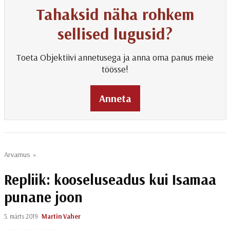
Tahaksid näha rohkem
sellised lugusid?
Toeta Objektiivi annetusega ja anna oma panus meie
töösse!
Anneta
Arvamus
»
Repliik: kooseluseadus kui Isamaa
punane joon
5. märts 2019
Martin Vaher