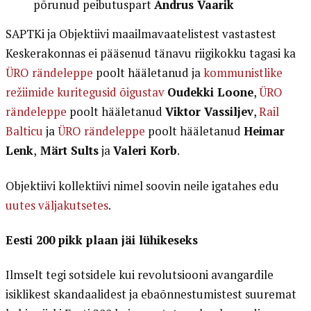
põrunud peibutuspart
Andrus Vaarik
SAPTKi ja Objektiivi maailmavaatelistest vastastest
Keskerakonnas ei pääsenud tänavu riigikokku tagasi ka
ÜRO rändeleppe
poolt hääletanud ja
kommunistlike
režiimide kuritegusid õigustav
Oudekki Loone
,
ÜRO
rändeleppe
poolt hääletanud
Viktor Vassiljev
,
Rail
Balticu
ja
ÜRO rändeleppe
poolt hääletanud
Heimar
Lenk
,
Märt Sults
ja
Valeri Korb
.
Objektiivi kollektiivi nimel soovin neile igatahes edu
uutes väljakutsetes
.
Eesti 200 pikk plaan jäi lühikeseks
Ilmselt tegi sotsidele kui revolutsiooni avangardile
isiklikest skandaalidest ja ebaõnnestumistest suuremat