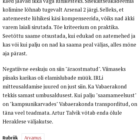
käed jäävad ikka väga lühikesteks. Sisekaitseakadeemia
kolimine lõhnab tugevalt Arsenal 2 järgi. Selleks, et
aatemeeste lühikesi käsi kompenseerida, võiks nad äkki
varem laiali sirutada. Tõe kriteerium on praktika.
Seetõttu saame otsustada, kui edukad on aatemehed ja
kas või kui palju on nad ka saama peal väljas, alles mõne
aja pärast.
Negatiivne eeskuju on siin "äraostmatud". Viimaseks
piisaks karikas oli elamislubade müük. IRLi
mitteusaldamise juured on just siin. Ka Vabaerakond
tekkis samast umbusaldusest. Kui palju "saamameelsust"
on "kampsunikarvades" Vabaerakonda transporditud, on
täna veel teadmata. Artur Talvik võtab enda õlule
Heraklese väljakutse.
Rubriik
Arvamus