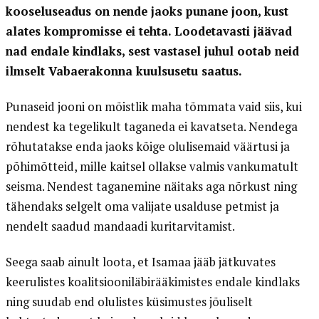
kooseluseadus on nende jaoks punane joon, kust
alates kompromisse ei tehta. Loodetavasti jäävad
nad endale kindlaks, sest vastasel juhul ootab neid
ilmselt Vabaerakonna kuulsusetu saatus.
Punaseid jooni on mõistlik maha tõmmata vaid siis, kui
nendest ka tegelikult taganeda ei kavatseta. Nendega
rõhutatakse enda jaoks kõige olulisemaid väärtusi ja
põhimõtteid, mille kaitsel ollakse valmis vankumatult
seisma. Nendest taganemine näitaks aga nõrkust ning
tähendaks selgelt oma valijate usalduse petmist ja
nendelt saadud mandaadi kuritarvitamist.
Seega saab ainult loota, et Isamaa jääb jätkuvates
keerulistes koalitsiooniläbirääkimistes endale kindlaks
ning suudab end olulistes küsimustes jõuliselt