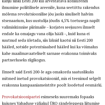
kahju siiski Eesti 200 kui arvestatava konkurendi
ilmumine poliitilisele areenile, kuna seetõttu rakendus
mõlema revolutsioonilise jõu jaoks sisuliselt halvim
stsenaarium, kus uustulija jõudis 4,5% toetusega napilt
valimiskünnise piirimaile – korjates seejuures ilmselt
endale ka omajagu vana olija hääli –, kuid kuna ei
suutnud seda ületada, siis läksid kaotsi nii Eesti 200
hääled, sotside potentsiaalsed hääled kui ka võimalus
kahe maailmavaateliselt sarnase erakonna toimivaks
partnerluseks riigikogus.
Ilmselt said Eesti 200-le aga omakorda saatuslikuks
mitmed inetud provokatsioonid, mis ei teeninud selgelt
erakonna kampaaniameistrite poolt loodetud eesmärki.
Provokatsioonipartei
esimeseks suuremaks fopaaks
kujunes Vabaduse väljakul ÜRO rändeleppega liitumise