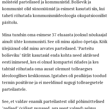
mõisteid parteilased ja kommunistid. Bolševik ja
kommunist olid sünonüümid ja esimest kasutati siis, kui
taheti rõhutada kommunismiideoloogia okupatsioonilist
päritolu.
Mina tundsin oma esimese 37 eluaasta jooksul nõukaajal
ainult ühte kommunisti. See oli minu ajaloo õpetaja. Kõik
ülejäänud olid minu arvates parteilased. "Parteitu
bolševiku" tiitlit kasutasid enda kohta need aktiivsed
eesti inimesed, kes ei olnud kompartei ridades ja kes
tahtsid rõhutada oma ausat olemust tolleaegses
ideoloogilises keskkonnas. Igatahes oli pealkirjas toodud
termin positiivne ja ei meeldinud sugugi tolleaegsetele
parteilastele.
See, et valdav enamik parteilastest olid põhimõttelised
"redised" (väljast punased, aga seest valged) selgus