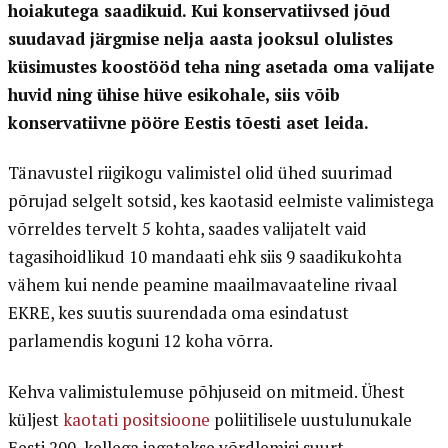
hoiakutega saadikuid. Kui konservatiivsed jõud
suudavad järgmise nelja aasta jooksul olulistes
küsimustes koostööd teha ning asetada oma valijate
huvid ning ühise hüve esikohale, siis võib
konservatiivne pööre Eestis tõesti aset leida.
Tänavustel riigikogu valimistel olid ühed suurimad
põrujad selgelt sotsid, kes kaotasid eelmiste valimistega
võrreldes tervelt 5 kohta, saades valijatelt vaid
tagasihoidlikud 10 mandaati ehk siis 9 saadikukohta
vähem kui nende peamine maailmavaateline rivaal
EKRE, kes suutis suurendada oma esindatust
parlamendis koguni 12 koha võrra.
Kehva valimistulemuse põhjuseid on mitmeid. Ühest
küljest
kaotati positsioone
poliitilisele uustulunukale
Eesti 200, kellega jagatakse võrdlemisi suurt