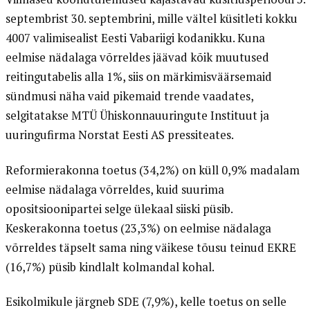
septembrist 30. septembrini, mille vältel küsitleti kokku
4007 valimisealist Eesti Vabariigi kodanikku. Kuna
eelmise nädalaga võrreldes jäävad kõik muutused
reitingutabelis alla 1%, siis on märkimisväärsemaid
sündmusi näha vaid pikemaid trende vaadates,
selgitatakse MTÜ Ühiskonnauuringute Instituut ja
uuringufirma Norstat Eesti AS pressiteates.
Reformierakonna toetus (34,2%) on küll 0,9% madalam
eelmise nädalaga võrreldes, kuid suurima
opositsioonipartei selge ülekaal siiski püsib.
Keskerakonna toetus (23,3%) on eelmise nädalaga
võrreldes täpselt sama ning väikese tõusu teinud EKRE
(16,7%) püsib kindlalt kolmandal kohal.
Esikolmikule järgneb SDE (7,9%), kelle toetus on selle