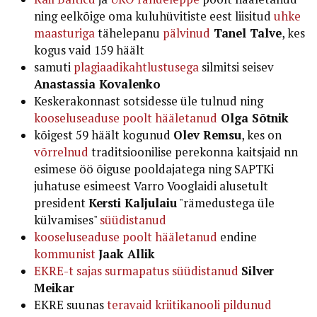
ning eelkõige oma kuluhüvitiste eest liisitud
uhke
maasturiga
tähelepanu
pälvinud
Tanel Talve
, kes
kogus vaid 159 häält
samuti
plagiaadikahtlustusega
silmitsi seisev
Anastassia Kovalenko
Keskerakonnast sotsidesse üle tulnud ning
kooseluseaduse poolt hääletanud
Olga Sõtnik
kõigest 59 häält kogunud
Olev Remsu
, kes on
võrrelnud
traditsioonilise perekonna kaitsjaid nn
esimese öö õiguse pooldajatega ning SAPTKi
juhatuse esimeest Varro Vooglaidi alusetult
president
Kersti Kaljulaiu
"rämedustega üle
külvamises"
süüdistanud
kooseluseaduse poolt hääletanud
endine
kommunist
Jaak Allik
EKRE-t sajas surmapatus süüdistanud
Silver
Meikar
EKRE suunas
teravaid kriitikanooli pildunud