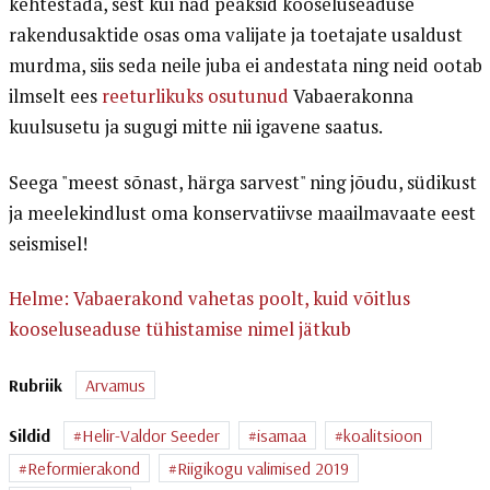
kehtestada, sest kui nad peaksid kooseluseaduse
rakendusaktide osas oma valijate ja toetajate usaldust
murdma, siis seda neile juba ei andestata ning neid ootab
ilmselt ees
reeturlikuks osutunud
Vabaerakonna
kuulsusetu ja sugugi mitte nii igavene saatus.
Seega "meest sõnast, härga sarvest" ning jõudu, südikust
ja meelekindlust oma konservatiivse maailmavaate eest
seismisel!
Helme: Vabaerakond vahetas poolt, kuid võitlus
kooseluseaduse tühistamise nimel jätkub
Rubriik
Arvamus
Sildid
Helir-Valdor Seeder
isamaa
koalitsioon
Reformierakond
Riigikogu valimised 2019