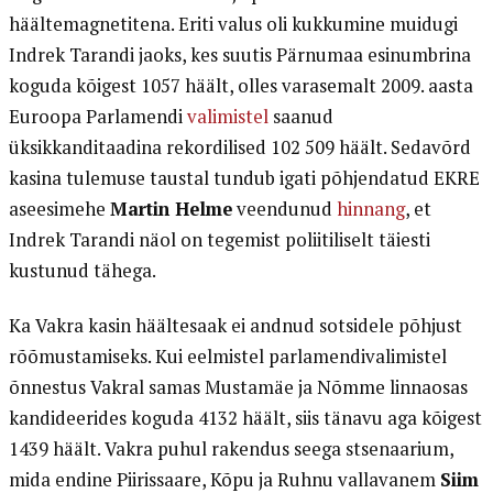
häältemagnetitena. Eriti valus oli kukkumine muidugi
Indrek Tarandi jaoks, kes suutis Pärnumaa esinumbrina
koguda kõigest 1057 häält, olles varasemalt 2009. aasta
Euroopa Parlamendi
valimistel
saanud
üksikkanditaadina rekordilised 102 509 häält. Sedavõrd
kasina tulemuse taustal tundub igati põhjendatud EKRE
aseesimehe
Martin Helme
veendunud
hinnang
, et
Indrek Tarandi näol on tegemist poliitiliselt täiesti
kustunud tähega.
Ka Vakra kasin häältesaak ei andnud sotsidele põhjust
rõõmustamiseks. Kui eelmistel parlamendivalimistel
õnnestus Vakral samas Mustamäe ja Nõmme linnaosas
kandideerides koguda 4132 häält, siis tänavu aga kõigest
1439 häält. Vakra puhul rakendus seega stsenaarium,
mida endine Piirissaare, Kõpu ja Ruhnu vallavanem
Siim