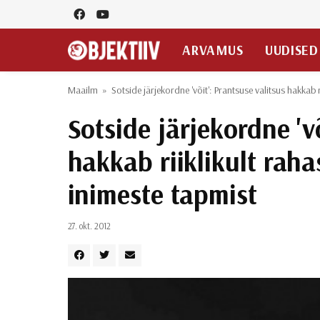
ARVAMUS
UUDISED
Maailm
»
Sotside järjekordne 'võit': Prantsuse valitsus hakkab
Sotside järjekordne 'v
hakkab riiklikult ra
inimeste tapmist
27. okt. 2012