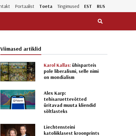
ntakt
Portaalist
Toeta
Tingimused
EST
RUS
Viimased artiklid
Karol Kallas:
ühisparteis
pole liberalismi, selle nimi
on mondialism
Alex Karp:
tehisaruettevõtted
üritavad muuta kliendid
sõltlasteks
Liechtensteini
katoliiklasest kroonprints