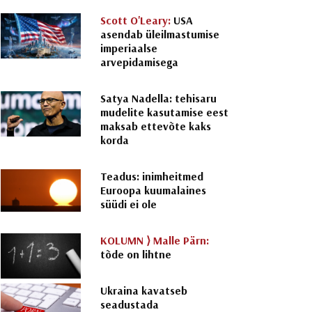
Scott O'Leary:
USA
asendab üleilmastumise
imperiaalse
arvepidamisega
Satya Nadella: tehisaru
mudelite kasutamise eest
maksab ettevõte kaks
korda
Teadus: inimheitmed
Euroopa kuumalaines
süüdi ei ole
KOLUMN ⟩
Malle Pärn:
tõde on lihtne
Ukraina kavatseb
seadustada