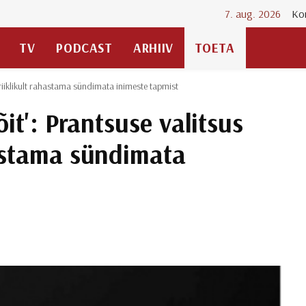
7. aug. 2026
Ko
TV
PODCAST
ARHIIV
TOETA
 riiklikult rahastama sündimata inimeste tapmist
õit': Prantsuse valitsus
hastama sündimata