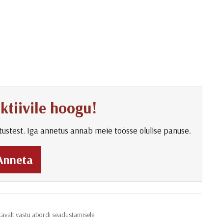
ktiivile hoogu!
netustest. Iga annetus annab meie töösse olulise panuse.
Anneta
stavalt vastu abordi seadustamisele