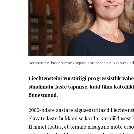
Liechtensteini kroonprintsess Sophie ja kroonprints Alois Foto: Liec
Liechtensteini vürstiriigi progressistlik vä
sündimata laste tapmise, kuid tänu katoliik
õnnestunud.
2000-ndate aastate alguses üritasid Liechtens
elavate laste hukkamise korda. Katoliiklasest k
II
nimel teatas, et temale niisugune mõte ei sob