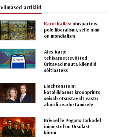
Viimased artiklid
Karol Kallas:
ühisparteis
pole liberalismi, selle nimi
on mondialism
Alex Karp:
tehisaruettevõtted
üritavad muuta kliendid
sõltlasteks
Liechtensteini
katoliiklasest kroonprints
seisab otsustavalt vastu
abordi seadustamisele
Brivael le Pogam: tarkadel
inimestel on Ursulast
kõrini