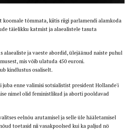
et koomale tõmmata, kiitis riigi parlamendi alamkoda
de täielikku katmist ja alaealistele tasuta
s alaealiste ja vaeste abordid, ülejäänud naiste puhul
musest, mis võib ulatuda 450 euroni.
 kindlustus osaliselt.
 juba enne valimisi sotsialistist president Hollande'i
se nimel olid feministlikud ja aborti pooldavad
litses eelnõu arutamisel ja selle üle hääletamisel
nõud toetasid nii vasakpoolsed kui ka paljud nö