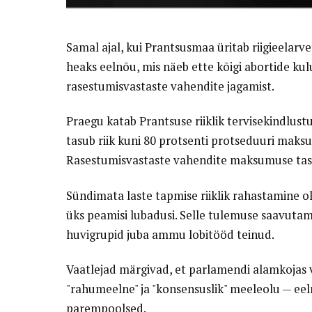
Samal ajal, kui Prantsusmaa üritab riigieelarv
heaks eelnõu, mis näeb ette kõigi abortide kulu
rasestumisvastaste vahendite jagamist.
Praegu katab Prantsuse riiklik tervisekindlustu
tasub riik kuni 80 protsenti protseduuri maksu
Rasestumisvastaste vahendite maksumuse tasub
Sündimata laste tapmise riiklik rahastamine oli
üks peamisi lubadusi. Selle tulemuse saavutami
huvigrupid juba ammu lobitööd teinud.
Vaatlejad märgivad, et parlamendi alamkojas va
"rahumeelne" ja "konsensuslik" meeleolu — eel
parempoolsed.