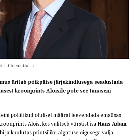
htensteini vürstikoda
hemus üritab põikpäise järjekindlusega seadustada
lasest kroonprints Aloisile pole see tänaseni
teini poliitikud olulisel määral leevendada emaüsas
roonprints Alois, kes valitseb vürstist isa
Hans Adam
i ja kuulutas printsiliku algatuse õigusega välja