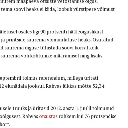
e suurem maapäeva otsuste vetostamise õigus.
 tema soovi heaks ei kiida, loobub vürstipere võimust
letusel osales ligi 90 protsenti hääleõiguslikust
ide ja printside suurema võimuulatuse heaks. Osutatud
sid suurema õiguse tühistada soovi korral kõik
, suurema voli kohtunike määramisel ning lisaks
. septembril toimus referendum, millega üritati
2 elunädala jooksul. Rahvas lükkas mõtte 52,34
usele truuks ja üritasid 2012. aasta 1. juulil toimunud
oõigusest. Rahvas
otsustas
rohkem kui 76 protsendise
bort.