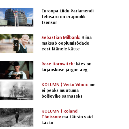
Euroopa Liidu Parlamendi
tehisaru on erapoolik
tsensor
Sebastian Milbank:
Hiina
maksab oopiumisõdade
eest läänele kätte
Rose Horowitch:
käes on
kirjaoskuse järgne aeg
KOLUMN ⟩
Veiko Vihuri:
me
ei peaks muutuma
bolševike sarnaseks
KOLUMN ⟩
Roland
Tõnisson:
ma täitsin vaid
käsku