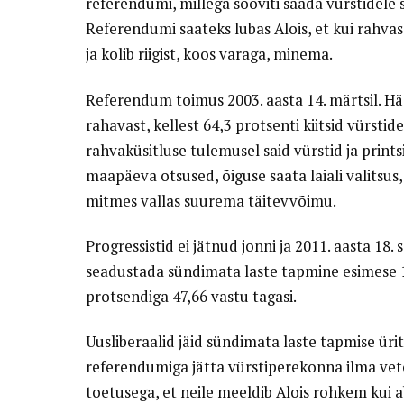
referendumi, millega sooviti saada vürstidel
Referendumi saateks lubas Alois, et kui rahvas
ja kolib riigist, koos varaga, minema.
Referendum toimus 2003. aasta 14. märtsil. Hää
rahavast, kellest 64,3 protsenti kiitsid vürst
rahvaküsitluse tulemusel said vürstid ja print
maapäeva otsused, õiguse saata laiali valitsus
mitmes vallas suurema täitevvõimu.
Progressistid ei jätnud jonni ja 2011. aasta 18
seadustada sündimata laste tapmine esimese 1
protsendiga 47,66 vastu tagasi.
Uusliberaalid jäid sündimata laste tapmise ürit
referendumiga jätta vürstiperekonna ilma vet
toetusega, et neile meeldib Alois rohkem kui a