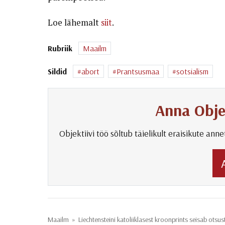
Loe lähemalt
siit
.
Rubriik
Maailm
Sildid
abort
Prantsusmaa
sotsialism
Anna Obje
Objektiivi töö sõltub täielikult eraisikute an
Maailm
»
Liechtensteini katoliiklasest kroonprints seisab otsu