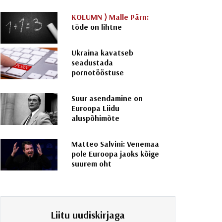
KOLUMN ⟩
Malle Pärn:
tõde on lihtne
Ukraina kavatseb
seadustada
pornotööstuse
Suur asendamine on
Euroopa Liidu
aluspõhimõte
Matteo Salvini: Venemaa
pole Euroopa jaoks kõige
suurem oht
Liitu uudiskirjaga