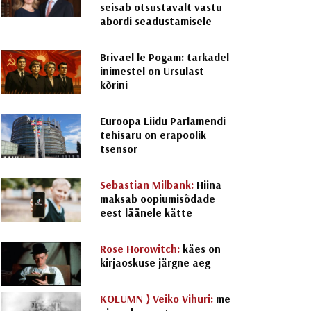
seisab otsustavalt vastu
abordi seadustamisele
Brivael le Pogam: tarkadel
inimestel on Ursulast
kõrini
Euroopa Liidu Parlamendi
tehisaru on erapoolik
tsensor
Sebastian Milbank:
Hiina
maksab oopiumisõdade
eest läänele kätte
Rose Horowitch:
käes on
kirjaoskuse järgne aeg
KOLUMN ⟩
Veiko Vihuri:
me