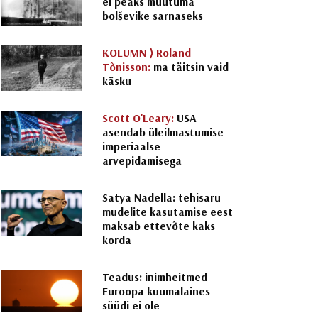
ei peaks muutuma
bolševike sarnaseks
KOLUMN ⟩
Roland
Tõnisson:
ma täitsin vaid
käsku
Scott O'Leary:
USA
asendab üleilmastumise
imperiaalse
arvepidamisega
Satya Nadella: tehisaru
mudelite kasutamise eest
maksab ettevõte kaks
korda
Teadus: inimheitmed
Euroopa kuumalaines
süüdi ei ole