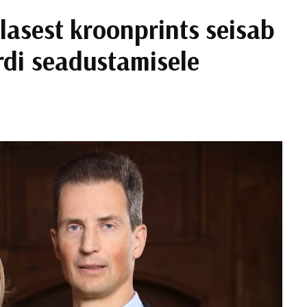
klasest kroonprints seisab
rdi seadustamisele