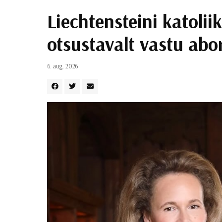
Liechtensteini katolii
otsustavalt vastu abo
6. aug. 2026