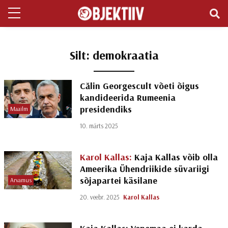
Silt:
demokraatia
Călin Georgescult võeti õigus
kandideerida Rumeenia
presidendiks
Maailm
10. märts 2025
Karol Kallas:
Kaja Kallas võib olla
Ameerika Ühendriikide süvariigi
sõjapartei käsilane
Arvamus
20. veebr. 2025
Karol Kallas