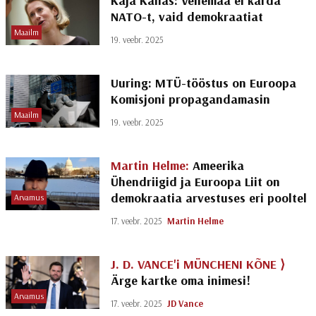
Kaja Kallas: Venemaa ei karda
NATO-t, vaid demokraatiat
Maailm
19. veebr. 2025
Uuring: MTÜ-tööstus on Euroopa
Komisjoni propagandamasin
Maailm
19. veebr. 2025
Martin Helme:
Ameerika
Ühendriigid ja Euroopa Liit on
demokraatia arvestuses eri pooltel
Arvamus
17. veebr. 2025
Martin Helme
J. D. VANCE'i MÜNCHENI KÕNE ⟩
Ärge kartke oma inimesi!
Arvamus
17. veebr. 2025
JD Vance