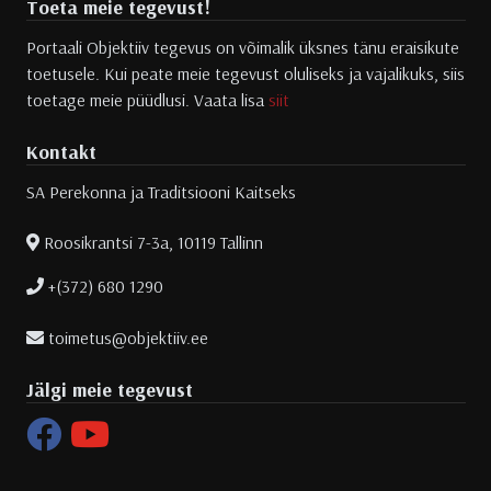
Toeta meie tegevust!
Portaali Objektiiv tegevus on võimalik üksnes tänu eraisikute
toetusele. Kui peate meie tegevust oluliseks ja vajalikuks, siis
toetage meie püüdlusi. Vaata lisa
siit
Kontakt
SA Perekonna ja Traditsiooni Kaitseks
Roosikrantsi 7-3a, 10119 Tallinn
+(372) 680 1290
toimetus@objektiiv.ee
Jälgi meie tegevust