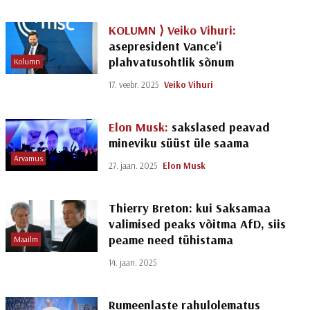
KOLUMN ⟩
Veiko Vihuri:
asepresident Vance'i
plahvatusohtlik sõnum
Kolumn
17. veebr. 2025
Veiko Vihuri
Elon Musk:
sakslased peavad
mineviku süüst üle saama
Arvamus
27. jaan. 2025
Elon Musk
Thierry Breton: kui Saksamaa
valimised peaks võitma AfD, siis
peame need tühistama
Maailm
14. jaan. 2025
Rumeenlaste rahulolematus