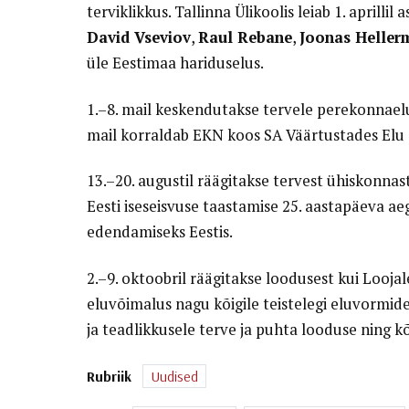
terviklikkus. Tallinna Ülikoolis leiab 1. aprill
David Vseviov
,
Raul Rebane
,
Joonas Heller
üle Eestimaa hariduselus.
1.–8. mail keskendutakse tervele perekonnaelu
mail korraldab EKN koos SA Väärtustades Elu
13.–20. augustil räägitakse tervest ühiskonnast
Eesti iseseisvuse taastamise 25. aastapäeva ae
edendamiseks Eestis.
2.–9. oktoobril räägitakse loodusest kui Looj
eluvõimalus nagu kõigile teistelegi eluvormid
ja teadlikkusele terve ja puhta looduse ning k
Rubriik
Uudised