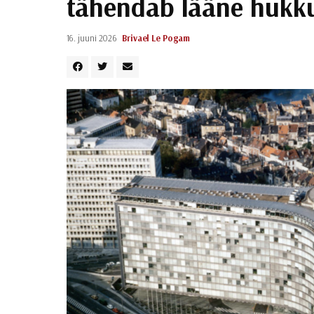
tähendab lääne hukk
16. juuni 2026
Brivael Le Pogam