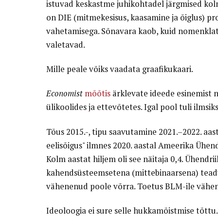
istuvad keskastme juhikohtadel järgmised kol
on DIE (mitmekesisus, kaasamine ja õiglus) p
vahetamisega. Sõnavara kaob, kuid nomenklatuu
valetavad.
Mille peale võiks vaadata graafikukaari.
Economist
mõõtis
ärklevate ideede esinemist n
ülikoolides ja ettevõtetes. Igal pool tuli ilmsi
Tõus 2015.-, tipu saavutamine 2021.–2022. aasta
eelisõigus" ilmnes 2020. aastal Ameerika Ühend
Kolm aastat hiljem oli see näitaja 0,4. Ühendri
kahendsüsteemsetena (mittebinaarsena) teadv
vähenenud poole võrra. Toetus BLM-ile vähen
Ideoloogia ei sure selle hukkamõistmise tõttu.