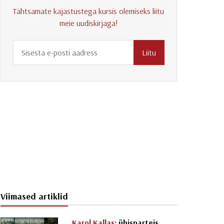
Tähtsamate kajastustega kursis olemiseks liitu
meie uudiskirjaga!
Liitu
Viimased artiklid
Karol Kallas:
ühisparteis