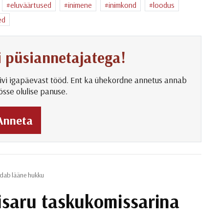
eluväärtused
inimene
inimkond
loodus
ed
vi püsiannetajatega!
ivi igapäevast tööd. Ent ka ühekordne annetus annab
össe olulise panuse.
Anneta
ndab lääne hukku
isaru taskukomissarina