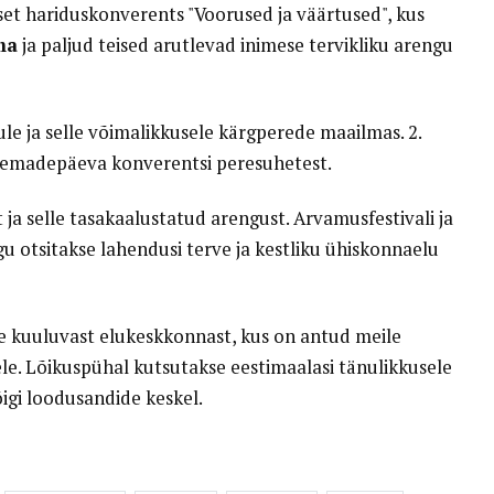
il aset hariduskonverents "Voorused ja väärtused", kus
ma
ja paljud teised arutlevad inimese tervikliku arengu
le ja selle võimalikkusele kärgperede maailmas. 2.
 emadepäeva konverentsi peresuhetest.
 ja selle tasakaalustatud arengust. Arvamusfestivali ja
gu otsitakse lahendusi terve ja kestliku ühiskonnaelu
ale kuuluvast elukeskkonnast, kus on antud meile
ele. Lõikuspühal kutsutakse eestimaalasi tänulikkusele
õigi loodusandide keskel.