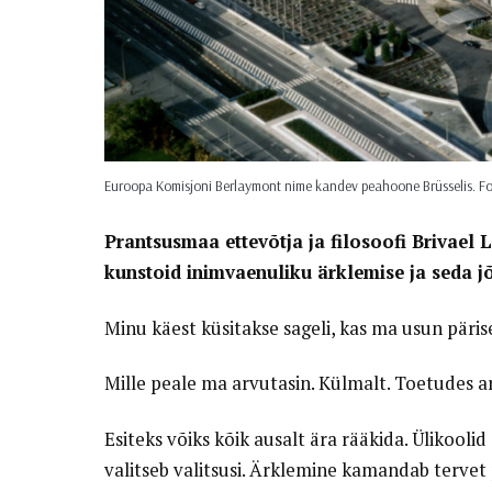
Euroopa Komisjoni Berlaymont nime kandev peahoone Brüsselis. Fo
Prantsusmaa ettevõtja ja filosoofi Brivael
kunstoid inimvaenuliku ärklemise ja seda j
Minu käest küsitakse sageli, kas ma usun pärise
Mille peale ma arvutasin. Külmalt. Toetudes a
Esiteks võiks kõik ausalt ära rääkida. Ülikooli
valitseb valitsusi. Ärklemine kamandab tervet