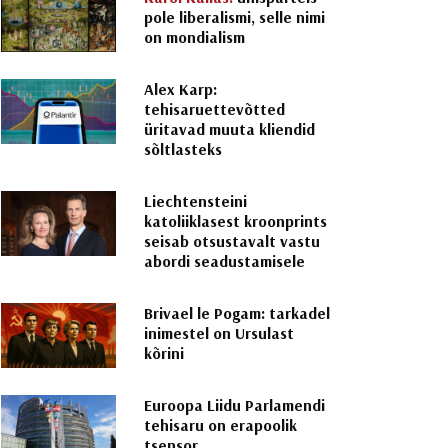
pole liberalismi, selle nimi
on mondialism
Alex Karp:
tehisaruettevõtted
üritavad muuta kliendid
sõltlasteks
Liechtensteini
katoliiklasest kroonprints
seisab otsustavalt vastu
abordi seadustamisele
Brivael le Pogam: tarkadel
inimestel on Ursulast
kõrini
Euroopa Liidu Parlamendi
tehisaru on erapoolik
tsensor