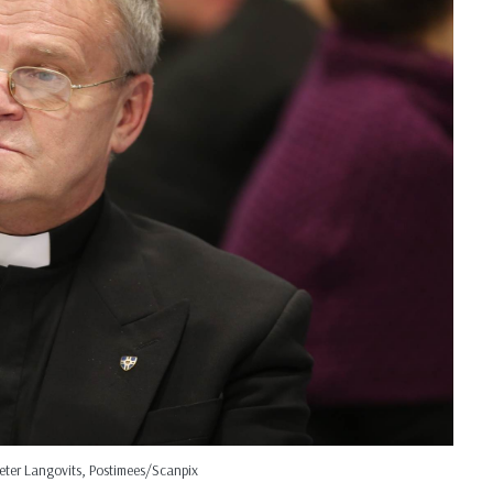
eeter Langovits, Postimees/Scanpix