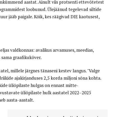
mkümmend aastat. Ainult viis protsenti ettevõtetest
rogrammidest loobunud. Ülejäänud tegelevad siltide
r jääb paigale. Kõik, kes räägivad DIE kaotusest,
eljas valdkonnas: avalikus arvamuses, meedias,
ks sama graafikukõver.
tel, millele järgnes tänaseni kestev langus. "Valge
riikide ajakirjanduses 2,5 korda miljoni sõna kohta.
ikide üliõpilaste hulgas on ennast mitte-
ustavate üliõpilaste hulk aastatel 2022–2025
eb aasta-aastalt.