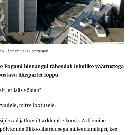
to: Bâtiment de la Commission
 Le Pogami hinnangul tähendab inimlike väärtustega
õustava ühispartei lõppu.
lt, et lääs võidab?
rvudele, mitte lootusele.
d siplevad jätkuvalt ärklemise küüsis. Ärklemine
 põlvkonda ülikooliharidusega milleeniumilapsi, kes