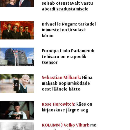
seisab otsustavalt vastu
abordi seadustamisele
Brivael le Pogam: tarkadel
inimestel on Ursulast
kõrini
Euroopa Liidu Parlamendi
tehisaru on erapoolik
tsensor
Sebastian Milbank:
Hiina
maksab oopiumisõdade
eest läänele kätte
Rose Horowitch:
käes on
kirjaoskuse järgne aeg
KOLUMN ⟩
Veiko Vihuri:
me