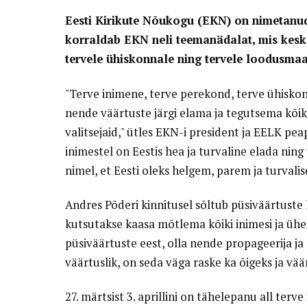
Eesti Kirikute Nõukogu (EKN) on nimetanud 
korraldab EKN neli teemanädalat, mis keske
tervele ühiskonnale ning tervele loodusmaa
"Terve inimene, terve perekond, terve ühiskon
nende väärtuste järgi elama ja tegutsema kõik
valitsejaid," ütles EKN-i president ja EELK pe
inimestel on Eestis hea ja turvaline elada ning
nimel, et Eesti oleks helgem, parem ja turvalis
Andres Põderi kinnitusel sõltub püsiväärtuste
kutsutakse kaasa mõtlema kõiki inimesi ja ühen
püsiväärtuste eest, olla nende propageerija ja a
väärtuslik, on seda väga raske ka õigeks ja vää
27. märtsist 3. aprillini on tähelepanu all terv