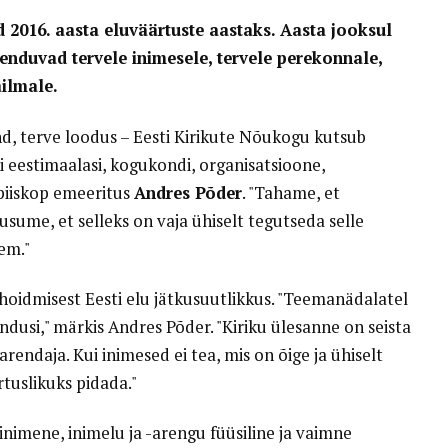
2016. aasta eluväärtuste aastaks. Aasta jooksul
nduvad tervele inimesele, tervele perekonnale,
ilmale.
d, terve loodus – Eesti Kirikute Nõukogu kutsub
i eestimaalasi, kogukondi, organisatsioone,
apiiskop emeeritus
Andres Põder
. "Tahame, et
 usume, et selleks on vaja ühiselt tegutseda selle
em."
 hoidmisest Eesti elu jätkusuutlikkus. "Teemanädalatel
dusi," märkis Andres Põder. "Kiriku ülesanne on seista
rendaja. Kui inimesed ei tea, mis on õige ja ühiselt
rtuslikuks pidada."
e inimene, inimelu ja -arengu füüsiline ja vaimne