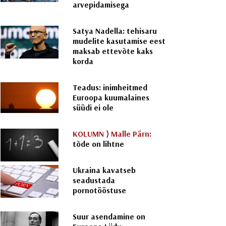
arvepidamisega
Satya Nadella: tehisaru
mudelite kasutamise eest
maksab ettevõte kaks
korda
Teadus: inimheitmed
Euroopa kuumalaines
süüdi ei ole
KOLUMN ⟩
Malle Pärn:
tõde on lihtne
Ukraina kavatseb
seadustada
pornotööstuse
Suur asendamine on