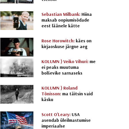
Sebastian Milbank:
Hiina
maksab oopiumisõdade
eest läänele kätte
Rose Horowitch:
käes on
kirjaoskuse järgne aeg
KOLUMN ⟩
Veiko Vihuri:
me
ei peaks muutuma
bolševike sarnaseks
KOLUMN ⟩
Roland
Tõnisson:
ma täitsin vaid
käsku
Scott O'Leary:
USA
asendab üleilmastumise
imperiaalse