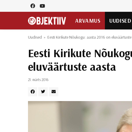
ARVAMUS
UUDISED
Uudised
»
Eesti Kirikute Nõukogu: aasta 2016 on eluväärtuste
Eesti Kirikute Nõukog
eluväärtuste aasta
21. märts 2016