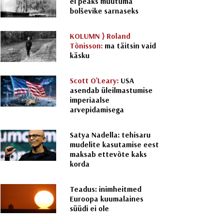
ei peaks muutuma
bolševike sarnaseks
KOLUMN ⟩
Roland
Tõnisson:
ma täitsin vaid
käsku
Scott O'Leary:
USA
asendab üleilmastumise
imperiaalse
arvepidamisega
Satya Nadella: tehisaru
mudelite kasutamise eest
maksab ettevõte kaks
korda
Teadus: inimheitmed
Euroopa kuumalaines
süüdi ei ole