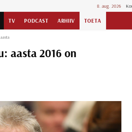
8. aug. 2026
Ko
TV
PODCAST
ARHIIV
TOETA
 aasta
u: aasta 2016 on