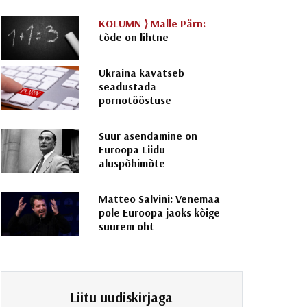
KOLUMN ⟩
Malle Pärn:
tõde on lihtne
Ukraina kavatseb
seadustada
pornotööstuse
Suur asendamine on
Euroopa Liidu
aluspõhimõte
Matteo Salvini: Venemaa
pole Euroopa jaoks kõige
suurem oht
Liitu uudiskirjaga