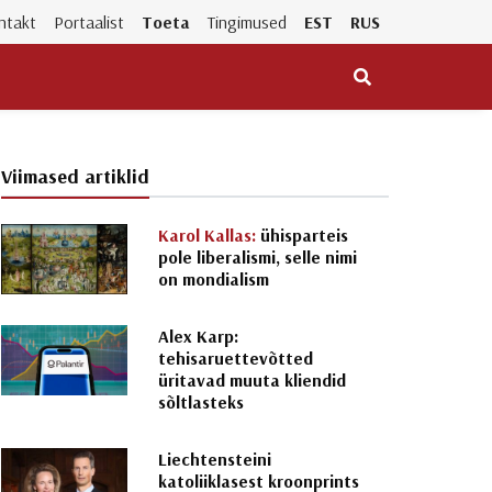
ntakt
Portaalist
Toeta
Tingimused
EST
RUS
Viimased artiklid
Karol Kallas:
ühisparteis
pole liberalismi, selle nimi
on mondialism
Alex Karp:
tehisaruettevõtted
üritavad muuta kliendid
sõltlasteks
Liechtensteini
katoliiklasest kroonprints