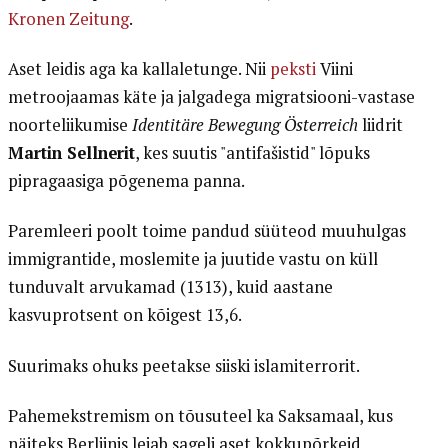
Kronen Zeitung
.
Aset leidis aga ka kallaletunge. Nii
peksti
Viini
metroojaamas käte ja jalgadega migratsiooni-vastase
noorteliikumise
Identitäre Bewegung Österreich
liidrit
Martin Sellnerit
, kes suutis "antifašistid" lõpuks
pipragaasiga põgenema panna.
Paremleeri poolt toime pandud süüteod muuhulgas
immigrantide, moslemite ja juutide vastu on küll
tunduvalt arvukamad (1313), kuid aastane
kasvuprotsent on kõigest 13,6.
Suurimaks ohuks peetakse siiski islamiterrorit.
Pahemekstremism on tõusuteel ka Saksamaal, kus
näiteks Berliinis leiab sageli aset kokkupõrkeid