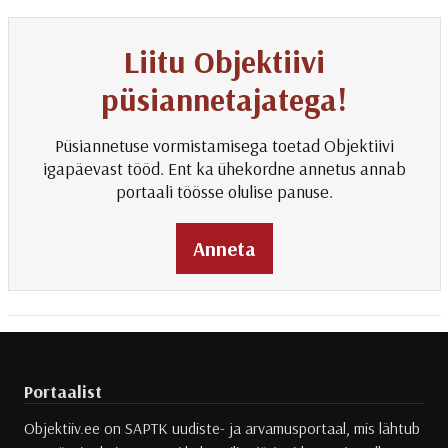
Liitu Objektiivi
püsiannetajatega!
Püsiannetuse vormistamisega toetad Objektiivi
igapäevast tööd. Ent ka ühekordne annetus annab
portaali töösse olulise panuse.
Anneta
Portaalist
Objektiiv.ee on SAPTK uudiste- ja arvamusportaal, mis lähtub