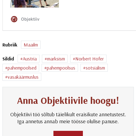
Rubriik
Maailm
Sildid
Austria
marksism
Norbert Hofer
pahempoolsed
pahempoolsus
sotsialism
vasakäärmuslus
Anna Objektiivile hoogu!
Objektiivi töö sõltub täielikult eraisikute annetustest.
Iga annetus annab meie töösse olulise panuse.