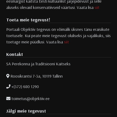
eesmärgist kaitsta Eesti kultuurilist järjepidevust ja selle
aluseks olevaid konservatiivseid väärtusi. Vaata lisa
siit
Toeta meie tegevust!
Portaali Objektiiv tegevus on võimalik üksnes tänu eraisikute
toetusele. Kui peate meie tegevust oluliseks ja vajalikuks, siis
toetage meie püüdlusi. Vaata lisa
siit
Kontakt
SA Perekonna ja Traditsiooni Kaitseks
Roosikrantsi 7-3a, 10119 Tallinn
+(372) 680 1290
toimetus@objektiiv.ee
Jälgi meie tegevust