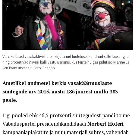
Värviküllased vasakaktivistid on kirjutanud luuletuse, kandnud selle loosungile
ning protestivad niiviisi balli vastu Berliinis, kus teiste hulgas pidutseb Marine Le
Pen Prantsusmaalt. Foto: Scanpix
Ametlikel andmetel kerkis vasakäärmuslaste
süütegude arv 2015. aasta 186 juurest mullu 383
peale.
Ligi pooled ehk 46,5 protsenti süütegudest pandi toime
Vabaduspartei presidendikandidaadi
Norbert Hoferi
kampaaniaplakatite ja muu materjali suhtes, vahendab