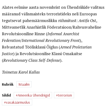
Alates eelmise aasta novembrist on Ühendriikide valitsus
määranud välismaisteks terroristideks neli Euroopas
tegutsevat pahemäärmuslikku rühmitust:
Antifa Ost
,
Mitteametlik Anarhistlik Föderatsioon/Rahvusvaheline
Revolutsiooniline Rinne (
Informal Anarchist
Federation/International Revolutionary Front
),
Relvastatud Töölisklassi Õiglus (
Armed Proletarian
Justice
) ja Revolutsioonilise Klassi Omakaitse
(
Revolutionary Class Self-Defense
).
Toimetas Karol Kallas
Rubriik
Maailm
Sildid
Ameerika Ühendriigid
terrorism
vasakäärmuslus