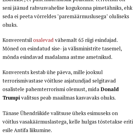
seni jäänud rahvusvahelise kogukonna pimetähniks, ehk
seda ei peeta võrreldes "paremäärmuslusega" oluliseks
ohuks.
Konverentsil
osalevad
vähemalt 65 riigi esindajad.
Mõned on esindatud sise- ja välisministrite tasemel,
mõnda esindavad madalama astme ametnikud.
Konverents kestab ühe päeva, mille jooksul
terrorismivastase võitluse asjatundjad selgitavad
osalistele pahemterrorismi olemust, mida
Donald
Trumpi
valitsus peab maailmas kasvavaks ohuks.
Tänase Ühendriikide valitsuse üheks esimuseks on
võitlus vasakäärmuslastega, kelle hulgas tõstetakse eriti
esile Antifa liikumine.