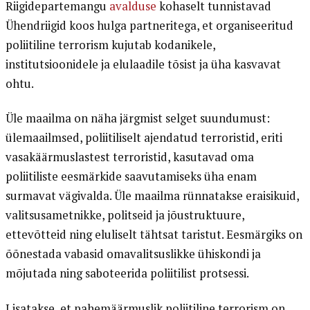
Riigidepartemangu
avalduse
kohaselt tunnistavad
Ühendriigid koos hulga partneritega, et organiseeritud
poliitiline terrorism kujutab kodanikele,
institutsioonidele ja elulaadile tõsist ja üha kasvavat
ohtu.
Üle maailma on näha järgmist selget suundumust:
ülemaailmsed, poliitiliselt ajendatud terroristid, eriti
vasakäärmuslastest terroristid, kasutavad oma
poliitiliste eesmärkide saavutamiseks üha enam
surmavat vägivalda. Üle maailma rünnatakse eraisikuid,
valitsusametnikke, politseid ja jõustruktuure,
ettevõtteid ning eluliselt tähtsat taristut. Eesmärgiks on
õõnestada vabasid omavalitsuslikke ühiskondi ja
mõjutada ning saboteerida poliitilist protsessi.
Lisatakse, et pahemäärmuslik poliitiline terrorism on