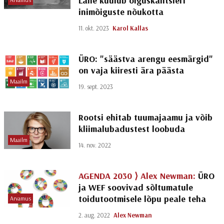
Lahe kuulub õiguskantsleri
inimõiguste nõukotta
11. okt. 2023
Karol Kallas
ÜRO: "säästva arengu eesmärgid"
on vaja kiiresti ära päästa
Maailm
19. sept. 2023
Rootsi ehitab tuumajaamu ja võib
kliimalubadustest loobuda
Maailm
14. nov. 2022
AGENDA 2030 ⟩
Alex Newman:
ÜRO
ja WEF soovivad sõltumatule
toidutootmisele lõpu peale teha
Arvamus
2. aug. 2022
Alex Newman