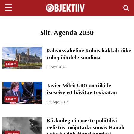
Silt:
Agenda 2030
Rahvusvaheline Kohus hakkab riike
rohepöördele sundima
Maailm
2. dets. 2024
Javier Milei: ÜRO on riikide
iseseisvust hävitav Leviaatan
Maailm
30. sept. 2024
Käskudega inimeste poliitilisi
eelistusi mõjutada sooviv Hanah
Arvamus