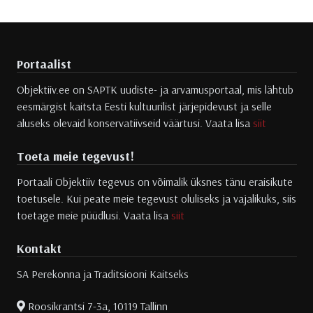
Portaalist
Objektiiv.ee on SAPTK uudiste- ja arvamusportaal, mis lähtub
eesmärgist kaitsta Eesti kultuurilist järjepidevust ja selle
aluseks olevaid konservatiivseid väärtusi. Vaata lisa
siit
Toeta meie tegevust!
Portaali Objektiiv tegevus on võimalik üksnes tänu eraisikute
toetusele. Kui peate meie tegevust oluliseks ja vajalikuks, siis
toetage meie püüdlusi. Vaata lisa
siit
Kontakt
SA Perekonna ja Traditsiooni Kaitseks
Roosikrantsi 7-3a, 10119 Tallinn