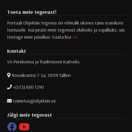
Toeta meie tegevust!
Portaali Objektiiv tegevus on võimalik üksnes tänu eraisikute
toetusele. Kui peate meie tegevust oluliseks ja vajalikuks, siis
toetage meie püüdlusi. Vaata lisa
siit
Kontakt
SA Perekonna ja Traditsiooni Kaitseks
Roosikrantsi 7-3a, 10119 Tallinn
+(372) 680 1290
toimetus@objektiiv.ee
Jälgi meie tegevust