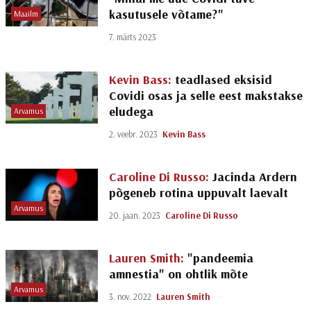
kasutusele võtame?"
Maailm
7. märts 2023
Kevin Bass:
teadlased eksisid
Covidi osas ja selle eest makstakse
eludega
Arvamus
2. veebr. 2023
Kevin Bass
Caroline Di Russo:
Jacinda Ardern
põgeneb rotina uppuvalt laevalt
Arvamus
20. jaan. 2023
Caroline Di Russo
Lauren Smith:
"pandeemia
amnestia" on ohtlik mõte
Arvamus
3. nov. 2022
Lauren Smith