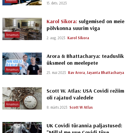
15. dets. 2023
Karol Sikora:
sulgemised on meie
põlvkonna suurim viga
Arvamus
2. aug. 2023
Karol Sikora
Arora & Bhattacharya: teaduslik
üksmeel on meelepete
Arvamus
25. mai 2023
Rav Arora
,
Jayanta Bhattacharya
Scott W. Atlas: USA Covidi režiim
oli rajatud valedele
Arvamus
8. märts 2023
Scott W Atlas
UK Covidi türannia paljastused:
"Millal me uue Covidi tüve