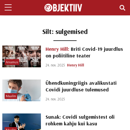
Silt:
sulgemised
Henry Hill:
Briti Covid-19 juurdlus
on poliitiline teater
Arvamus
24. nov. 2025
Henry Hill
Ühendkuningriigis avalikustati
Covidi juurdluse tulemused
Maailm
24. nov. 2025
Sunak: Covidi sulgemistest oli
rohkem kahju kui kasu
Maailm