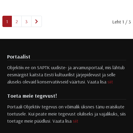
Järgmine
1
2
3
Leht 1 / 3
Portaalist
Objektiiv.ee on SAPTK uudiste- ja arvamusportaal, mis lähtub
eesmärgist kaitsta Eesti kultuurilist järjepidevust ja selle
aluseks olevaid konservatiivseid väärtusi. Vaata lisa
siit
Toeta meie tegevust!
Portaali Objektiiv tegevus on võimalik üksnes tänu eraisikute
toetusele. Kui peate meie tegevust oluliseks ja vajalikuks, siis
toetage meie püüdlusi. Vaata lisa
siit