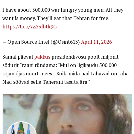
I have about 500,000 war hungry young men. All they
want is money. They'll eat that Tehran for free.
https://t.co/7Z53fbtk9G
— Open Source Intel (@Osint613)
April 11, 2026
Samal päeval
pakkus
presidendivõsu poolt miljonit
sõdurit Iraani ründama: "Mul on ligikaudu 500 000
sõjanäljas noort meest. Kõik, mida nad tahavad on raha.
Nad söövad selle Teherani tasuta ära."