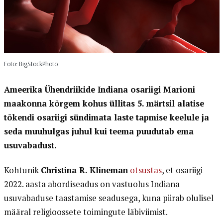
Foto: BigStockPhoto
Ameerika Ühendriikide Indiana osariigi Marioni
maakonna kõrgem kohus üllitas 5. märtsil alatise
tõkendi osariigi sündimata laste tapmise keelule ja
seda muuhulgas juhul kui teema puudutab ema
usuvabadust.
Kohtunik
Christina R. Klineman
otsustas
, et osariigi
2022. aasta abordiseadus on vastuolus Indiana
usuvabaduse taastamise seadusega, kuna piirab olulisel
määral religioossete toimingute läbiviimist.