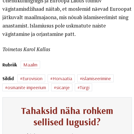
Ühendkuningriigis ja Euroopa Liidus toimuv
vägistamisdžihaad näitab, et moslemid näevad Euroopat
jätkuvalt maailmajaona, mis nõuab islamiseerimist ning
anastamist. Islamiusus pole uskmatute naiste
vägistamine ja orjastamine patt.
Toimetas Karol Kallas
Rubriik
Maailm
Sildid
Eurovision
Horvaatia
islamiseerimine
osmanite impeerium
sicanje
Türgi
Tahaksid näha rohkem
sellised lugusid?