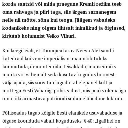
korda saatsid või mida praegune Kremli režiim teeb
oma rahvaga ja piiri taga, siis ärgem sarnanegem
neile nii mõtte, sõna kui teoga. Jäägem vabadeks
kodanikeks ning olgem lihtsalt inimlikud ja õiglased,
kirjutab kolumnist Veiko Vihuri.
Kui keegi leiab, et Toompeal asuv Neeva Aleksandri
katedraal kui vene imperialismi maamärk tuleks
lammutada, demonteerida, teisaldada, muuseumiks
muuta või vähemalt seda kasutav kogudus hoonest
välja ajada, siis soovitan lugeda tähelepanelikult ja
mõttega Eesti Vabariigi põhiseadust, mis peaks olema iga
oma riiki armastava patrioodi südamelähedane lektüür.
Põhiseadus tagab kõigile Eesti elanikele usuvabaduse ja
õiguse koonduda vabalt koguduseks. § 40: „Igaühel on