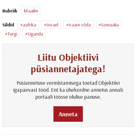
Rubriik
Maailm
Sildid
aafrika
Iisrael
Iraani sõda
Somaalia
Türgi
Uganda
Liitu Objektiivi
püsiannetajatega!
Püsiannetuse vormistamisega toetad Objektiivi
igapäevast tööd. Ent ka ühekordne annetus annab
portaali töösse olulise panuse.
Anneta