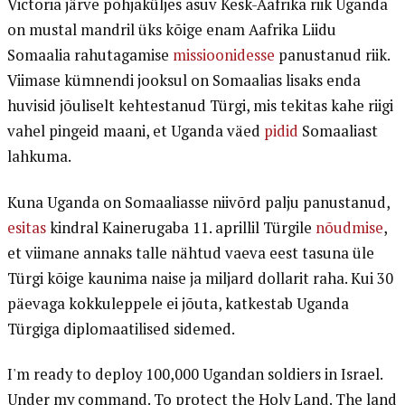
Victoria järve põhjaküljes asuv Kesk-Aafrika riik Uganda
on mustal mandril üks kõige enam Aafrika Liidu
Somaalia rahutagamise
missioonidesse
panustanud riik.
Viimase kümnendi jooksul on Somaalias lisaks enda
huvisid jõuliselt kehtestanud Türgi, mis tekitas kahe riigi
vahel pingeid maani, et Uganda väed
pidid
Somaaliast
lahkuma.
Kuna Uganda on Somaaliasse niivõrd palju panustanud,
esitas
kindral Kainerugaba 11. aprillil Türgile
nõudmise
,
et viimane annaks talle nähtud vaeva eest tasuna üle
Türgi kõige kaunima naise ja miljard dollarit raha. Kui 30
päevaga kokkuleppele ei jõuta, katkestab Uganda
Türgiga diplomaatilised sidemed.
I'm ready to deploy 100,000 Ugandan soldiers in Israel.
Under my command. To protect the Holy Land. The land