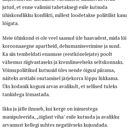
jutud, et enne valimisi tahetaksegi esile kutsuda
ühiskondlikku konflikti, millest loodetakse poliitilist kasu
lõigata.
Meie ühiskond ei ole veel saanud üle haavadest, mida lõi
koroonaaegne apartheid, dehumaniseerimine ja sund.
Ka siis tembeldati enamuse (eestkõnelejate) poolt
vähemus riigivastaseks ja kremlimeelseks seltskonnaks.
Võimupoliitikud kutsusid üles nende õigusi piirama,
näiteks arstiabi osutamisel järjekorra lõppu lükkama.
Üks kodanik koguni arvas avalikult, et sellised tuleks
tankidega lömastada.
Ikka ja jälle ilmneb, kui kerge on inimestega
manipuleerida, „õiglast viha" esile kutsuda ja avalikku
arvamust kellegi suhtes negatiivseks kujundada.