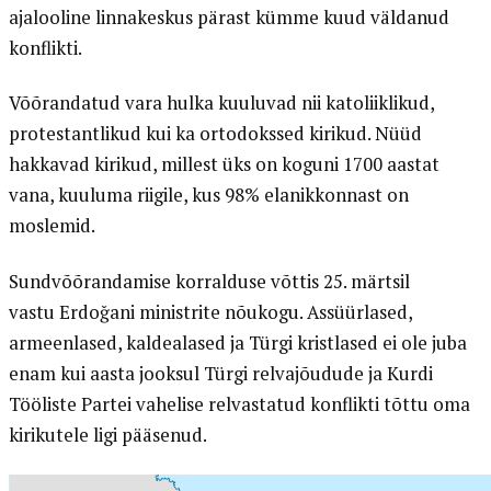
ajalooline linnakeskus pärast kümme kuud väldanud
konflikti.
Võõrandatud vara hulka kuuluvad nii katoliiklikud,
protestantlikud kui ka ortodokssed kirikud. Nüüd
hakkavad kirikud, millest üks on koguni 1700 aastat
vana, kuuluma riigile, kus 98% elanikkonnast on
moslemid.
Sundvõõrandamise korralduse võttis 25. märtsil
vastu Erdoğani ministrite nõukogu. Assüürlased,
armeenlased, kaldealased ja Türgi kristlased ei ole juba
enam kui aasta jooksul Türgi relvajõudude ja Kurdi
Tööliste Partei vahelise relvastatud konflikti tõttu oma
kirikutele ligi pääsenud.