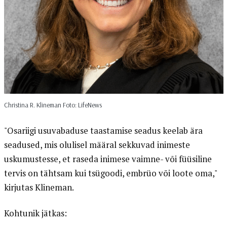
Christina R. Klineman Foto: LifeNews
"Osariigi usuvabaduse taastamise seadus keelab ära
seadused, mis olulisel määral sekkuvad inimeste
uskumustesse, et raseda inimese vaimne- või füüsiline
tervis on tähtsam kui tsügoodi, embrüo või loote oma,"
kirjutas Klineman.
Kohtunik jätkas: