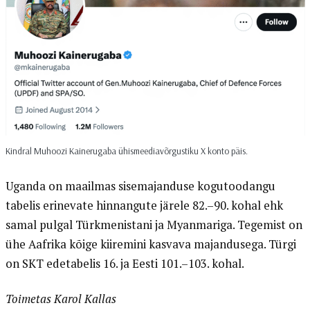
Kindral Muhoozi Kainerugaba ühismeediavõrgustiku X konto päis.
Uganda on maailmas sisemajanduse kogutoodangu
tabelis erinevate hinnangute järele 82.–90. kohal ehk
samal pulgal Türkmenistani ja Myanmariga. Tegemist on
ühe Aafrika kõige kiiremini kasvava majandusega. Türgi
on SKT edetabelis 16. ja Eesti 101.–103. kohal.
Toimetas Karol Kallas