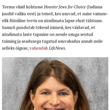
Teema viisid kohtusse
Hoosier Jews for Choice
(Indiana
juudid valiku eest) ja teised, kes usuvad, et naise vaimne-
elik füüsiline tervis on sündimata lapse elust tähtsam.
Samuti puudutab tõkend inimesi, kes väidavad, et
sündimata laste tapmine on nende usuga seotud
toiming ja seadusega tagatud usuvabadus annab neile
selleks õiguse,
vahendab
LifeNews
.