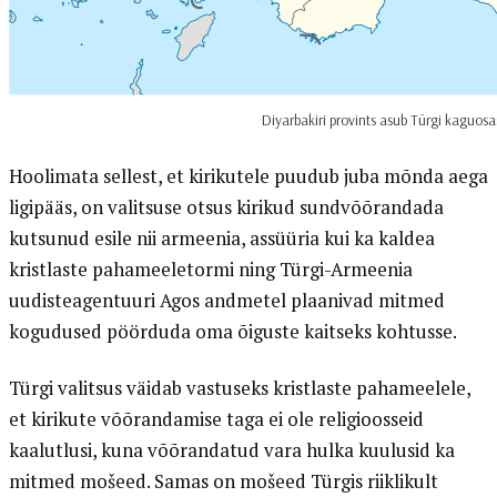
Diyarbakiri provints asub Türgi kaguosa
Hoolimata sellest, et kirikutele puudub juba mõnda aega
ligipääs, on valitsuse otsus kirikud sundvõõrandada
kutsunud esile nii armeenia, assüüria kui ka kaldea
kristlaste pahameeletormi ning Türgi-Armeenia
uudisteagentuuri Agos andmetel plaanivad mitmed
kogudused pöörduda oma õiguste kaitseks kohtusse.
Türgi valitsus väidab vastuseks kristlaste pahameelele,
et kirikute võõrandamise taga ei ole religioosseid
kaalutlusi, kuna võõrandatud vara hulka kuulusid ka
mitmed mošeed. Samas on mošeed Türgis riiklikult