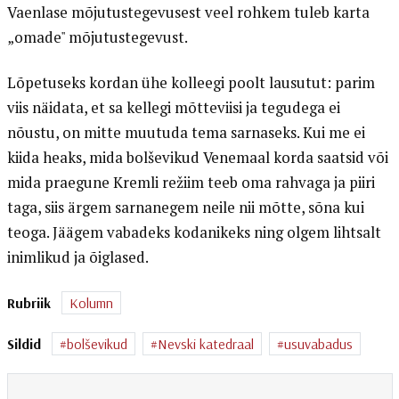
Vaenlase mõjutustegevusest veel rohkem tuleb karta
„omade" mõjutustegevust.
Lõpetuseks kordan ühe kolleegi poolt lausutut: parim
viis näidata, et sa kellegi mõtteviisi ja tegudega ei
nõustu, on mitte muutuda tema sarnaseks. Kui me ei
kiida heaks, mida bolševikud Venemaal korda saatsid või
mida praegune Kremli režiim teeb oma rahvaga ja piiri
taga, siis ärgem sarnanegem neile nii mõtte, sõna kui
teoga. Jäägem vabadeks kodanikeks ning olgem lihtsalt
inimlikud ja õiglased.
Rubriik
Kolumn
Sildid
bolševikud
Nevski katedraal
usuvabadus