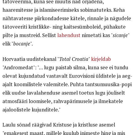
tätoveerima, kuna see muutis nad orjadena,
haaremitesse ja islamiseerimiseks sobimatuteks. Keha
nähtavatesse piirkondadesse kätele, rinnale ja nägudele
tätoveeriti kristlikke- ning kaitsesümboleid, pühakute
pilte ja mustreid. Sellist
lahendust
nimetati kas "
sicanje
"
elik "
bocanje
".
Horvaatia uudistekanal "
Total Croatia
"
kirjeldab
"Andromedat": "… lugu paistab silma, kuna see ei tundu
olevat kujundatud vastavalt Eurovisioni üldistele ja aeg-
ajalt koomilistele valemitele. Puhta tantsumuusika-popi
elik uudse lavalahenduse asemel toetus lugu jõuliselt
atmosfääri loomisele, rahvapärimusele ja ilmekatele
ajaloolistele kujunditele."
Laulu sõnad räägivad Kristuse ja kristluse asemel
"emakesest maast, millele kuulub inimeste hing ja mis