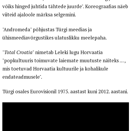
võiks hinged juhtida tähtede juurde". Koreograafias näeb
viiteid ajaloole märksa selgemini.
"Andromeda" põhjustas Türgi meedias ja
ühismeediavõrgustikes ulatuslikku meelepaha.
"
Total Croatia
" nimetab Leleki lugu Horvaatia
"popkultuuris toimuvate laiemate muutuste näiteks … ,
mis toetuvad Horvaatia kultuurile ja kohalikule
endateadmusele".
Türgi osales Eurovisionil 1975. aastast kuni 2012. aastani.