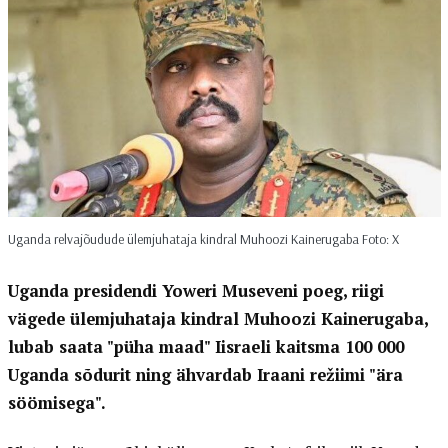
Uganda relvajõudude ülemjuhataja kindral Muhoozi Kainerugaba Foto: X
Uganda presidendi Yoweri Museveni poeg, riigi
vägede ülemjuhataja kindral Muhoozi Kainerugaba,
lubab saata "püha maad" Iisraeli kaitsma 100 000
Uganda sõdurit ning ähvardab Iraani režiimi "ära
söömisega".