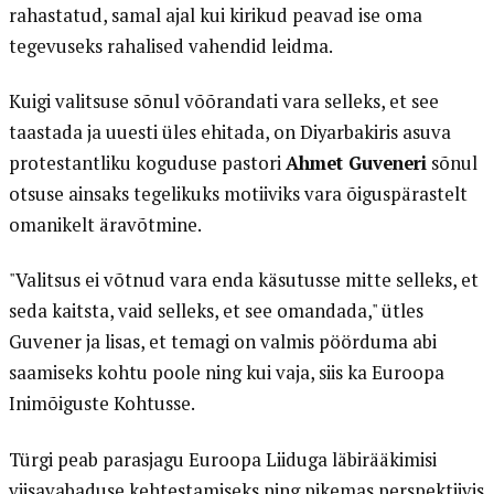
rahastatud, samal ajal kui kirikud peavad ise oma
tegevuseks rahalised vahendid leidma.
Kuigi valitsuse sõnul võõrandati vara selleks, et see
taastada ja uuesti üles ehitada, on Diyarbakiris asuva
protestantliku koguduse pastori
Ahmet Guveneri
sõnul
otsuse ainsaks tegelikuks motiiviks vara õiguspärastelt
omanikelt äravõtmine.
"Valitsus ei võtnud vara enda käsutusse mitte selleks, et
seda kaitsta, vaid selleks, et see omandada," ütles
Guvener ja lisas, et temagi on valmis pöörduma abi
saamiseks kohtu poole ning kui vaja, siis ka Euroopa
Inimõiguste Kohtusse.
Türgi peab parasjagu Euroopa Liiduga läbirääkimisi
viisavabaduse kehtestamiseks ning pikemas perspektiivis