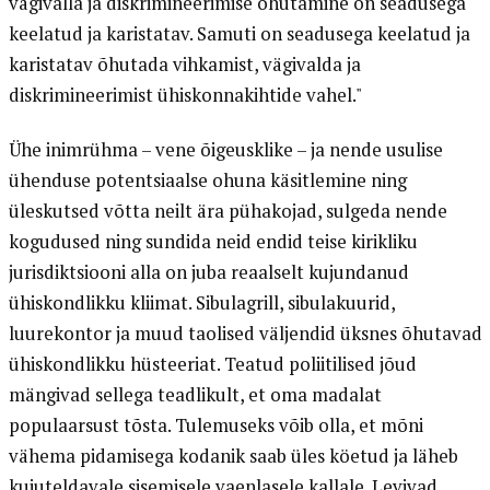
vägivalla ja diskrimineerimise õhutamine on seadusega
keelatud ja karistatav. Samuti on seadusega keelatud ja
karistatav õhutada vihkamist, vägivalda ja
diskrimineerimist ühiskonnakihtide vahel."
Ühe inimrühma – vene õigeusklike – ja nende usulise
ühenduse potentsiaalse ohuna käsitlemine ning
üleskutsed võtta neilt ära pühakojad, sulgeda nende
kogudused ning sundida neid endid teise kirikliku
jurisdiktsiooni alla on juba reaalselt kujundanud
ühiskondlikku kliimat. Sibulagrill, sibulakuurid,
luurekontor ja muud taolised väljendid üksnes õhutavad
ühiskondlikku hüsteeriat. Teatud poliitilised jõud
mängivad sellega teadlikult, et oma madalat
populaarsust tõsta. Tulemuseks võib olla, et mõni
vähema pidamisega kodanik saab üles köetud ja läheb
kujuteldavale sisemisele vaenlasele kallale. Levivad