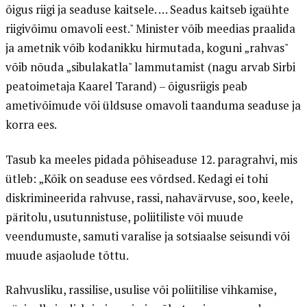
õigus riigi ja seaduse kaitsele. … Seadus kaitseb igaühte
riigivõimu omavoli eest." Minister võib meedias praalida
ja ametnik võib kodanikku hirmutada, koguni „rahvas"
võib nõuda „sibulakatla" lammutamist (nagu arvab Sirbi
peatoimetaja Kaarel Tarand) – õigusriigis peab
ametivõimude või üldsuse omavoli taanduma seaduse ja
korra ees.
Tasub ka meeles pidada põhiseaduse 12. paragrahvi, mis
ütleb: „Kõik on seaduse ees võrdsed. Kedagi ei tohi
diskrimineerida rahvuse, rassi, nahavärvuse, soo, keele,
päritolu, usutunnistuse, poliitiliste või muude
veendumuste, samuti varalise ja sotsiaalse seisundi või
muude asjaolude tõttu.
Rahvusliku, rassilise, usulise või poliitilise vihkamise,