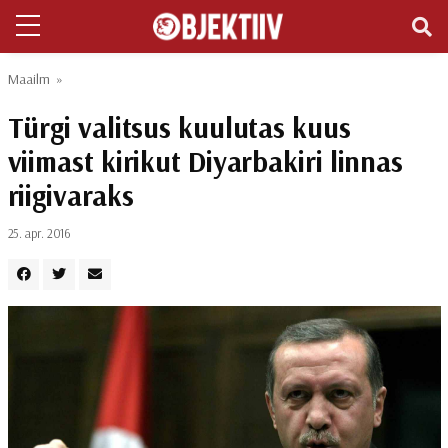
Maailm
»
Türgi valitsus kuulutas kuus
viimast kirikut Diyarbakiri linnas
riigivaraks
25. apr. 2016