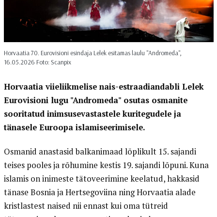
Horvaatia 70. Eurovisioni esindaja Lelek esitamas laulu "Andromeda",
16.05.2026 Foto: Scanpix
Horvaatia viieliikmelise nais-estraadiandabli Lelek
Eurovisioni lugu "Andromeda" osutas osmanite
sooritatud inimsusevastastele kuritegudele ja
tänasele Euroopa islamiseerimisele.
Osmanid anastasid balkanimaad lõplikult 15. sajandi
teises pooles ja rõhumine kestis 19. sajandi lõpuni. Kuna
islamis on inimeste tätoveerimine keelatud, hakkasid
tänase Bosnia ja Hertsegoviina ning Horvaatia alade
kristlastest naised nii ennast kui oma tütreid