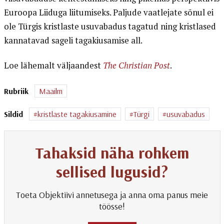
Euroopa Liiduga liitumiseks. Paljude vaatlejate sõnul ei
ole Türgis kristlaste usuvabadus tagatud ning kristlased
kannatavad sageli tagakiusamise all.
Loe lähemalt väljaandest
The Christian Post
.
Rubriik
Maailm
Sildid
kristlaste tagakiusamine
Türgi
usuvabadus
Tahaksid näha rohkem
sellised lugusid?
Toeta Objektiivi annetusega ja anna oma panus meie
töösse!