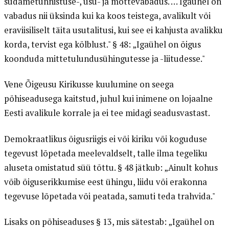
südametunnistuse-, usu- ja mõttevabadus. … Igaühel on
vabadus nii üksinda kui ka koos teistega, avalikult või
eraviisiliselt täita usutalitusi, kui see ei kahjusta avalikku
korda, tervist ega kõlblust." § 48: „Igaühel on õigus
koonduda mittetulundusühingutesse ja -liitudesse."
Vene Õigeusu Kirikusse kuulumine on seega
põhiseadusega kaitstud, juhul kui inimene on lojaalne
Eesti avalikule korrale ja ei tee midagi seadusvastast.
Demokraatlikus õigusriigis ei või kiriku või koguduse
tegevust lõpetada meelevaldselt, talle ilma tegeliku
aluseta omistatud süü tõttu. § 48 jätkub: „Ainult kohus
võib õiguserikkumise eest ühingu, liidu või erakonna
tegevuse lõpetada või peatada, samuti teda trahvida."
Lisaks on põhiseaduses § 13, mis sätestab: „Igaühel on