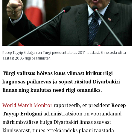
Recep Tayyip Erdoğan on Türgi president alates 2014. aastast. Enne seda oli ta
aastast 2003 riigi peaminister.
Türgi valitsus hõivas kuus viimast kirikut riigi
kaguosas paiknevas ja sõjast räsitud Diyarbakiri
linnas ning kuulutas need riigi omandiks.
World Watch Monitor
raporteerib, et president
Recep
Tayyip Erdoğani
administratsioon on võõrandanud
märkimisväärse hulga Diyarbakiri linnas asuvast
kinnisvarast, tuues ettekäändeks plaani taastada