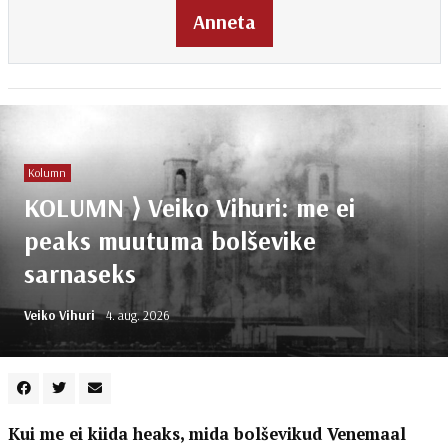
Anneta
Kolumn
KOLUMN ⟩ Veiko Vihuri: me ei
peaks muutuma bolševike
sarnaseks
Veiko Vihuri
4. aug. 2026
Kui me ei kiida heaks, mida bolševikud Venemaal