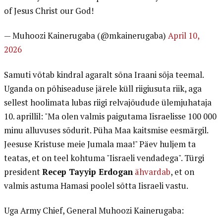
of Jesus Christ our God!
— Muhoozi Kainerugaba (@mkainerugaba)
April 10,
2026
Samuti võtab kindral agaralt sõna Iraani sõja teemal.
Uganda on põhiseaduse järele küll riigiusuta riik, aga
sellest hoolimata lubas riigi relvajõudude ülemjuhataja
10. aprillil: "Ma olen valmis paigutama Iisraelisse 100 000
minu alluvuses sõdurit. Püha Maa kaitsmise eesmärgil.
Jeesuse Kristuse meie Jumala maa!" Päev huljem ta
teatas, et on teel kohtuma "Iisraeli vendadega". Türgi
president
Recep Tayyip Erdogan
ähvardab
, et on
valmis astuma Hamasi poolel sõtta Iisraeli vastu.
Uga Army Chief, General Muhoozi Kainerugaba: