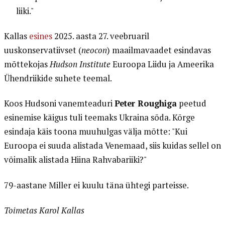
liiki."
Kallas
esines
2025. aasta 27. veebruaril
uuskonservatiivset (
neocon
) maailmavaadet esindavas
mõttekojas
Hudson Institute
Euroopa Liidu ja Ameerika
Ühendriikide suhete teemal.
Koos Hudsoni vanemteaduri
Peter Roughiga
peetud
esinemise käigus tuli teemaks Ukraina sõda. Kõrge
esindaja käis toona muuhulgas välja mõtte: "Kui
Euroopa ei suuda alistada Venemaad, siis kuidas sellel on
võimalik alistada Hiina Rahvabariiki?"
79-aastane Miller ei kuulu täna ühtegi parteisse.
Toimetas Karol Kallas