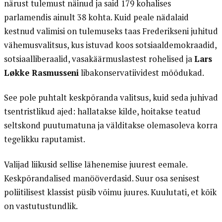
närust tulemust näinud ja said 179 kohalises
parlamendis ainult 38 kohta. Kuid peale nädalaid
kestnud valimisi on tulemuseks taas Frederikseni juhitud
vähemusvalitsus, kus istuvad koos sotsiaaldemokraadid,
sotsiaalliberaalid, vasakäärmuslastest rohelised ja
Lars
Løkke Rasmusseni
libakonservatiividest mõõdukad.
See pole puhtalt keskpõranda valitsus, kuid seda juhivad
tsentristlikud ajed: hallatakse kilde, hoitakse teatud
seltskond puutumatuna ja välditakse olemasoleva korra
tegelikku raputamist.
Valijad liikusid sellise lähenemise juurest eemale.
Keskpõrandalised manööverdasid. Suur osa senisest
poliitilisest klassist püsib võimu juures. Kuulutati, et kõik
on vastutustundlik.