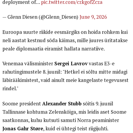
deployment of…
pic.twitter.com/czkgofZcza
— Glenn Diesen (@Glenn_Diesen)
June 9, 2026
Euroopa suurte riikide eesmärgiks on hoida rohkem kui
neli aastat kestnud sõda käimas, mille juures üritatakse
peale diplomaatia eiramist hallata narratiive.
Venemaa välisminister
Sergei Lavrov
vastas E3-e
rahutingimustele 8. juunil: "Hetkel ei sõltu mitte midagi
läbirääkimistest, vaid ainult meie kangelaste tegevusest
rindel."
Soome president
Alexander Stubb
sõitis 9. juunil
Tallinnase kohtuma Zelenskõiga, mis leidis aset Soome
saatkonnas, kuhu kutsuti samuti Norra peaminister
Jonas Gahr Støre
, kuid ei ühtegi teist riigijuhti.