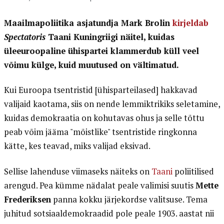
Maailmapoliitika asjatundja Mark Brolin
kirjeldab
Spectatoris
Taani Kuningriigi näitel, kuidas
üleeuroopaline ühispartei klammerdub küll veel
võimu külge, kuid muutused on vältimatud.
Kui Euroopa tsentristid [ühisparteilased] hakkavad
valijaid kaotama, siis on nende lemmiktrikiks seletamine,
kuidas demokraatia on kohutavas ohus ja selle tõttu
peab võim jääma "mõistlike" tsentristide ringkonna
kätte, kes teavad, miks valijad eksivad.
Sellise lahenduse viimaseks näiteks on
Taani
poliitilised
arengud. Pea kümme nädalat peale valimisi suutis
Mette
Frederiksen
panna kokku järjekordse valitsuse. Tema
juhitud sotsiaaldemokraadid pole peale 1903. aastat nii