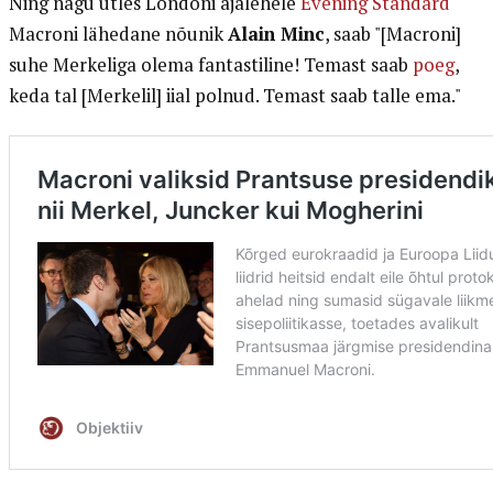
Ning nagu ütles Londoni ajalehele
Evening Standard
Macroni lähedane nõunik
Alain Minc
, saab "[Macroni]
suhe Merkeliga olema fantastiline! Temast saab
poeg
,
keda tal [Merkelil] iial polnud. Temast saab talle ema."