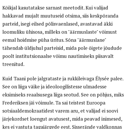
Kõikjal kasutatakse sarnast meetodit. Kui valijad
hakkavad mujalt muutuseid otsima, siis keskpõranda
parteid, isegi eilsed põlisvaenlased, avastavad äkki
loomuliku ühisosa, milleks on "äärmuslaste" võimust
eemal hoidmise püha üritus. Sõna "äärmuslane"
tähendab üldjuhul parteisid, mida pole õigete jõudude
poolt institutsionaalse võimu nautimiseks piisavalt
treenitud.
Kuid Taani pole jalgrataste ja rukkileivaga Élysée palee.
See on liiga väike ja ideoloogilistesse ulmadesse
eksimiseks reaalsusega liiga seotud. See on põhjus, miks
Frederiksen jäi võimule. Ta sai teistest Euroopa
sotsiaaldemokraatidest varem aru, et valijad ei soovi
järjekordset loengut avatusest, mida peavad inimesed,
kes ei vastuta tagajärgede eest. Sisserände valdkonnas