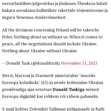
euroatlantilises julgeolekus ja jõukuses. Üheskoos lubati
hakata arendama ballistiliste rakettide tõrjesüsteeme ja
sügava Venemaa ründevõimekust.
All the decisions concerning Poland will be taken by
Poles. Nothing about us without us. When it comes to
peace, all the negotiations should include Ukraine.
Nothing about Ukraine without Ukraine.
— Donald Tusk (@donaldtusk)
November 21, 2025
Merzi, Macroni ja Starmerit nimetatakse "suureks
Euroopa kolmikuks" (E3) ja nende kohtumine Ukraina
presidendiga ajas eesotsas
Donald Tuskiga
mõned
Euroopa riigijuhid kas rohkem või vähem pahaseks.
9. mail kohtus Zelenskõi Tallinnas põhjamaade ja Balti