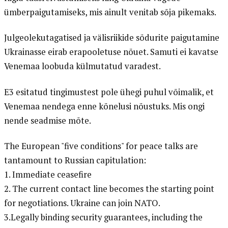
ümberpaigutamiseks, mis ainult venitab sõja pikemaks.
Julgeolekutagatised ja välisriikide sõdurite paigutamine
Ukrainasse eirab erapooletuse nõuet. Samuti ei kavatse
Venemaa loobuda külmutatud varadest.
E3 esitatud tingimustest pole ühegi puhul võimalik, et
Venemaa nendega enne kõnelusi nõustuks. Mis ongi
nende seadmise mõte.
The European "five conditions" for peace talks are
tantamount to Russian capitulation:
1. Immediate ceasefire
2. The current contact line becomes the starting point
for negotiations. Ukraine can join NATO.
3.Legally binding security guarantees, including the