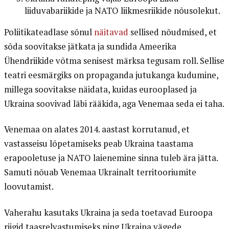
liiduvabariikide ja NATO liikmesriikide nõusolekut.
Poliitikateadlase sõnul
näitavad
sellised nõudmised, et
sõda soovitakse jätkata ja sundida Ameerika
Ühendriikide võtma senisest märksa tegusam roll. Sellise
teatri eesmärgiks on propaganda jutukanga kudumine,
millega soovitakse näidata, kuidas eurooplased ja
Ukraina soovivad läbi rääkida, aga Venemaa seda ei taha.
Venemaa on alates 2014. aastast korrutanud, et
vastasseisu lõpetamiseks peab Ukraina taastama
erapooletuse ja NATO laienemine sinna tuleb ära jätta.
Samuti nõuab Venemaa Ukrainalt territooriumite
loovutamist.
Vaherahu kasutaks Ukraina ja seda toetavad Euroopa
riigid taasrelvastumiseks ning Ukraina vägede