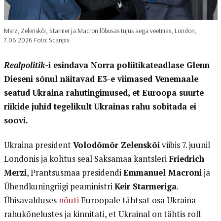
Merz, Zelenskõi, Starmer ja Macron lõbusas tujus aega veetmas, London,
7.06.2026 Foto: Scanpix
Realpolitik
-i esindava Norra poliitikateadlase Glenn
Dieseni sõnul näitavad E3-e viimased Venemaale
seatud Ukraina rahutingimused, et Euroopa suurte
riikide juhid tegelikult Ukrainas rahu sobitada ei
soovi.
Ukraina president
Volodõmõr Zelenskõi
viibis 7. juunil
Londonis ja kohtus seal Saksamaa kantsleri
Friedrich
Merzi
, Prantsusmaa presidendi
Emmanuel Macroni
ja
Ühendkuningriigi peaministri
Keir Starmeriga
.
Ühisavalduses
nõuti
Euroopale tähtsat osa Ukraina
rahukõnelustes ja kinnitati, et Ukrainal on tähtis roll