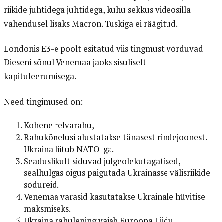
riikide juhtidega juhtidega, kuhu sekkus videosilla
vahendusel lisaks Macron. Tuskiga ei räägitud.
Londonis E3-e poolt esitatud viis tingmust võrduvad
Dieseni sõnul Venemaa jaoks sisuliselt
kapituleerumisega.
Need tingimused on:
Kohene relvarahu,
Rahukõnelusi alustatakse tänasest rindejoonest.
Ukraina liitub NATO-ga.
Seaduslikult siduvad julgeolekutagatised,
sealhulgas õigus paigutada Ukrainasse välisriikide
sõdureid.
Venemaa varasid kasutatakse Ukrainale hüvitise
maksmiseks.
Ukraina rahuleping vajab Euroopa Liidu