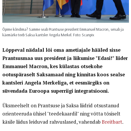
Õpime kõndima? Samme seab Prantsuse president Emmanuel Macron, seisab ja
käemärke teeb Saksa kantsler Angela Merkel. Foto: Scanpix
Lõppeval nädalal lõi oma ametiajale hääled sisse
Prantsusmaa uus president ja liikumise "Edasi!" liider
Emmanuel Macron, kes külastas otsekohe
ootuspäraselt Saksamaad ning kinnitas koos sealse
kantsleri Angela Merkeliga, et eesmärgiks on
süvendada Euroopa superriigi integratsiooni.
Üksmeelselt on Prantsuse ja Saksa liidrid otsustanud
orienteeruda ühisel "teedekaardil" ning võtta tõsiselt
käsile liidus leiduvad rahvuslased, vahendab
Breitbart
.