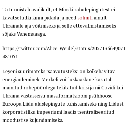
Ta tunnistab avalikult, et Minski rahulepingutest ei
kavatsetudki kinni pidada ja need
sõlmiti
ainult
Ukrainale aja võitmiseks ja selle ettevalmistamiseks
sõjaks Venemaaaga.
https://twitter.com/Alice_Weidel/status/2057136649071
481051
Leyeni suurimateks "saavutusteks" on kõikehävitav
energiaüleminek. Merkeli võitluskaaslane kasutab
mainitud rohepöördega tekitatud kriisi ja nii Covidi kui
Ukraina vastasseisu massiformatsiooni psühhoose
Euroopa Liidu aluslepingute tühistamiseks ning Liidust
korporatistliku impeeriumi laadis tsentraliseeritud
moodustise kujundamiseks.