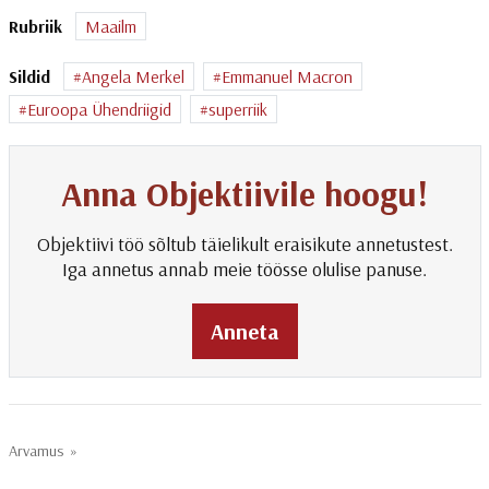
Rubriik
Maailm
Sildid
Angela Merkel
Emmanuel Macron
Euroopa Ühendriigid
superriik
Anna Objektiivile hoogu!
Objektiivi töö sõltub täielikult eraisikute annetustest.
Iga annetus annab meie töösse olulise panuse.
Anneta
Arvamus
»