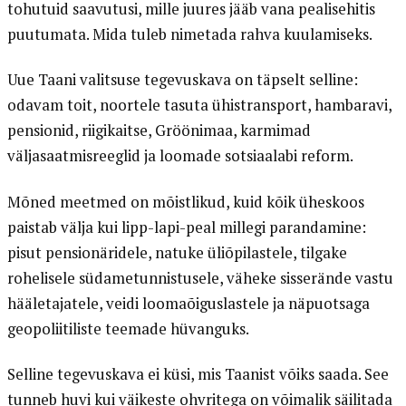
tohutuid saavutusi, mille juures jääb vana pealisehitis
puutumata. Mida tuleb nimetada rahva kuulamiseks.
Uue Taani valitsuse tegevuskava on täpselt selline:
odavam toit, noortele tasuta ühistransport, hambaravi,
pensionid, riigikaitse, Gröönimaa, karmimad
väljasaatmisreeglid ja loomade sotsiaalabi reform.
Mõned meetmed on mõistlikud, kuid kõik üheskoos
paistab välja kui lipp-lapi-peal millegi parandamine:
pisut pensionäridele, natuke üliõpilastele, tilgake
rohelisele südametunnistusele, väheke sisserände vastu
hääletajatele, veidi loomaõiguslastele ja näpuotsaga
geopoliitiliste teemade hüvanguks.
Selline tegevuskava ei küsi, mis Taanist võiks saada. See
tunneb huvi kui väikeste ohvritega on võimalik säilitada