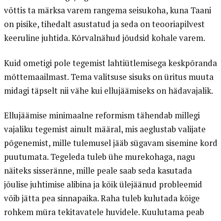
võttis ta märksa varem rangema seisukoha, kuna Taani
on pisike, tihedalt asustatud ja seda on teooriapilvest
keeruline juhtida. Kõrvalnähud jõudsid kohale varem.
Kuid ometigi pole tegemist lahtiütlemisega keskpõranda
mõttemaailmast. Tema valitsuse sisuks on üritus muuta
midagi täpselt nii vähe kui ellujäämiseks on hädavajalik.
Ellujäämise minimaalne reformism tähendab millegi
vajaliku tegemist ainult määral, mis aeglustab valijate
põgenemist, mille tulemusel jääb sügavam sisemine kord
puutumata. Tegeleda tuleb ühe murekohaga, nagu
näiteks sisseränne, mille peale saab seda kasutada
jõulise juhtimise alibina ja kõik ülejäänud probleemid
võib jätta pea sinnapaika. Raha tuleb kulutada kõige
rohkem müra tekitavatele huvidele. Kuulutama peab