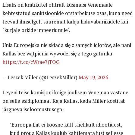
Lisaks on kriitikutel ohtralt küsimusi Venemaale
kehtestatud sanktsioonide otstarbekuse osas, kuna need
teevad ilmselgelt suuremat kahju liiduvabariikidele kui
"kurjale orkide impeeriumile".
Unia Europejska nie składa się z samych idiotów, ale pani
Kallas bez wątpienia wywodzi się z tego gatunku.
https://t.co/cWrae7jTOG
— Leszek Miller (@LeszekMiller)
May 19, 2026
Leyeni teise komisjoni kõige jõulisem Venemaa vastane
on selle esidiplomaat Kaja Kallas, keda Miller kostitab
järgneva iseloomustusega:
"Euroopa Liit ei koosne küll täielikult idiootidest,
kuid proua Kallas kuulub kahtlemata just sellesse