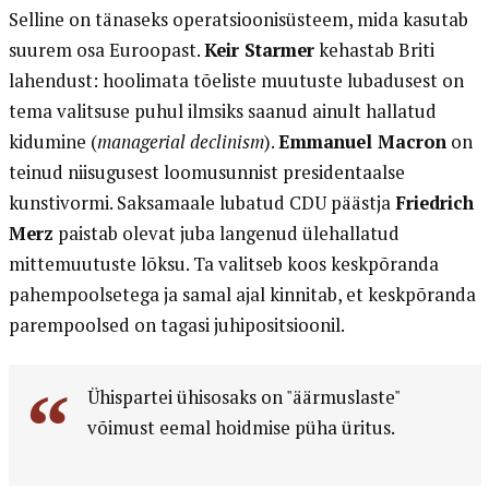
Selline on tänaseks operatsioonisüsteem, mida kasutab
suurem osa Euroopast.
Keir Starmer
kehastab Briti
lahendust: hoolimata tõeliste muutuste lubadusest on
tema valitsuse puhul ilmsiks saanud ainult hallatud
kidumine (
managerial declinism
).
Emmanuel Macron
on
teinud niisugusest loomusunnist presidentaalse
kunstivormi. Saksamaale lubatud CDU päästja
Friedrich
Merz
paistab olevat juba langenud ülehallatud
mittemuutuste lõksu. Ta valitseb koos keskpõranda
pahempoolsetega ja samal ajal kinnitab, et keskpõranda
parempoolsed on tagasi juhipositsioonil.
Ühispartei ühisosaks on "äärmuslaste"
võimust eemal hoidmise püha üritus.