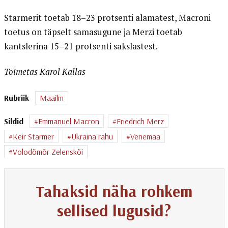
Starmerit toetab 18–23 protsenti alamatest, Macroni
toetus on täpselt samasugune ja Merzi toetab
kantslerina 15–21 protsenti sakslastest.
Toimetas Karol Kallas
Rubriik
Maailm
Sildid
Emmanuel Macron
Friedrich Merz
Keir Starmer
Ukraina rahu
Venemaa
Volodõmõr Zelenskõi
Tahaksid näha rohkem
sellised lugusid?