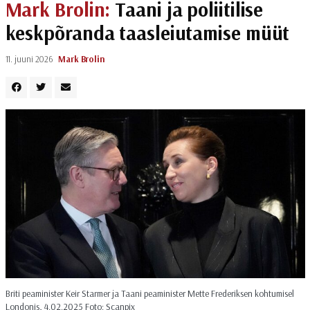
Mark Brolin:
Taani ja poliitilise
keskpõranda taasleiutamise müüt
11. juuni 2026
Mark Brolin
Briti peaminister Keir Starmer ja Taani peaminister Mette Frederiksen kohtumisel
Londonis, 4.02.2025 Foto: Scanpix