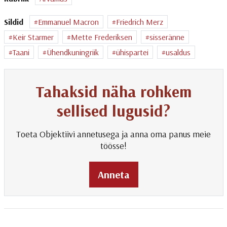
Sildid
Emmanuel Macron
Friedrich Merz
Keir Starmer
Mette Frederiksen
sisseränne
Taani
Ühendkuningriik
ühispartei
usaldus
Tahaksid näha rohkem
sellised lugusid?
Toeta Objektiivi annetusega ja anna oma panus meie
töösse!
Anneta