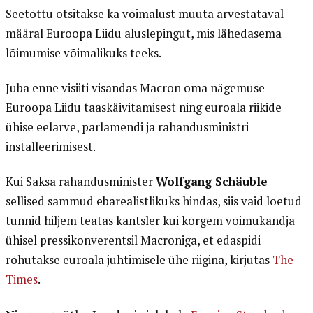
Seetõttu otsitakse ka võimalust muuta arvestataval
määral Euroopa Liidu aluslepingut, mis lähedasema
lõimumise võimalikuks teeks.
Juba enne visiiti visandas Macron oma nägemuse
Euroopa Liidu taaskäivitamisest ning euroala riikide
ühise eelarve, parlamendi ja rahandusministri
installeerimisest.
Kui Saksa rahandusminister
Wolfgang Schäuble
sellised sammud ebarealistlikuks hindas, siis vaid loetud
tunnid hiljem teatas kantsler kui kõrgem võimukandja
ühisel pressikonverentsil Macroniga, et edaspidi
rõhutakse euroala juhtimisele ühe riigina, kirjutas
The
Times
.