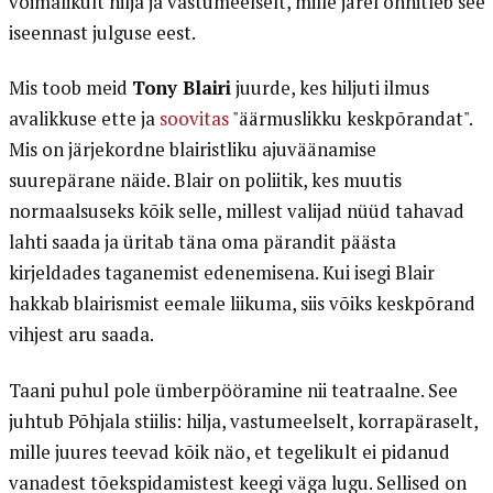
võimalikult hilja ja vastumeelselt, mille järel õnnitleb see
iseennast julguse eest.
Mis toob meid
Tony Blairi
juurde, kes hiljuti ilmus
avalikkuse ette ja
soovitas
"äärmuslikku keskpõrandat".
Mis on järjekordne blairistliku ajuväänamise
suurepärane näide. Blair on poliitik, kes muutis
normaalsuseks kõik selle, millest valijad nüüd tahavad
lahti saada ja üritab täna oma pärandit päästa
kirjeldades taganemist edenemisena. Kui isegi Blair
hakkab blairismist eemale liikuma, siis võiks keskpõrand
vihjest aru saada.
Taani puhul pole ümberpööramine nii teatraalne. See
juhtub Põhjala stiilis: hilja, vastumeelselt, korrapäraselt,
mille juures teevad kõik näo, et tegelikult ei pidanud
vanadest tõekspidamistest keegi väga lugu. Sellised on