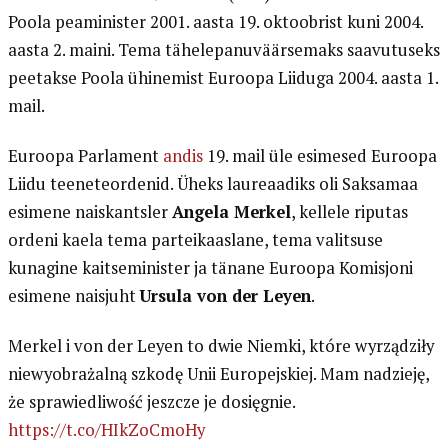
Poola peaminister 2001. aasta 19. oktoobrist kuni 2004.
aasta 2. maini. Tema tähelepanuväärsemaks saavutuseks
peetakse Poola ühinemist Euroopa Liiduga 2004. aasta 1.
mail.
Euroopa Parlament
andis
19. mail üle esimesed Euroopa
Liidu teeneteordenid. Üheks laureaadiks oli Saksamaa
esimene naiskantsler
Angela Merkel
, kellele riputas
ordeni kaela tema parteikaaslane, tema valitsuse
kunagine kaitseminister ja tänane Euroopa Komisjoni
esimene naisjuht
Ursula von der Leyen
.
Merkel i von der Leyen to dwie Niemki, które wyrządziły
niewyobrażalną szkodę Unii Europejskiej. Mam nadzieję,
że sprawiedliwość jeszcze je dosięgnie.
https://t.co/HIkZoCmoHy