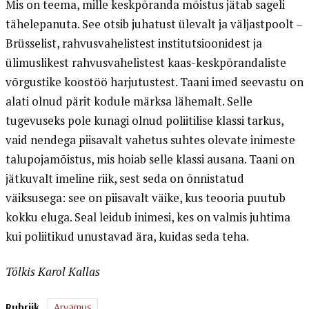
Mis on teema, mille keskpõranda mõistus jätab sageli
tähelepanuta. See otsib juhatust ülevalt ja väljastpoolt –
Brüsselist, rahvusvahelistest institutsioonidest ja
ülimuslikest rahvusvahelistest kaas-keskpõrandaliste
võrgustike koostöö harjutustest. Taani imed seevastu on
alati olnud pärit kodule märksa lähemalt. Selle
tugevuseks pole kunagi olnud poliitilise klassi tarkus,
vaid nendega piisavalt vahetus suhtes olevate inimeste
talupojamõistus, mis hoiab selle klassi ausana. Taani on
jätkuvalt imeline riik, sest seda on õnnistatud
väiksusega: see on piisavalt väike, kus teooria puutub
kokku eluga. Seal leidub inimesi, kes on valmis juhtima
kui poliitikud unustavad ära, kuidas seda teha.
Tõlkis Karol Kallas
Rubriik
Arvamus