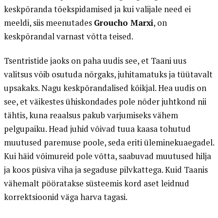
keskpõranda tõekspidamised ja kui valijale need ei
meeldi, siis meenutades
Groucho Marxi
, on
keskpõrandal varnast võtta teised.
Tsentristide jaoks on paha uudis see, et Taani uus
valitsus võib osutuda nõrgaks, juhitamatuks ja tüütavalt
upsakaks. Nagu keskpõrandalised kõikjal. Hea uudis on
see, et väikestes ühiskondades pole nõder juhtkond nii
tähtis, kuna reaalsus pakub varjumiseks vähem
pelgupaiku. Head juhid võivad tuua kaasa tohutud
muutused paremuse poole, seda eriti üleminekuaegadel.
Kui häid võimureid pole võtta, saabuvad muutused hilja
ja koos püsiva viha ja segaduse pilvkattega. Kuid Taanis
vähemalt pööratakse süsteemis kord aset leidnud
korrektsioonid väga harva tagasi.