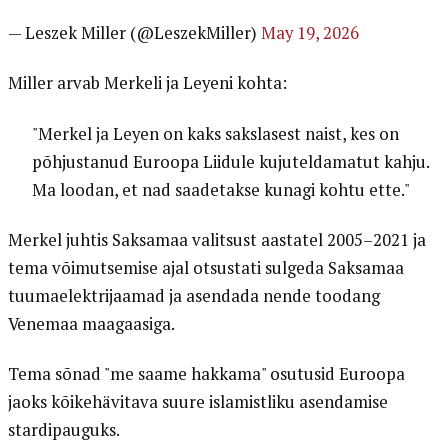
— Leszek Miller (@LeszekMiller)
May 19, 2026
Miller arvab Merkeli ja Leyeni kohta:
"Merkel ja Leyen on kaks sakslasest naist, kes on
põhjustanud Euroopa Liidule kujuteldamatut kahju.
Ma loodan, et nad saadetakse kunagi kohtu ette."
Merkel juhtis Saksamaa valitsust aastatel 2005–2021 ja
tema võimutsemise ajal otsustati sulgeda Saksamaa
tuumaelektrijaamad ja asendada nende toodang
Venemaa maagaasiga.
Tema sõnad "me saame hakkama" osutusid Euroopa
jaoks kõikehävitava suure islamistliku asendamise
stardipauguks.