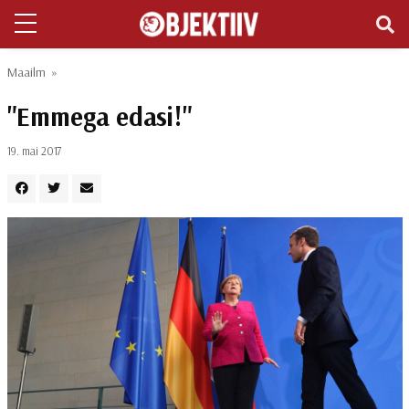
Maailm
»
"Emmega edasi!"
19. mai 2017