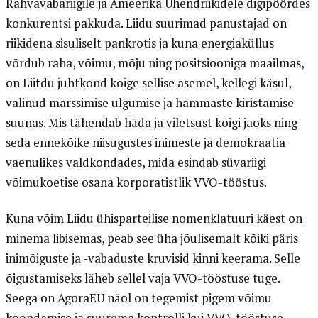
Rahvavabariigile ja Ameerika Ühendriikidele digipöördes
konkurentsi pakkuda. Liidu suurimad panustajad on
riikidena sisuliselt pankrotis ja kuna energiaküllus
võrdub raha, võimu, mõju ning positsiooniga maailmas,
on Liitdu juhtkond kõige sellise asemel, kellegi käsul,
valinud marssimise ulgumise ja hammaste kiristamise
suunas. Mis tähendab häda ja viletsust kõigi jaoks ning
seda ennekõike niisugustes inimeste ja demokraatia
vaenulikes valdkondades, mida esindab süvariigi
võimukoetise osana korporatistlik VVO-tööstus.
Kuna võim Liidu ühisparteilise nomenklatuuri käest on
minema libisemas, peab see üha jõulisemalt kõiki päris
inimõiguste ja -vabaduste kruvisid kinni keerama. Selle
õigustamiseks läheb sellel vaja VVO-tööstuse tuge.
Seega on AgoraEU näol on tegemist pigem võimu
koondamise ja suurema kontrolli kui VVO-tööstuse