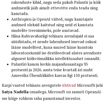
rakenduste kihid, nagu seda pakub Palantir ja kõik
andmestik jääb ainult ettevõtte enda teada ning
kasutada.
Anthropicu ja OpenAI väited, nagu kasutajate
andmed oleksid kaitstud ning neid ei kasutata
mudelite treenimiseks, pole usutavad.
Hiina Rahvavabariigi tehisaru arendajaid ei saa
süüdistada, et nende lahendused imevad oskusi
lääne mudelitest, kuna suured lääne kunstoiu
laboratooriumid ise destileerivad alates arenduste
algusest kõikvõimalikku intellektuaalset omandit.
Palantiri kasum kerkis majandusaastaga 93
protsenti ja 2026. aasta teise kvartali äri maht
Ameerika Ühendriikides kasvas ligi 150 protsenti.
Karpi vaated tehisaru arengutele
ühtivad
Microsofti juhi
Satya Nadella
omadega. Microsoft on samuti OpeanAI-
sse kõige rohkem raha panustanud investor.