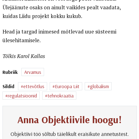
Ülejäänute osaks on ainult vaikides pealt vaadata,
kuidas Liidu projekt kokku kukub.
Head ja targad inimesed mõtlevad uue süsteemi
ülesehitamisele.
Tõlkis Karol Kallas
Rubriik
Arvamus
Sildid
ettevõtlus
Euroopa Liit
globalism
regulatsioonid
tehnokraatia
Anna Objektiivile hoogu!
Objektiivi töö sõltub täielikult eraisikute annetustest.