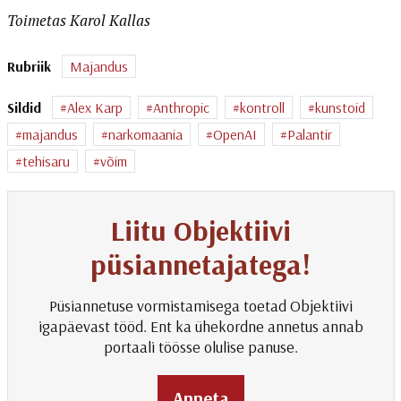
Toimetas Karol Kallas
Rubriik
Majandus
Sildid
Alex Karp
Anthropic
kontroll
kunstoid
majandus
narkomaania
OpenAI
Palantir
tehisaru
võim
Liitu Objektiivi
püsiannetajatega!
Püsiannetuse vormistamisega toetad Objektiivi
igapäevast tööd. Ent ka ühekordne annetus annab
portaali töösse olulise panuse.
Anneta