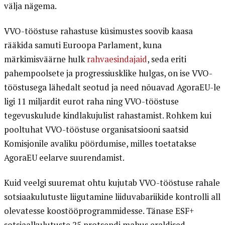
välja nägema.
VVO-tööstuse rahastuse küsimustes soovib kaasa
rääkida samuti Euroopa Parlament, kuna
märkimisväärne hulk
rahvaesindajaid
, seda eriti
pahempoolsete ja progressiusklike hulgas, on ise VVO-
tööstusega lähedalt seotud ja need nõuavad AgoraEU-le
ligi 11 miljardit eurot raha ning VVO-tööstuse
tegevuskulude kindlakujulist rahastamist. Rohkem kui
pooltuhat VVO-tööstuse organisatsiooni saatsid
Komisjonile avaliku pöördumise, milles toetatakse
AgoraEU eelarve suurendamist.
Kuid veelgi suuremat ohtu kujutab VVO-tööstuse rahale
sotsiaakulutuste liigutamine liiduvabariikide kontrolli all
olevatesse koostööprogrammidesse. Tänase ESF+