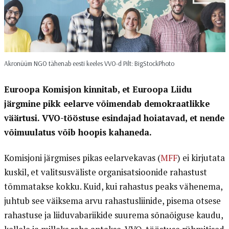
Akronüüm NGO tähenab eesti keeles VVO-d Pilt: BigStockPhoto
Euroopa Komisjon kinnitab, et Euroopa Liidu
järgmine pikk eelarve võimendab demokraatlikke
väärtusi. VVO-tööstuse esindajad hoiatavad, et nende
võimuulatus võib hoopis kahaneda.
Komisjoni järgmises pikas eelarvekavas (
MFF
) ei kirjutata
kuskil, et valitsusväliste organisatsioonide rahastust
tõmmatakse kokku. Kuid, kui rahastus peaks vähenema,
juhtub see väiksema arvu rahastusliinide, pisema otsese
rahastuse ja liiduvabariikide suurema sõnaõiguse kaudu,