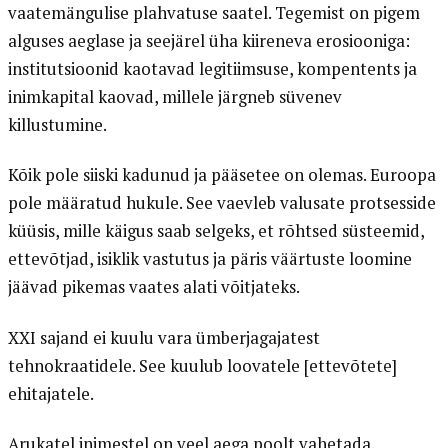
vaatemängulise plahvatuse saatel. Tegemist on pigem
alguses aeglase ja seejärel üha kiireneva erosiooniga:
institutsioonid kaotavad legitiimsuse, kompentents ja
inimkapital kaovad, millele järgneb süvenev
killustumine.
Kõik pole siiski kadunud ja pääsetee on olemas. Euroopa
pole määratud hukule. See vaevleb valusate protsesside
küüsis, mille käigus saab selgeks, et rõhtsed süsteemid,
ettevõtjad, isiklik vastutus ja päris väärtuste loomine
jäävad pikemas vaates alati võitjateks.
XXI sajand ei kuulu vara ümberjagajatest
tehnokraatidele. See kuulub loovatele [ettevõtete]
ehitajatele.
Arukatel inimestel on veel aega poolt vahetada.