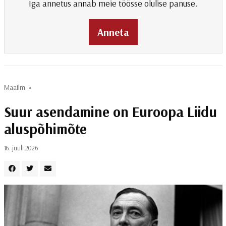
Iga annetus annab meie töösse olulise panuse.
Anneta
Maailm
»
Suur asendamine on Euroopa Liidu
aluspõhimõte
16. juuli 2026