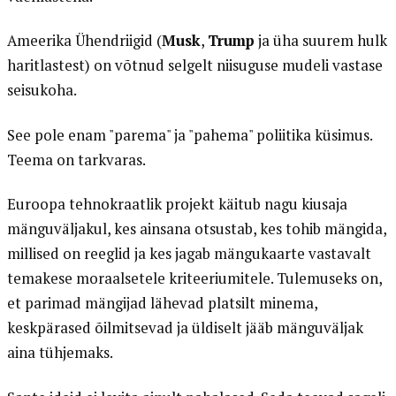
Ameerika Ühendriigid (
Musk
,
Trump
ja üha suurem hulk
haritlastest) on võtnud selgelt niisuguse mudeli vastase
seisukoha.
See pole enam "parema" ja "pahema" poliitika küsimus.
Teema on tarkvaras.
Euroopa tehnokraatlik projekt käitub nagu kiusaja
mänguväljakul, kes ainsana otsustab, kes tohib mängida,
millised on reeglid ja kes jagab mängukaarte vastavalt
temakese moraalsetele kriteeriumitele. Tulemuseks on,
et parimad mängijad lähevad platsilt minema,
keskpärased õilmitsevad ja üldiselt jääb mänguväljak
aina tühjemaks.