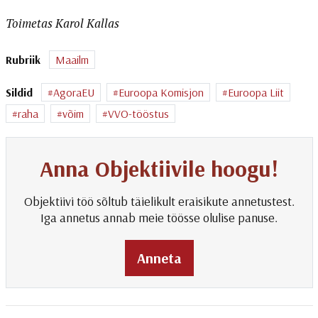
Toimetas Karol Kallas
Rubriik
Maailm
Sildid
AgoraEU
Euroopa Komisjon
Euroopa Liit
raha
võim
VVO-tööstus
Anna Objektiivile hoogu!
Objektiivi töö sõltub täielikult eraisikute annetustest.
Iga annetus annab meie töösse olulise panuse.
Anneta