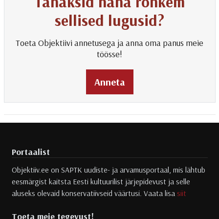
Tahaksid näha rohkem
sellised lugusid?
Toeta Objektiivi annetusega ja anna oma panus meie
töösse!
Anneta
Portaalist
Objektiiv.ee on SAPTK uudiste- ja arvamusportaal, mis lähtub
eesmärgist kaitsta Eesti kultuurilist järjepidevust ja selle
aluseks olevaid konservatiivseid väärtusi. Vaata lisa
siit
Toeta meie tegevust!