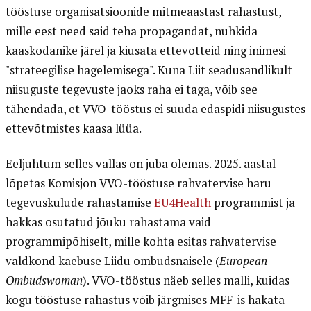
tööstuse organisatsioonide mitmeaastast rahastust,
mille eest need said teha propagandat, nuhkida
kaaskodanike järel ja kiusata ettevõtteid ning inimesi
"strateegilise hagelemisega". Kuna Liit seadusandlikult
niisuguste tegevuste jaoks raha ei taga, võib see
tähendada, et VVO-tööstus ei suuda edaspidi niisugustes
ettevõtmistes kaasa lüüa.
Eeljuhtum selles vallas on juba olemas. 2025. aastal
lõpetas Komisjon VVO-tööstuse rahvatervise haru
tegevuskulude rahastamise
EU4Health
programmist ja
hakkas osutatud jõuku rahastama vaid
programmipõhiselt, mille kohta esitas rahvatervise
valdkond kaebuse Liidu ombudsnaisele (
European
Ombudswoman
). VVO-tööstus näeb selles malli, kuidas
kogu tööstuse rahastus võib järgmises MFF-is hakata