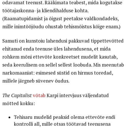
odavamat teenust. Rääkimata teabest, mida kogutakse
töötajaskonna- ja kliendihalduse kohta.
(Raamatupidamist ja õigust peetakse valdkondadeks,
mille inimtööjõudu ohustab tehismõistus kõige enam.)
Samuti on kunstoiu lahendusi pakkuvad tippettevõtted
ehitanud enda teenuse üles lahendusena, et mida
rohkem mõni ettevõte konkreetset mudelit kasutab,
seda keerulisem on sellel sellest loobuda. Mis meenutab
narkomaaniat: esimesed süstid on hirmus toredad,
millele järgneb süvenev õudus.
The Capitalist
võtab
Karpi intervjuus väljendatud
mõtted kokku:
Tehisaru mudelid peaksid olema ettevõte endi
kontrolli all, mille otsas töötavad teenusena