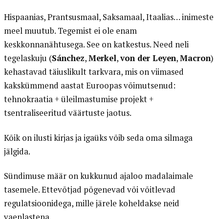
Hispaanias, Prantsusmaal, Saksamaal, Itaalias… inimeste
meel muutub. Tegemist ei ole enam
keskkonnanähtusega. See on katkestus. Need neli
tegelaskuju (
Sánchez
,
Merkel
,
von der Leyen
,
Macron
)
kehastavad täiuslikult tarkvara, mis on viimased
kakskümmend aastat Euroopas võimutsenud:
tehnokraatia + üleilmastumise projekt +
tsentraliseeritud väärtuste jaotus.
Kõik on ilusti kirjas ja igaüks võib seda oma silmaga
jälgida.
Sündimuse määr on kukkunud ajaloo madalaimale
tasemele. Ettevõtjad põgenevad või võitlevad
regulatsioonidega, mille järele koheldakse neid
vaenlastena.