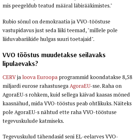
mis peegeldub teatud määral läbirääkimistes."
Rubio sõnul on demokraatia ja VVO-tööstuse
vastupidavus just seda liiki teemad, "millele pole
liiduvabariikide hulgas suuri toetajaid".
VVO tööstus muudetakse seilavaks
lipulaevaks?
CERV
ja
loova Euroopa
programmid koondatakse 8,58
miljardi eurose rahastusega
AgoraEU
-sse. Raha on
AgoraEU-s rohkem, kuid sellega käivad kaasas mõned
kaasnähud, mida VVO-tööstus peab ohtlikuks. Näiteks
pole AgoraEU-s nähtud ette raha VVO-tööstuse
tegevuskulude katmiseks.
Tegevuskulud tähendasid seni EL-eelarves VVO-