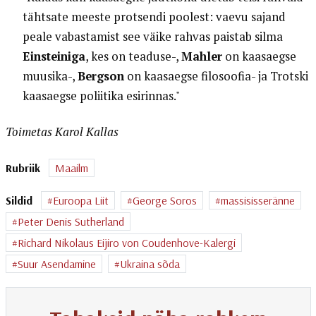
tähtsate meeste protsendi poolest: vaevu sajand
peale vabastamist see väike rahvas paistab silma
Einsteiniga
, kes on teaduse-,
Mahler
on kaasaegse
muusika-,
Bergson
on kaasaegse filosoofia- ja Trotski
kaasaegse poliitika esirinnas."
Toimetas Karol Kallas
Rubriik
Maailm
Sildid
Euroopa Liit
George Soros
massisisseränne
Peter Denis Sutherland
Richard Nikolaus Eijiro von Coudenhove-Kalergi
Suur Asendamine
Ukraina sõda