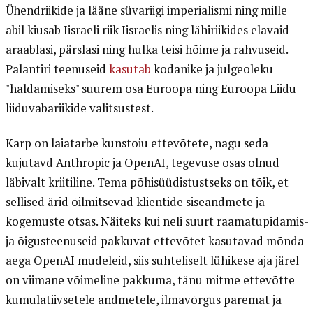
Ühendriikide ja lääne süvariigi imperialismi ning mille
abil kiusab Iisraeli riik Iisraelis ning lähiriikides elavaid
araablasi, pärslasi ning hulka teisi hõime ja rahvuseid.
Palantiri teenuseid
kasutab
kodanike ja julgeoleku
"haldamiseks" suurem osa Euroopa ning Euroopa Liidu
liiduvabariikide valitsustest.
Karp on laiatarbe kunstoiu ettevõtete, nagu seda
kujutavd Anthropic ja OpenAI, tegevuse osas olnud
läbivalt kriitiline. Tema põhisüüdistustseks on tõik, et
sellised ärid õilmitsevad klientide siseandmete ja
kogemuste otsas. Näiteks kui neli suurt raamatupidamis-
ja õigusteenuseid pakkuvat ettevõtet kasutavad mõnda
aega OpenAI mudeleid, siis suhteliselt lühikese aja järel
on viimane võimeline pakkuma, tänu mitme ettevõtte
kumulatiivsetele andmetele, ilmavõrgus paremat ja