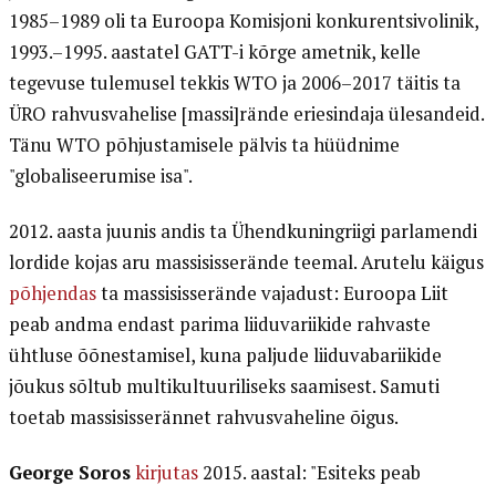
1985–1989 oli ta Euroopa Komisjoni konkurentsivolinik,
1993.–1995. aastatel GATT-i kõrge ametnik, kelle
tegevuse tulemusel tekkis WTO ja 2006–2017 täitis ta
ÜRO rahvusvahelise [massi]rände eriesindaja ülesandeid.
Tänu WTO põhjustamisele pälvis ta hüüdnime
"globaliseerumise isa".
2012. aasta juunis andis ta Ühendkuningriigi parlamendi
lordide kojas aru massisisserände teemal. Arutelu käigus
põhjendas
ta massisisserände vajadust: Euroopa Liit
peab andma endast parima liiduvariikide rahvaste
ühtluse õõnestamisel, kuna paljude liiduvabariikide
jõukus sõltub multikultuuriliseks saamisest. Samuti
toetab massisisserännet rahvusvaheline õigus.
George Soros
kirjutas
2015. aastal: "Esiteks peab