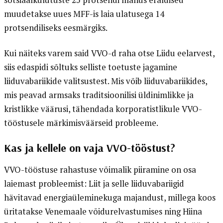
sotsiaalkulutuste 25 protsendi mahus eraldised
muudetakse uues MFF-is laia ulatusega 14
protsendiliseks eesmärgiks.
Kui näiteks varem said VVO-d raha otse Liidu eelarvest,
siis edaspidi sõltuks selliste toetuste jagamine
liiduvabariikide valitsustest. Mis võib liiduvabariikides,
mis peavad armsaks traditsioonilisi üldinimlikke ja
kristlikke väärusi, tähendada korporatistlikule VVO-
tööstusele märkimisväärseid probleeme.
Kas ja kellele on vaja VVO-tööstust?
VVO-tööstuse rahastuse võimalik piiramine on osa
laiemast probleemist: Liit ja selle liiduvabariigid
hävitavad energiaüleminekuga majandust, millega koos
üritatakse Venemaale võidurelvastumises ning Hiina