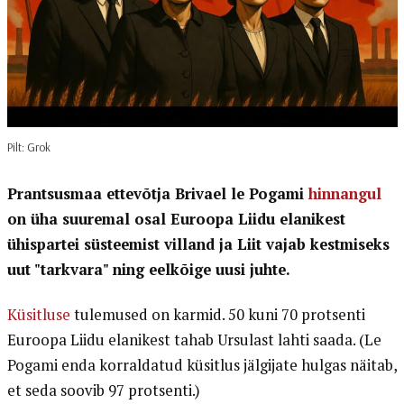
Pilt: Grok
Prantsusmaa ettevõtja Brivael le Pogami
hinnangul
on üha suuremal osal Euroopa Liidu elanikest
ühispartei süsteemist villand ja Liit vajab kestmiseks
uut "tarkvara" ning eelkõige uusi juhte.
Küsitluse
tulemused on karmid. 50 kuni 70 protsenti
Euroopa Liidu elanikest tahab Ursulast lahti saada. (Le
Pogami enda korraldatud küsitlus jälgijate hulgas näitab,
et seda soovib 97 protsenti.)