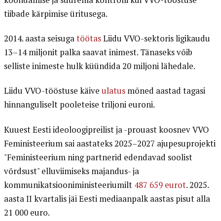
tiibade kärpimise üritusega.
2014. aasta seisuga
töötas
Liidu VVO-sektoris ligikaudu
13–14 miljonit palka saavat inimest. Tänaseks võib
selliste inimeste hulk küündida 20 miljoni lähedale.
Liidu VVO-tööstuse käive
ulatus
mõned aastad tagasi
hinnanguliselt pooleteise triljoni euroni.
Kuuest Eesti ideoloogipreilist ja -prouast koosnev VVO
Feministeerium sai aastateks 2025–2027 ajupesuprojekti
"Feministeerium ning partnerid edendavad soolist
võrdsust" elluviimiseks majandus- ja
kommunikatsiooniministeeriumilt
487 659 eurot
. 2025.
aasta II kvartalis jäi Eesti mediaanpalk aastas pisut alla
21 000 euro.