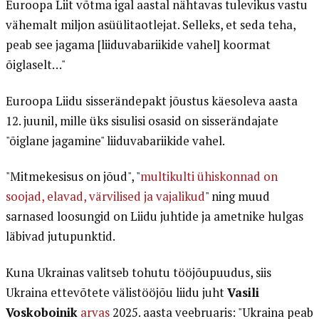
Euroopa Liit võtma igal aastal nähtavas tulevikus vastu
vähemalt miljon asüülitaotlejat. Selleks, et seda teha,
peab see jagama [liiduvabariikide vahel] koormat
õiglaselt…"
Euroopa Liidu sisserändepakt jõustus käesoleva aasta
12. juunil, mille üks sisulisi osasid on sisserändajate
"õiglane jagamine" liiduvabariikide vahel.
"Mitmekesisus on jõud", "
multikulti ühiskonnad on
soojad, elavad, värvilised ja vajalikud
" ning muud
sarnased loosungid on Liidu juhtide ja ametnike hulgas
läbivad jutupunktid.
Kuna Ukrainas valitseb tohutu tööjõupuudus, siis
Ukraina ettevõtete välistööjõu liidu juht
Vasili
Voskoboinik
arvas
2025. aasta veebruaris: "Ukraina peab