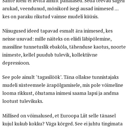
Sante ideid ei levita ainult pahalased. Seda teevad sageli
arukad, veendunud, mõnikord isegi ausad inimesed …
kes on paraku rikutud vaimse mudeli küüsis.
Niisugused ideed tapavad esmalt ära inimesed, kes
neisse usuvad: mille näiteks on eliidi läbipõlemine,
massiline tunnetuslik ebakõla, tähenduse kaotus, noorte
inimeste, kellel puudub tulevik, kollektiivne
depressioon.
See pole ainult "tagasilöök". Täna ollakse tunnistajaks
mudeli süsteemsele ärapõlgamisele, mis pole võimeline
looma rikkust, õhutama inimesi saama lapsi ja andma
lootust tulevikuks.
Millised on võimalused, et Euroopa Liit selle tänasel
kujul kukub kokku? Väga kõrged. See ei juhtu tingimata