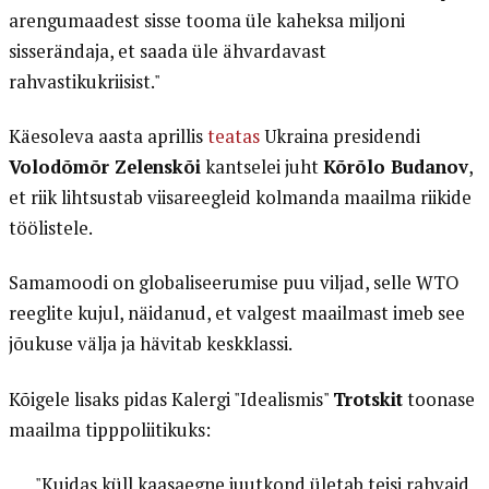
arengumaadest sisse tooma üle kaheksa miljoni
sisserändaja, et saada üle ähvardavast
rahvastikukriisist."
Käesoleva aasta aprillis
teatas
Ukraina presidendi
Volodõmõr Zelenskõi
kantselei juht
Kõrõlo Budanov
,
et riik lihtsustab viisareegleid kolmanda maailma riikide
töölistele.
Samamoodi on globaliseerumise puu viljad, selle WTO
reeglite kujul, näidanud, et valgest maailmast imeb see
jõukuse välja ja hävitab keskklassi.
Kõigele lisaks pidas Kalergi "Idealismis"
Trotskit
toonase
maailma tipppoliitikuks:
"Kuidas küll kaasaegne juutkond ületab teisi rahvaid