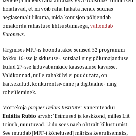
kellele ja milleks raha antakse. VVO-tööstuse rühmitised
hoiatavad, et nii võib raha hakata nende suunas
aeglasemalt liikuma, mida komisjon põhjendab
omakorda rahastuse lihtsustamisega,
vahendab
Euronews
.
Järgmises MFF-is koondatakse senised 52 programmi
kokku 16-sse ja sidususe-, sotsiaal ning põlumajanduse
kulud 27-sse liiduvabariikide kaasosaluse kavasse.
Valdkonnad, mille rahakülvi ei puudutata, on
kaitsekulud, konkurentsivõime ja digitaalne- ning
roheüleminek.
Mõttekoja
Jacques Delors Institute
'i vanemteadur
Eulàlia Rubio
arvab: "Esimused ja keskkond, milles Liit
toimib, muutuvad. Liidu sees näeb ohtralt killustumist.
See muudab [MFF-i kõnelused] märksa keerulisemaks,