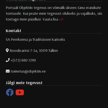
Portaali Objektiiv tegevus on võimalik üksnes tänu eraisikute
toetusele. Kui peate meie tegevust oluliseks ja vajalikuks, siis
toetage meie püüdlusi. Vaata lisa
siit
Kontakt
SA Perekonna ja Traditsiooni Kaitseks
Roosikrantsi 7-3a, 10119 Tallinn
+(372) 680 1290
toimetus@objektiiv.ee
Jälgi meie tegevust