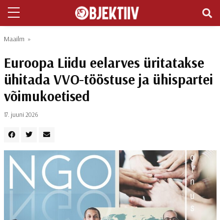
Maailm
»
Euroopa Liidu eelarves üritatakse
ühitada VVO-tööstuse ja ühispartei
võimukoetised
17. juuni 2026