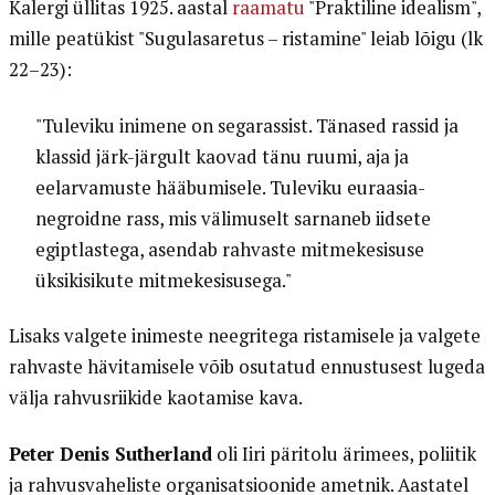
Kalergi üllitas 1925. aastal
raamatu
"Praktiline idealism",
mille peatükist "Sugulasaretus – ristamine" leiab lõigu (lk
22–23):
"Tuleviku inimene on segarassist. Tänased rassid ja
klassid järk-järgult kaovad tänu ruumi, aja ja
eelarvamuste hääbumisele. Tuleviku euraasia-
negroidne rass, mis välimuselt sarnaneb iidsete
egiptlastega, asendab rahvaste mitmekesisuse
üksikisikute mitmekesisusega."
Lisaks valgete inimeste neegritega ristamisele ja valgete
rahvaste hävitamisele võib osutatud ennustusest lugeda
välja rahvusriikide kaotamise kava.
Peter Denis Sutherland
oli Iiri päritolu ärimees, poliitik
ja rahvusvaheliste organisatsioonide ametnik. Aastatel