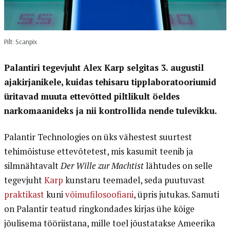
Pilt: Scanpix
Palantiri tegevjuht Alex Karp selgitas 3. augustil
ajakirjanikele, kuidas tehisaru tipplaboratooriumid
üritavad muuta ettevõtted piltlikult öeldes
narkomaanideks ja nii kontrollida nende tulevikku.
Palantir Technologies on üks vähestest suurtest
tehimõistuse ettevõtetest, mis kasumit teenib ja
silmnähtavalt
Der Wille zur Machtist
lähtudes on selle
tegevjuht
Karp
kunstaru teemadel, seda puutuvast
praktikast
kuni
võimufilosoofiani
, üpris jutukas. Samuti
on Palantir teatud ringkondades kirjas ühe kõige
jõulisema tööriistana, mille toel jõustatakse Ameerika