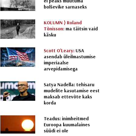
ei peaks muutuma
bolševike sarnaseks
KOLUMN ⟩
Roland
Tõnisson:
ma täitsin vaid
käsku
Scott O'Leary:
USA
asendab üleilmastumise
imperiaalse
arvepidamisega
Satya Nadella: tehisaru
mudelite kasutamise eest
maksab ettevõte kaks
korda
Teadus: inimheitmed
Euroopa kuumalaines
süüdi ei ole