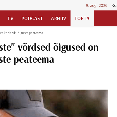
9. aug. 2026
Ko
TV
PODCAST
ARHIIV
TOETA
ste kodanikuõiguste peateema
ste" võrdsed õigused on
ste peateema