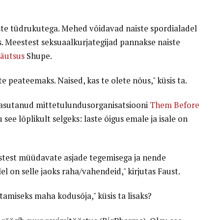
te tüdrukutega. Mehed võidavad naiste spordialadel
. Meestest seksuaalkurjategijad pannakse naiste
säutsus
Shupe.
 peateemaks. Naised, kas te olete nõus," küsis ta.
 asutanud mittetulundusorganisatsiooni
Them Before
 see lõplikult selgeks: laste õigus emale ja isale on
lastest müüdavate asjade tegemisega ja nende
el on selle jaoks raha/vahendeid," kirjutas Faust.
tamiseks maha kodusõja," küsis ta lisaks?