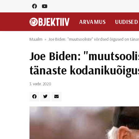
ARVAMUS
UUDISED
Maailm
»
Joe Biden: "muutsooliste" võrdsed õigused on täna
Joe Biden: "muutsooli
tänaste kodanikuõigu
3. veebr. 2020