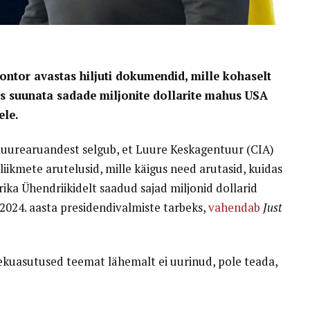
kontor avastas hiljuti dokumendid, mille kohaselt
as suunata sadade miljonite dollarite mahus USA
le.
 luurearuandest selgub, et Luure Keskagentuur (CIA)
liikmete arutelusid, mille käigus need arutasid, kuidas
ka Ühendriikidelt saadud sajad miljonid dollarid
 2024. aasta presidendivalmiste tarbeks,
vahendab
Just
lekuasutused teemat lähemalt ei uurinud, pole teada,