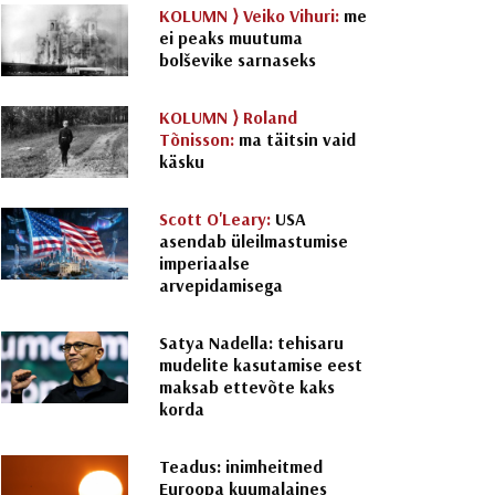
KOLUMN ⟩
Veiko Vihuri:
me
ei peaks muutuma
bolševike sarnaseks
KOLUMN ⟩
Roland
Tõnisson:
ma täitsin vaid
käsku
Scott O'Leary:
USA
asendab üleilmastumise
imperiaalse
arvepidamisega
Satya Nadella: tehisaru
mudelite kasutamise eest
maksab ettevõte kaks
korda
Teadus: inimheitmed
Euroopa kuumalaines