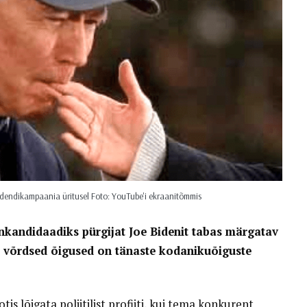
idendikampaania üritusel Foto: YouTube'i ekraanitõmmis
kandidaadiks pürgijat Joe Bidenit tabas märgatav
te võrdsed õigused on tänaste kodanikuõiguste
s lõigata poliitilist profiiti, kui tema konkurent