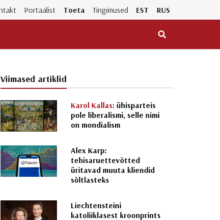
ntakt
Portaalist
Toeta
Tingimused
EST
RUS
Viimased artiklid
Karol Kallas:
ühisparteis
pole liberalismi, selle nimi
on mondialism
Alex Karp:
tehisaruettevõtted
üritavad muuta kliendid
sõltlasteks
Liechtensteini
katoliiklasest kroonprints