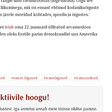
ttu räägib suur ravimitööstus (BigPharma). Olgu see
u liikumisega, mis on ennast ehtinud kodanikuõiguste
o järele mõeldud kohtades, spordis ja õigustes."
ees
leiab
oma 22. jaanuaril üllitatud arvamusloos
iden oleks Eestile parim demokraadist uus Ameerika
sed
naiste õigused
transõigused
transsoolised
ktiivile hoogu!
netustest. Iga annetus annab meie töösse olulise panuse.