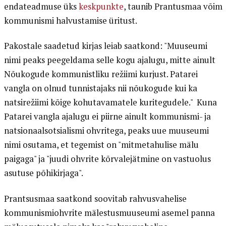
endateadmuse üks
keskpunkte
, taunib Prantusmaa võim
kommunismi halvustamise üritust.
Pakostale saadetud kirjas leiab saatkond: "Muuseumi
nimi peaks peegeldama selle kogu ajalugu, mitte ainult
Nõukogude kommunistliku režiimi kurjust. Patarei
vangla on olnud tunnistajaks nii nõukogude kui ka
natsirežiimi kõige kohutavamatele kuritegudele." Kuna
Patarei vangla ajalugu ei piirne ainult kommunismi- ja
natsionaalsotsialismi ohvritega, peaks uue muuseumi
nimi osutama, et tegemist on "mitmetahulise mälu
paigaga" ja "juudi ohvrite kõrvalejätmine on vastuolus
asutuse põhikirjaga".
Prantsusmaa saatkond soovitab rahvusvahelise
kommunismiohvrite mälestusmuuseumi asemel panna