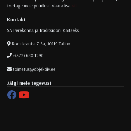
toetage meie püüdlusi. Vaata lisa
siit
Kontakt
SA Perekonna ja Traditsiooni Kaitseks
Roosikrantsi 7-3a, 10119 Tallinn
+(372) 680 1290
toimetus@objektiiv.ee
Jälgi meie tegevust