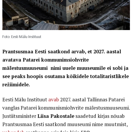
Foto: Eesti Mälu Instituut
Prantsusmaa Eesti saatkond arvab, et 2027. aastal
avatava Patarei kommunimsiohvrite
mälestusmuuseumi nimi uuele muuseumile ei sobi ja
see peaks hoopis osutama kõikidele totalitaristlikele
režiimidele.
Eesti Mälu Instituut
avab
2027. aastal Tallinnas Patarei
vanglas Patarei kommunismiohvrite mälestusmuuseumi.
Justiitsminister
Liisa Pakostale
saadetud kirjas nõuab
Prantsusmaa Eesti saatkond muuseumi nime muutmist,