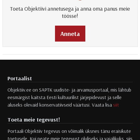
Toeta Objektiivi annetusega ja anna oma panus meie
töösse!
Anneta
Portaalist
Objektiiv.ee on SAPTK uudiste- ja arvamusportaal, mis lähtub
eesmärgist kaitsta Eesti kultuurilist järjepidevust ja selle
aluseks olevaid konservatiivseid väärtusi. Vaata lisa
siit
Toeta meie tegevust!
Portaali Objektiiv tegevus on võimalik üksnes tänu eraisikute
toetusele. Kui peate meie tegevust oluliseks ja vajalikuks, siis