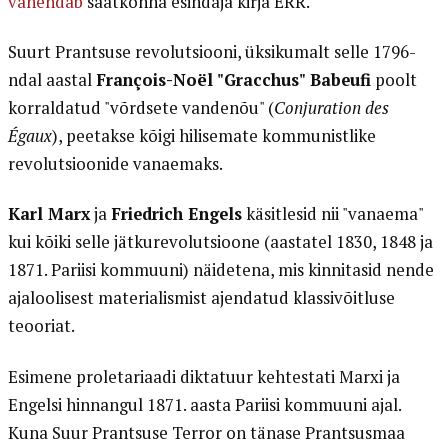
vahendab
saatkonna esindaja kirja ERR.
Suurt Prantsuse revolutsiooni, üksikumalt selle 1796-
ndal aastal
François-Noël "Gracchus" Babeufi
poolt
korraldatud "võrdsete vandenõu" (
Conjuration des
Égaux
), peetakse kõigi hilisemate kommunistlike
revolutsioonide vanaemaks.
Karl Marx
ja
Friedrich Engels
käsitlesid nii "vanaema"
kui kõiki selle jätkurevolutsioone (aastatel 1830, 1848 ja
1871. Pariisi kommuuni) näidetena, mis kinnitasid nende
ajaloolisest materialismist ajendatud klassivõitluse
teooriat.
Esimene proletariaadi diktatuur kehtestati Marxi ja
Engelsi hinnangul 1871. aasta Pariisi kommuuni ajal.
Kuna Suur Prantsuse Terror on tänase Prantsusmaa