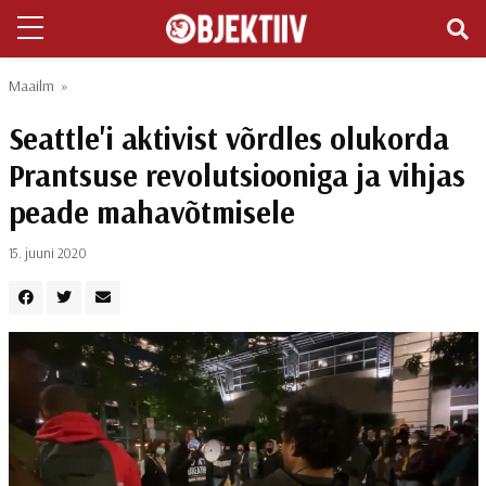
Maailm
»
Seattle'i aktivist võrdles olukorda
Prantsuse revolutsiooniga ja vihjas
peade mahavõtmisele
15. juuni 2020