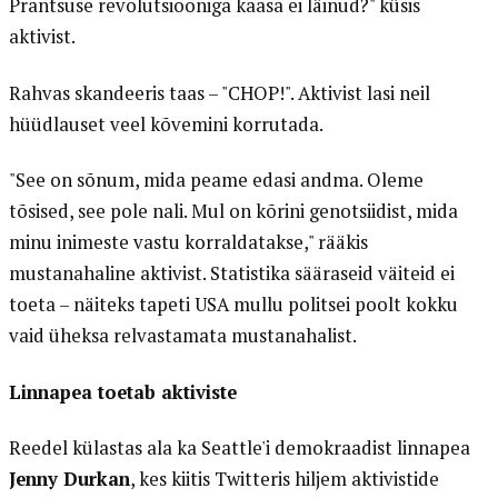
Prantsuse revolutsiooniga kaasa ei läinud?" küsis
aktivist.
Rahvas skandeeris taas – "CHOP!". Aktivist lasi neil
hüüdlauset veel kõvemini korrutada.
"See on sõnum, mida peame edasi andma. Oleme
tõsised, see pole nali. Mul on kõrini genotsiidist, mida
minu inimeste vastu korraldatakse," rääkis
mustanahaline aktivist. Statistika sääraseid väiteid ei
toeta – näiteks tapeti USA mullu politsei poolt kokku
vaid üheksa relvastamata mustanahalist.
Linnapea toetab aktiviste
Reedel külastas ala ka Seattle'i demokraadist linnapea
Jenny Durkan
, kes kiitis Twitteris hiljem aktivistide