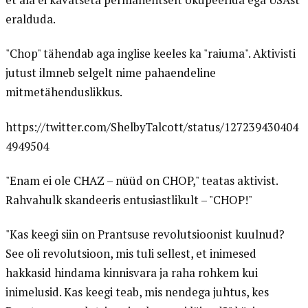
eralduda.
"Chop" tähendab aga inglise keeles ka "raiuma". Aktivisti
jutust ilmneb selgelt nime pahaendeline
mitmetähenduslikkus.
https://twitter.com/ShelbyTalcott/status/127239430404
4949504
"Enam ei ole CHAZ – nüüd on CHOP," teatas aktivist.
Rahvahulk skandeeris entusiastlikult – "CHOP!"
"Kas keegi siin on Prantsuse revolutsioonist kuulnud?
See oli revolutsioon, mis tuli sellest, et inimesed
hakkasid hindama kinnisvara ja raha rohkem kui
inimelusid. Kas keegi teab, mis nendega juhtus, kes