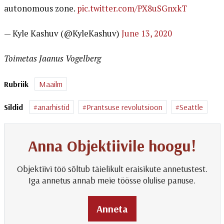
autonomous zone.
pic.twitter.com/PX8uSGnxkT
— Kyle Kashuv (@KyleKashuv)
June 13, 2020
Toimetas Jaanus Vogelberg
Rubriik
Maailm
Sildid
anarhistid
Prantsuse revolutsioon
Seattle
Anna Objektiivile hoogu!
Objektiivi töö sõltub täielikult eraisikute annetustest.
Iga annetus annab meie töösse olulise panuse.
Anneta