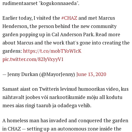
rudimentaarset "kogukonnaaeda".
Earlier today, I visited the
#CHAZ
and met Marcus
Henderson, the person behind the new community
garden popping up in Cal Anderson Park. Read more
about Marcus and the work that's gone into creating the
gardens:
https://t.co/mobTYoWIcK
pic.twitter.com/82lyVxyyV1
— Jenny Durkan (@MayorJenny)
June 13, 2020
Samast aiast on Twitteris levinud humoorikas video, kus
nähtavalt joobes või narkootikumide mõju all kodutu
mees aias ringi taarub ja odadega vehib.
A homeless man has invaded and conquered the garden
in CHAZ — setting up an autonomous zone inside the