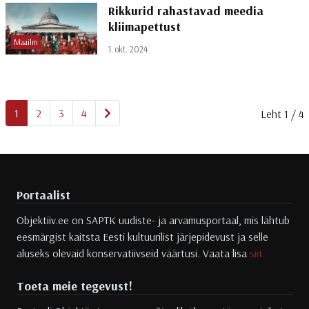
Rikkurid rahastavad meedia
kliimapettust
Maailm
1. okt. 2024
Järgmine
1
2
3
4
Leht 1 / 4
Portaalist
Objektiiv.ee on SAPTK uudiste- ja arvamusportaal, mis lähtub
eesmärgist kaitsta Eesti kultuurilist järjepidevust ja selle
aluseks olevaid konservatiivseid väärtusi. Vaata lisa
siit
Toeta meie tegevust!