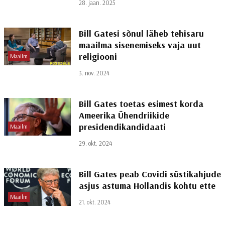
28. jaan. 2025
Bill Gatesi sõnul läheb tehisaru
maailma sisenemiseks vaja uut
religiooni
Maailm
3. nov. 2024
Bill Gates toetas esimest korda
Ameerika Ühendriikide
presidendikandidaati
Maailm
29. okt. 2024
Bill Gates peab Covidi süstikahjude
asjus astuma Hollandis kohtu ette
Maailm
21. okt. 2024