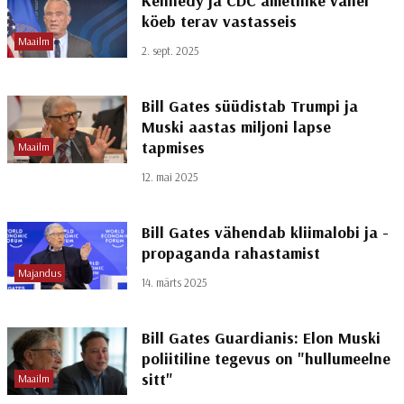
Kennedy ja CDC ametnike vahel
köeb terav vastasseis
Maailm
2. sept. 2025
Bill Gates süüdistab Trumpi ja
Muski aastas miljoni lapse
tapmises
Maailm
12. mai 2025
Bill Gates vähendab kliimalobi ja -
propaganda rahastamist
Majandus
14. märts 2025
Bill Gates Guardianis: Elon Muski
poliitiline tegevus on "hullumeelne
sitt"
Maailm