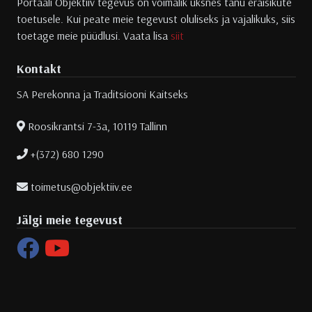
Portaali Objektiiv tegevus on võimalik üksnes tänu eraisikute
toetusele. Kui peate meie tegevust oluliseks ja vajalikuks, siis
toetage meie püüdlusi. Vaata lisa
siit
Kontakt
SA Perekonna ja Traditsiooni Kaitseks
Roosikrantsi 7-3a, 10119 Tallinn
+(372) 680 1290
toimetus@objektiiv.ee
Jälgi meie tegevust