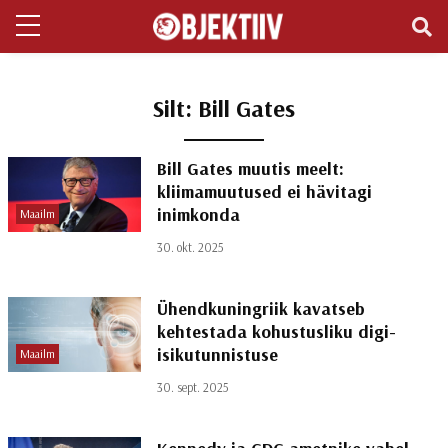
Silt:
Bill Gates
Bill Gates muutis meelt:
kliimamuutused ei hävitagi
inimkonda
Maailm
30. okt. 2025
Ühendkuningriik kavatseb
kehtestada kohustusliku digi-
isikutunnistuse
Maailm
30. sept. 2025