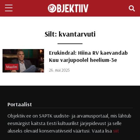
Silt:
kvantarvuti
Erukindral: Hiina RV kaevandab
Kuu varjupoolel heelium-3e
Maailm
26. mai 2025
Portaalist
Objektiiv.ee on SAPTK uudiste- ja arvamusportaal, mis lähtub
eesmärgist kaitsta Eesti kultuurilist järjepidevust ja selle
aluseks olevaid konservatiivseid väärtusi. Vaata lisa
siit