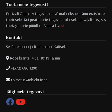
Toeta meie tegevust!
Portaali Objektiiv tegevus on võimalik üksnes tänu eraisikute
toetusele. Kui peate meie tegevust oluliseks ja vajalikuks, siis
toetage meie püüdlusi. Vaata lisa
siit
Kontakt
SA Perekonna ja Traditsiooni Kaitseks
Roosikrantsi 7-3a, 10119 Tallinn
+(372) 680 1290
toimetus@objektiiv.ee
Jälgi meie tegevust