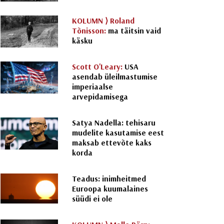
KOLUMN ⟩
Roland
Tõnisson:
ma täitsin vaid
käsku
Scott O'Leary:
USA
asendab üleilmastumise
imperiaalse
arvepidamisega
Satya Nadella: tehisaru
mudelite kasutamise eest
maksab ettevõte kaks
korda
Teadus: inimheitmed
Euroopa kuumalaines
süüdi ei ole