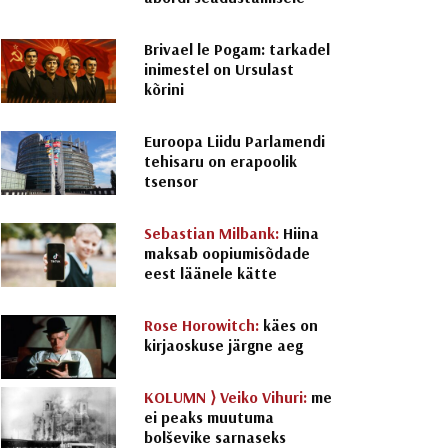
Brivael le Pogam: tarkadel
inimestel on Ursulast
kõrini
Euroopa Liidu Parlamendi
tehisaru on erapoolik
tsensor
Sebastian Milbank:
Hiina
maksab oopiumisõdade
eest läänele kätte
Rose Horowitch:
käes on
kirjaoskuse järgne aeg
KOLUMN ⟩
Veiko Vihuri:
me
ei peaks muutuma
bolševike sarnaseks