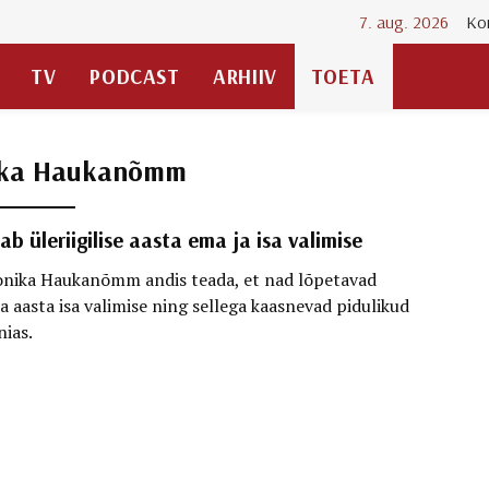
7. aug. 2026
Ko
TV
PODCAST
ARHIIV
TOETA
ka Haukanõmm
tab üleriigilise aasta ema ja isa valimise
Monika Haukanõmm andis teada, et nad lõpetavad
 ja aasta isa valimise ning sellega kaasnevad pidulikud
ias.