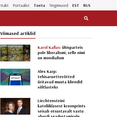
ntakt
Portaalist
Toeta
Tingimused
EST
RUS
Viimased artiklid
Karol Kallas:
ühisparteis
pole liberalismi, selle nimi
on mondialism
Alex Karp:
tehisaruettevõtted
üritavad muuta kliendid
sõltlasteks
Liechtensteini
katoliiklasest kroonprints
seisab otsustavalt vastu
abordi seadustamisele