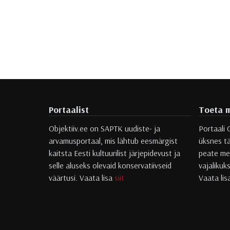
Portaalist
Toeta m
Objektiiv.ee on SAPTK uudiste- ja
Portaali 
arvamusportaal, mis lähtub eesmärgist
üksnes tä
kaitsta Eesti kultuurilist järjepidevust ja
peate mei
selle aluseks olevaid konservatiivseid
vajalikuk
väärtusi. Vaata lisa
siit
Vaata li