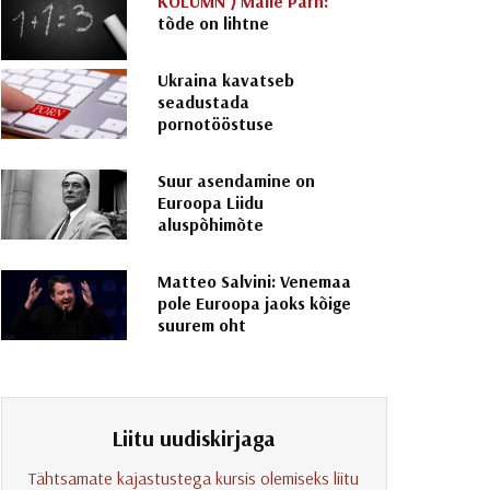
KOLUMN ⟩
Malle Pärn:
tõde on lihtne
Ukraina kavatseb
seadustada
pornotööstuse
Suur asendamine on
Euroopa Liidu
aluspõhimõte
Matteo Salvini: Venemaa
pole Euroopa jaoks kõige
suurem oht
Liitu uudiskirjaga
Tähtsamate kajastustega kursis olemiseks liitu