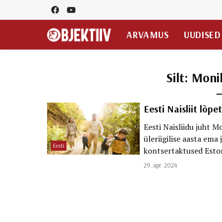
ARVAMUS
UUDISED
Silt:
Moni
Eesti Naisliit lõpe
Eesti Naisliidu juht 
üleriigilise aasta ema
Eesti
kontsertaktused Eston
29. apr. 2024