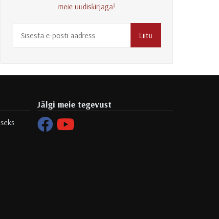
meie uudiskirjaga!
Liitu
Jälgi meie tegevust
tseks