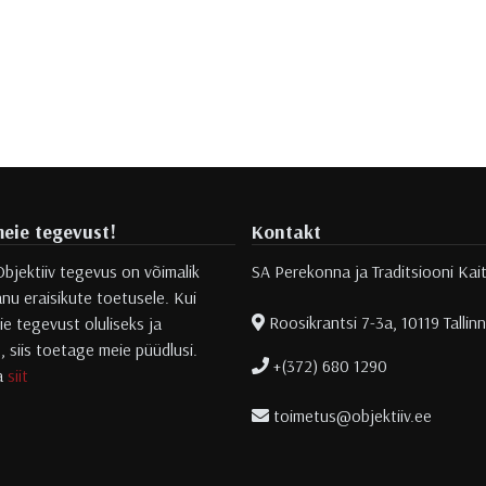
eie tegevust!
Kontakt
Objektiiv tegevus on võimalik
SA Perekonna ja Traditsiooni Kai
nu eraisikute toetusele. Kui
Roosikrantsi 7-3a, 10119 Tallinn
e tegevust oluliseks ja
s, siis toetage meie püüdlusi.
+(372) 680 1290
sa
siit
toimetus@objektiiv.ee