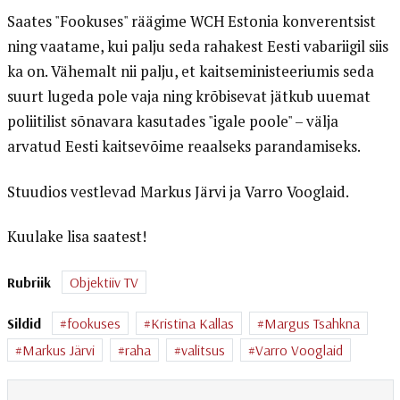
Saates "Fookuses" räägime WCH Estonia konverentsist
ning vaatame, kui palju seda rahakest Eesti vabariigil siis
ka on. Vähemalt nii palju, et kaitseministeeriumis seda
suurt lugeda pole vaja ning krõbisevat jätkub uuemat
poliitilist sõnavara kasutades "igale poole" – välja
arvatud Eesti kaitsevõime reaalseks parandamiseks.
Stuudios vestlevad Markus Järvi ja Varro Vooglaid.
Kuulake lisa saatest!
Rubriik
Objektiiv TV
Sildid
fookuses
Kristina Kallas
Margus Tsahkna
Markus Järvi
raha
valitsus
Varro Vooglaid