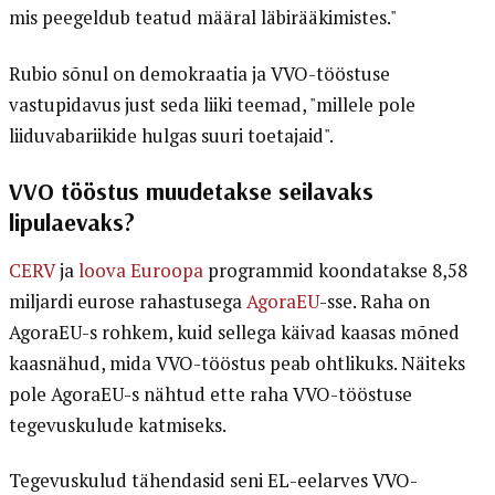
mis peegeldub teatud määral läbirääkimistes."
Rubio sõnul on demokraatia ja VVO-tööstuse
vastupidavus just seda liiki teemad, "millele pole
liiduvabariikide hulgas suuri toetajaid".
VVO tööstus muudetakse seilavaks
lipulaevaks?
CERV
ja
loova Euroopa
programmid koondatakse 8,58
miljardi eurose rahastusega
AgoraEU
-sse. Raha on
AgoraEU-s rohkem, kuid sellega käivad kaasas mõned
kaasnähud, mida VVO-tööstus peab ohtlikuks. Näiteks
pole AgoraEU-s nähtud ette raha VVO-tööstuse
tegevuskulude katmiseks.
Tegevuskulud tähendasid seni EL-eelarves VVO-