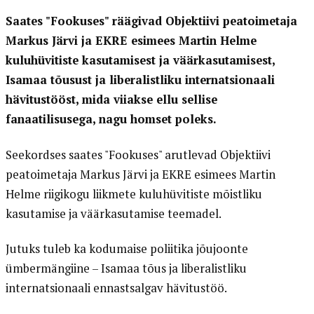
Saates "Fookuses" räägivad Objektiivi peatoimetaja
Markus Järvi ja EKRE esimees Martin Helme
kuluhüvitiste kasutamisest ja väärkasutamisest,
Isamaa tõusust ja liberalistliku internatsionaali
hävitustööst, mida viiakse ellu sellise
fanaatilisusega, nagu homset poleks.
Seekordses saates "Fookuses" arutlevad Objektiivi
peatoimetaja Markus Järvi ja EKRE esimees Martin
Helme riigikogu liikmete kuluhüvitiste mõistliku
kasutamise ja väärkasutamise teemadel.
Jutuks tuleb ka kodumaise poliitika jõujoonte
ümbermängiine – Isamaa tõus ja liberalistliku
internatsionaali ennastsalgav hävitustöö.