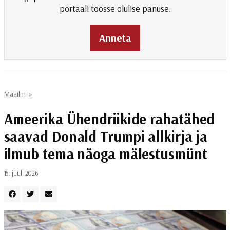
portaali töösse olulise panuse.
Anneta
Maailm
»
Ameerika Ühendriikide rahatähed
saavad Donald Trumpi allkirja ja
ilmub tema näoga mälestusmünt
15. juuli 2026