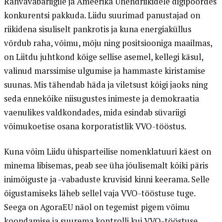
Rahvavabariigile ja Ameerika Ühendriikidele digipöördes
konkurentsi pakkuda. Liidu suurimad panustajad on
riikidena sisuliselt pankrotis ja kuna energiaküllus
võrdub raha, võimu, mõju ning positsiooniga maailmas,
on Liitdu juhtkond kõige sellise asemel, kellegi käsul,
valinud marssimise ulgumise ja hammaste kiristamise
suunas. Mis tähendab häda ja viletsust kõigi jaoks ning
seda ennekõike niisugustes inimeste ja demokraatia
vaenulikes valdkondades, mida esindab süvariigi
võimukoetise osana korporatistlik VVO-tööstus.
Kuna võim Liidu ühisparteilise nomenklatuuri käest on
minema libisemas, peab see üha jõulisemalt kõiki päris
inimõiguste ja -vabaduste kruvisid kinni keerama. Selle
õigustamiseks läheb sellel vaja VVO-tööstuse tuge.
Seega on AgoraEU näol on tegemist pigem võimu
koondamise ja suurema kontrolli kui VVO-tööstuse