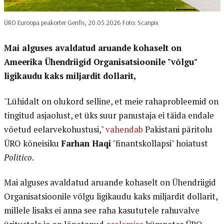
ÜRO Euroopa peakorter Genfis, 20.05.2026 Foto: Scanpix
Mai alguses avaldatud aruande kohaselt on
Ameerika Ühendriigid Organisatsioonile "võlgu"
ligikaudu kaks miljardit dollarit,
"Lühidalt on olukord selline, et meie rahaprobleemid on
tingitud asjaolust, et üks suur panustaja ei täida endale
võetud eelarvekohustusi,"
vahendab
Pakistani päritolu
ÜRO kõneisiku
Farhan Haqi
"finantskollapsi" hoiatust
Politico
.
Mai alguses avaldatud aruande kohaselt on Ühendriigid
Organisatsioonile võlgu ligikaudu kaks miljardit dollarit,
millele lisaks ei anna see raha kasututele rahuvalve