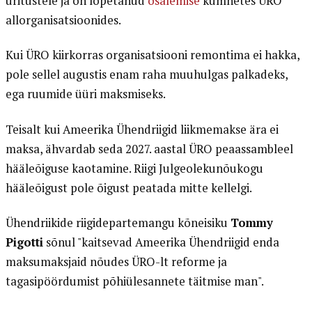
üritustele ja on lõpetanud
osalemise
kümnetes ÜRO
allorganisatsioonides.
Kui ÜRO kiirkorras organisatsiooni remontima ei hakka,
pole sellel augustis enam raha muuhulgas palkadeks,
ega ruumide üüri maksmiseks.
Teisalt kui Ameerika Ühendriigid liikmemakse ära ei
maksa, ähvardab seda 2027. aastal ÜRO peaassambleel
hääleõiguse kaotamine. Riigi Julgeolekunõukogu
hääleõigust pole õigust peatada mitte kellelgi.
Ühendriikide riigidepartemangu kõneisiku
Tommy
Pigotti
sõnul "kaitsevad Ameerika Ühendriigid enda
maksumaksjaid nõudes ÜRO-lt reforme ja
tagasipöördumist põhiülesannete täitmise man".