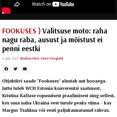
FOOKUSES ⟩
Valitsuse moto: raha
nagu raba, ausust ja mõistust ei
penni eestki
4. sept. 2025
Markus Järvi
,
Varro Vooglaid
Objektiivi saade "Fookuses" alustab uut hooaega.
Juttu tuleb WCH Estonia konverentsi saatusest,
Kristina Kallase ropusuisest praalimisest ning sellest,
kes oma naha Ukraina eest turule peaks viima – kas
Margus Tsahkna või eesti paljukannatanud rahvas.