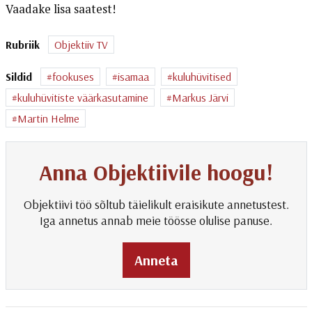
Vaadake lisa saatest!
Rubriik
Objektiiv TV
Sildid
fookuses
isamaa
kuluhüvitised
kuluhüvitiste väärkasutamine
Markus Järvi
Martin Helme
Anna Objektiivile hoogu!
Objektiivi töö sõltub täielikult eraisikute annetustest.
Iga annetus annab meie töösse olulise panuse.
Anneta