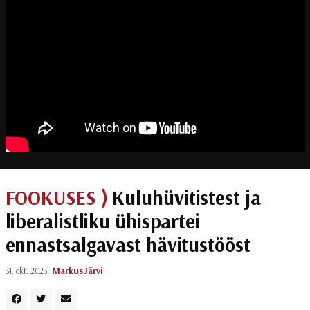
FOOKUSES ⟩
Kuluhüvitistest ja
liberalistliku ühispartei
ennastsalgavast hävitustööst
31. okt. 2023
Markus Järvi