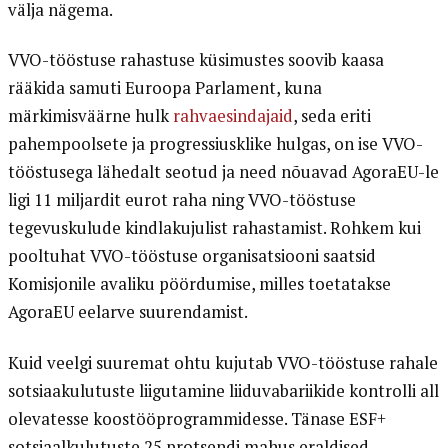
välja nägema.
VVO-tööstuse rahastuse küsimustes soovib kaasa
rääkida samuti Euroopa Parlament, kuna
märkimisväärne hulk
rahvaesindajaid
, seda eriti
pahempoolsete ja progressiusklike hulgas, on ise VVO-
tööstusega lähedalt seotud ja need nõuavad AgoraEU-le
ligi 11 miljardit eurot raha ning VVO-tööstuse
tegevuskulude kindlakujulist rahastamist. Rohkem kui
pooltuhat VVO-tööstuse organisatsiooni saatsid
Komisjonile avaliku pöördumise, milles toetatakse
AgoraEU eelarve suurendamist.
Kuid veelgi suuremat ohtu kujutab VVO-tööstuse rahale
sotsiaakulutuste liigutamine liiduvabariikide kontrolli all
olevatesse koostööprogrammidesse. Tänase ESF+
sotsiaalkulutuste 25 protsendi mahus eraldised