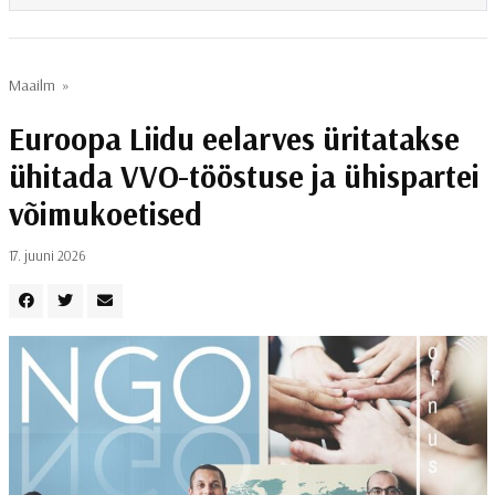
Maailm
»
Euroopa Liidu eelarves üritatakse
ühitada VVO-tööstuse ja ühispartei
võimukoetised
17. juuni 2026