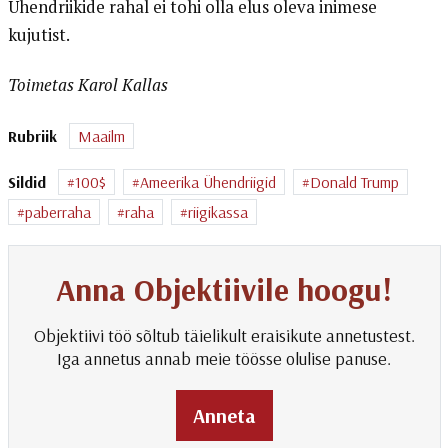
Ühendriikide rahal ei tohi olla elus oleva inimese
kujutist.
Toimetas Karol Kallas
Rubriik
Maailm
Sildid
100$
Ameerika Ühendriigid
Donald Trump
paberraha
raha
riigikassa
Anna Objektiivile hoogu!
Objektiivi töö sõltub täielikult eraisikute annetustest.
Iga annetus annab meie töösse olulise panuse.
Anneta