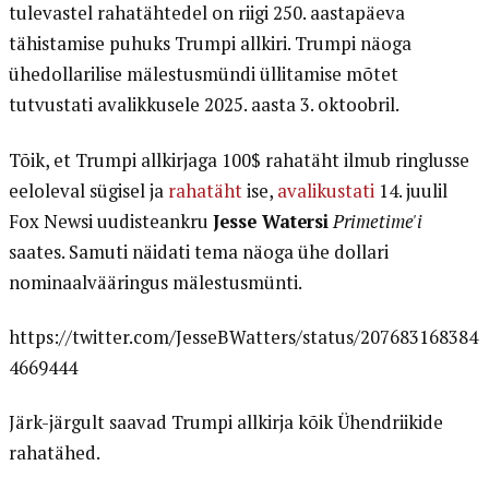
tulevastel rahatähtedel on riigi 250. aastapäeva
tähistamise puhuks Trumpi allkiri. Trumpi näoga
ühedollarilise mälestusmündi üllitamise mõtet
tutvustati avalikkusele 2025. aasta 3. oktoobril.
Tõik, et Trumpi allkirjaga 100$ rahatäht ilmub ringlusse
eeloleval sügisel ja
rahatäht
ise,
avalikustati
14. juulil
Fox Newsi uudisteankru
Jesse Watersi
Primetime'i
saates. Samuti näidati tema näoga ühe dollari
nominaalvääringus mälestusmünti.
https://twitter.com/JesseBWatters/status/207683168384
4669444
Järk-järgult saavad Trumpi allkirja kõik Ühendriikide
rahatähed.