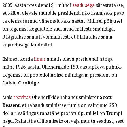
2005. aasta presidendi $1 mündi
seadusega
sätestatakse,
et käibel olevale mündile presidendi näo lisamiseks peab
ta olema surnud vähemalt kaks aastat. Millisel põhjusel
on tegemist kogujatele suunatud mälestusmündiga.
Räägitakse samuti võimalusest, et üllitatakse sama
kujundusega kuldmünt.
Esimest korda
ilmus
ametis oleva presidendi näoga
münt 1926. aastal Ühendriikide 150. aastapäeva puhuks.
Tegemist oli pooledollarilise mündiga ja president oli
Calvin Coolidge
.
Mais
teavitas
Ühendriikide rahandusminister
Scott
Bessent
, et rahandusministeeriumis on valminud 250
dollari vääringus rahatähe prototüüp, millel on Trumpi
nägu. Rahatähe üllitamiseks on vaja muuta seadust, sest