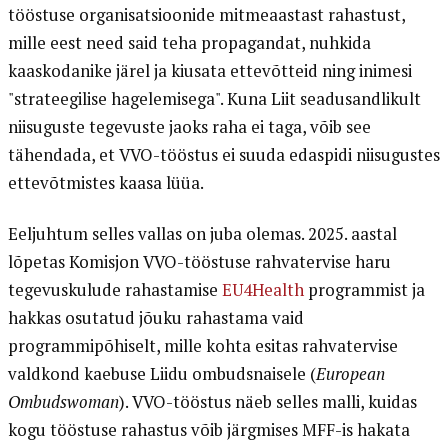
tööstuse organisatsioonide mitmeaastast rahastust,
mille eest need said teha propagandat, nuhkida
kaaskodanike järel ja kiusata ettevõtteid ning inimesi
"strateegilise hagelemisega". Kuna Liit seadusandlikult
niisuguste tegevuste jaoks raha ei taga, võib see
tähendada, et VVO-tööstus ei suuda edaspidi niisugustes
ettevõtmistes kaasa lüüa.
Eeljuhtum selles vallas on juba olemas. 2025. aastal
lõpetas Komisjon VVO-tööstuse rahvatervise haru
tegevuskulude rahastamise
EU4Health
programmist ja
hakkas osutatud jõuku rahastama vaid
programmipõhiselt, mille kohta esitas rahvatervise
valdkond kaebuse Liidu ombudsnaisele (
European
Ombudswoman
). VVO-tööstus näeb selles malli, kuidas
kogu tööstuse rahastus võib järgmises MFF-is hakata