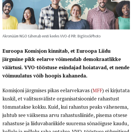
Akronüüm NGO tähenab eesti keeles VVO-d Pilt: BigStockPhoto
Euroopa Komisjon kinnitab, et Euroopa Liidu
järgmine pikk eelarve võimendab demokraatlikke
väärtusi. VVO-tööstuse esindajad hoiatavad, et nende
võimuulatus võib hoopis kahaneda.
Komisjoni järgmises pikas eelarvekavas (
MFF
) ei kirjutata
kuskil, et valitsusväliste organisatsioonide rahastust
tõmmatakse kokku. Kuid, kui rahastus peaks vähenema,
juhtub see väiksema arvu rahastusliinide, pisema otsese
rahastuse ja liiduvabariikide suurema sõnaõiguse kaudu,
kellele ja milleks raha antakse. VVO-tööstuse rühmitised