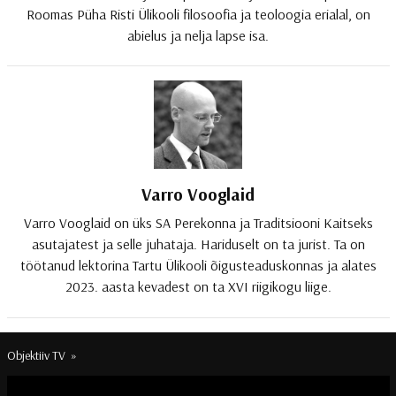
Roomas Püha Risti Ülikooli filosoofia ja teoloogia erialal, on
abielus ja nelja lapse isa.
Varro Vooglaid
Varro Vooglaid on üks SA Perekonna ja Traditsiooni Kaitseks
asutajatest ja selle juhataja. Hariduselt on ta jurist. Ta on
töötanud lektorina Tartu Ülikooli õigusteaduskonnas ja alates
2023. aasta kevadest on ta XVI riigikogu liige.
Objektiiv TV
»