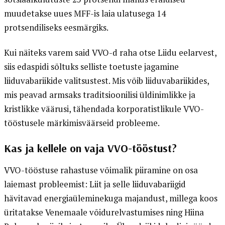
muudetakse uues MFF-is laia ulatusega 14
protsendiliseks eesmärgiks.
Kui näiteks varem said VVO-d raha otse Liidu eelarvest,
siis edaspidi sõltuks selliste toetuste jagamine
liiduvabariikide valitsustest. Mis võib liiduvabariikides,
mis peavad armsaks traditsioonilisi üldinimlikke ja
kristlikke väärusi, tähendada korporatistlikule VVO-
tööstusele märkimisväärseid probleeme.
Kas ja kellele on vaja VVO-tööstust?
VVO-tööstuse rahastuse võimalik piiramine on osa
laiemast probleemist: Liit ja selle liiduvabariigid
hävitavad energiaüleminekuga majandust, millega koos
üritatakse Venemaale võidurelvastumises ning Hiina