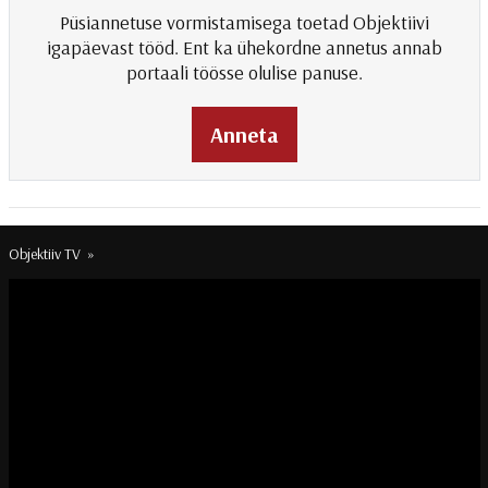
Püsiannetuse vormistamisega toetad Objektiivi
igapäevast tööd. Ent ka ühekordne annetus annab
portaali töösse olulise panuse.
Anneta
Objektiiv TV
»