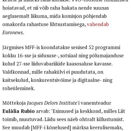
hoiatavad, et nii võib raha hakata nende suunas
aeglasemalt liikuma, mida komisjon põhjendab
omakorda rahastuse lihtsustamisega,
vahendab
Euronews
.
Järgmises MFF-is koondatakse senised 52 programmi
kokku 16-sse ja sidususe-, sotsiaal ning põlumajanduse
kulud 27-sse liiduvabariikide kaasosaluse kavasse.
Valdkonnad, mille rahakülvi ei puudutata, on
kaitsekulud, konkurentsivõime ja digitaalne- ning
roheüleminek.
Mõttekoja
Jacques Delors Institute
'i vanemteadur
Eulàlia Rubio
arvab: "Esimused ja keskkond, milles Liit
toimib, muutuvad. Liidu sees näeb ohtralt killustumist.
See muudab [MFF-i kõnelused] märksa keerulisemaks,