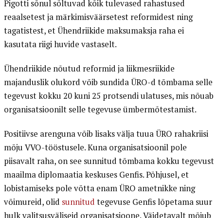
Pigotti sõnul sõltuvad kõik tulevased rahastused
reaalsetest ja märkimisväärsetest reformidest ning
tagatistest, et Ühendriikide maksumaksja raha ei
kasutata riigi huvide vastaselt.
Ühendriikide nõutud reformid ja liikmesriikide
majanduslik olukord võib sundida ÜRO-d tõmbama selle
tegevust kokku 20 kuni 25 protsendi ulatuses, mis nõuab
organisatsioonilt selle tegevuse ümbermõtestamist.
Positiivse arenguna võib lisaks välja tuua ÜRO rahakriisi
mõju VVO-tööstusele. Kuna organisatsioonil pole
piisavalt raha, on see sunnitud tõmbama kokku tegevust
maailma diplomaatia keskuses Genfis. Põhjusel, et
lobistamiseks pole võtta enam ÜRO ametnikke ning
võimureid, olid
sunnitud
tegevuse Genfis lõpetama suur
hulk valitsusväliseid organisatsioone. Väidetavalt mõjub