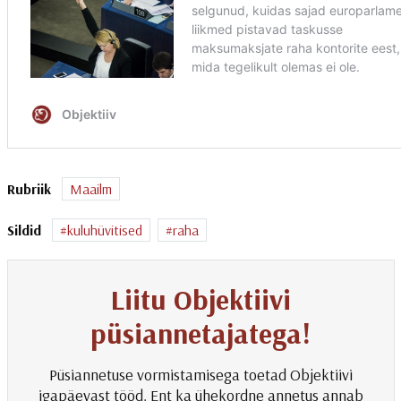
Rubriik
Maailm
Sildid
kuluhüvitised
raha
Liitu Objektiivi
püsiannetajatega!
Püsiannetuse vormistamisega toetad Objektiivi
igapäevast tööd. Ent ka ühekordne annetus annab