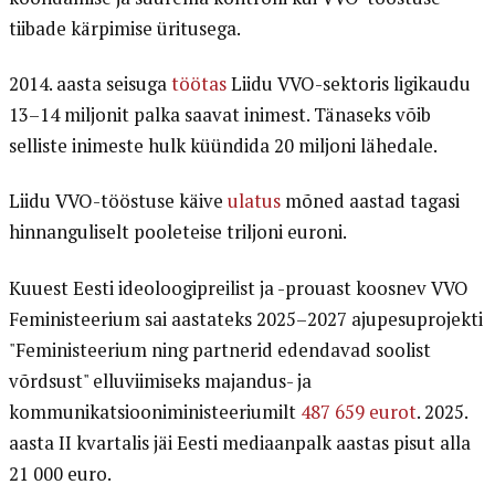
tiibade kärpimise üritusega.
2014. aasta seisuga
töötas
Liidu VVO-sektoris ligikaudu
13–14 miljonit palka saavat inimest. Tänaseks võib
selliste inimeste hulk küündida 20 miljoni lähedale.
Liidu VVO-tööstuse käive
ulatus
mõned aastad tagasi
hinnanguliselt pooleteise triljoni euroni.
Kuuest Eesti ideoloogipreilist ja -prouast koosnev VVO
Feministeerium sai aastateks 2025–2027 ajupesuprojekti
"Feministeerium ning partnerid edendavad soolist
võrdsust" elluviimiseks majandus- ja
kommunikatsiooniministeeriumilt
487 659 eurot
. 2025.
aasta II kvartalis jäi Eesti mediaanpalk aastas pisut alla
21 000 euro.