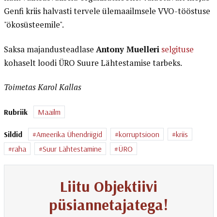
Genfi kriis halvasti tervele ülemaailmsele VVO-tööstuse
"ökosüsteemile".
Saksa majandusteadlase
Antony Muelleri
selgituse
kohaselt loodi ÜRO Suure Lähtestamise tarbeks.
Toimetas Karol Kallas
Rubriik
Maailm
Sildid
Ameerika Ühendriigid
korruptsioon
kriis
raha
Suur Lähtestamine
ÜRO
Liitu Objektiivi
püsiannetajatega!