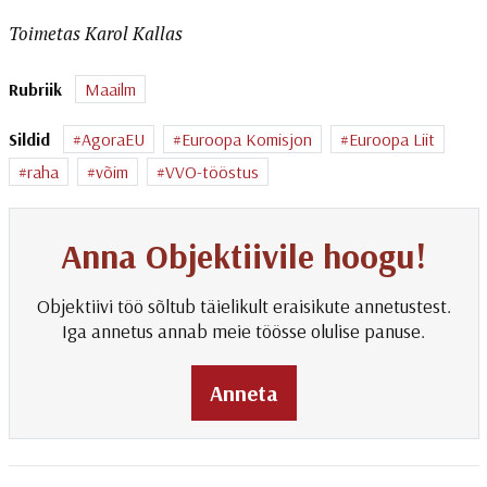
Toimetas Karol Kallas
Rubriik
Maailm
Sildid
AgoraEU
Euroopa Komisjon
Euroopa Liit
raha
võim
VVO-tööstus
Anna Objektiivile hoogu!
Objektiivi töö sõltub täielikult eraisikute annetustest.
Iga annetus annab meie töösse olulise panuse.
Anneta