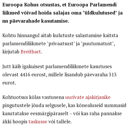
Euroopa Kohus otsustas, et Euroopa Parlamendi
liikmed võivad hoida salajas oma "üldkulutused" ja
nn päevarahade kasutamise.
Kohtu hinnangul aitab kulutuste salastamine kaitsta
parlamendiliikmete "privaatsust" ja "puutumatust",
kirjutab
Breitbart
.
Jutt käib igakuisest parlamendiliikmete kasutuses
olevast 4416 eurost, millele lisandub päevaraha 313
eurot.
Kohtuotsus kõlas vastusena
uurivate ajakirjanike
pingutustele jõuda selgusele, kas kõnealuseid summasid
kasutatakse eesmärgipäraselt – või kas raha pannakse
äkki hoopis
taskusse
või tallele.