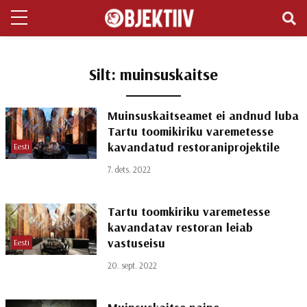
Silt:
muinsuskaitse
Muinsuskaitseamet ei andnud luba
Tartu toomikiriku varemetesse
kavandatud restoraniprojektile
Eesti
7. dets. 2022
Tartu toomkiriku varemetesse
kavandatav restoran leiab
vastuseisu
Eesti
20. sept. 2022