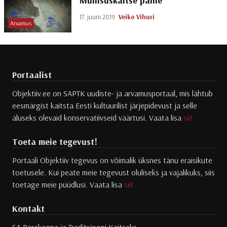
Muinsuskaitse paine
17. juuni 2019
Veiko Vihuri
Arvamus
Portaalist
Objektiiv.ee on SAPTK uudiste- ja arvamusportaal, mis lähtub
eesmärgist kaitsta Eesti kultuurilist järjepidevust ja selle
aluseks olevaid konservatiivseid väärtusi. Vaata lisa
siit
Toeta meie tegevust!
Portaali Objektiiv tegevus on võimalik üksnes tänu eraisikute
toetusele. Kui peate meie tegevust oluliseks ja vajalikuks, siis
toetage meie püüdlusi. Vaata lisa
siit
Kontakt