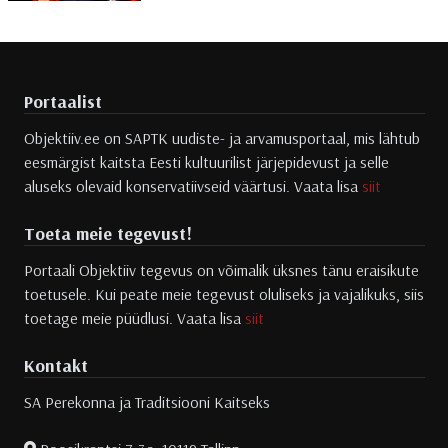
Portaalist
Objektiiv.ee on SAPTK uudiste- ja arvamusportaal, mis lähtub
eesmärgist kaitsta Eesti kultuurilist järjepidevust ja selle
aluseks olevaid konservatiivseid väärtusi. Vaata lisa
siit
Toeta meie tegevust!
Portaali Objektiiv tegevus on võimalik üksnes tänu eraisikute
toetusele. Kui peate meie tegevust oluliseks ja vajalikuks, siis
toetage meie püüdlusi. Vaata lisa
siit
Kontakt
SA Perekonna ja Traditsiooni Kaitseks