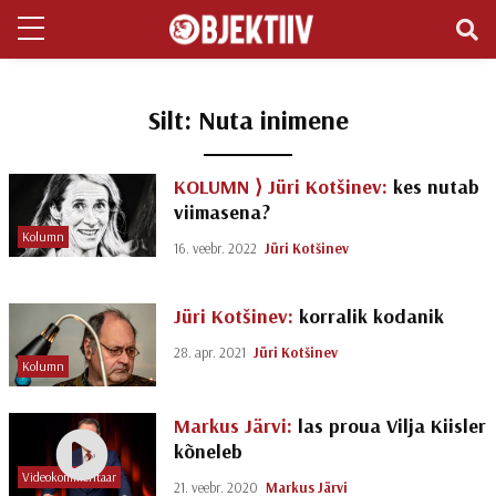
Silt:
Nuta inimene
KOLUMN ⟩
Jüri Kotšinev:
kes nutab
viimasena?
Kolumn
16. veebr. 2022
Jüri Kotšinev
Jüri Kotšinev:
korralik kodanik
28. apr. 2021
Jüri Kotšinev
Kolumn
Markus Järvi:
las proua Vilja Kiisler
kõneleb
Videokommentaar
21. veebr. 2020
Markus Järvi