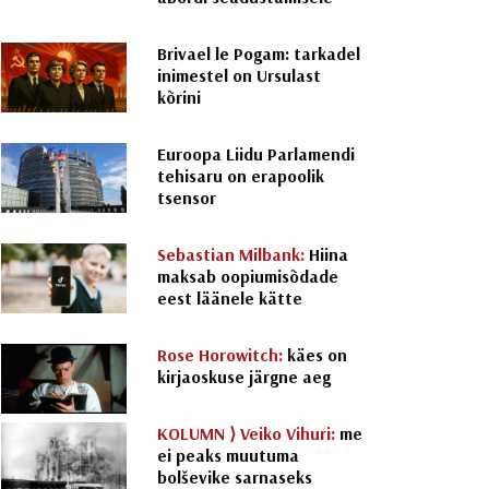
Brivael le Pogam: tarkadel
inimestel on Ursulast
kõrini
Euroopa Liidu Parlamendi
tehisaru on erapoolik
tsensor
Sebastian Milbank:
Hiina
maksab oopiumisõdade
eest läänele kätte
Rose Horowitch:
käes on
kirjaoskuse järgne aeg
KOLUMN ⟩
Veiko Vihuri:
me
ei peaks muutuma
bolševike sarnaseks