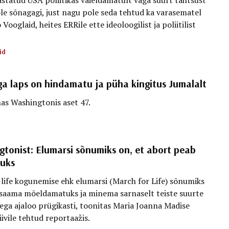
e sõnagagi, just nagu pole seda tehtud ka varasematel
Vooglaid, heites ERRile ette ideoloogilist ja poliitilist
id
ga laps on hindamatu ja püha kingitus Jumalalt
nas Washingtonis aset 47.
tonist: Elumarsi sõnumiks on, et abort peab
uks
ife kogunemise ehk elumarsi (March for Life) sõnumiks
 saama mõeldamatuks ja minema sarnaselt teiste suurte
ega ajaloo prügikasti, toonitas Maria Joanna Madise
ivile tehtud reportaažis.