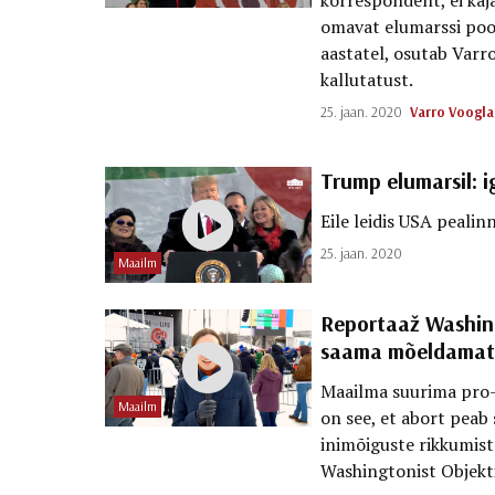
omavat elumarssi pool
aastatel, osutab Varro 
kallutatust.
25. jaan. 2020
Varro Voogla
Trump elumarsil: i
Eile leidis USA pealin
25. jaan. 2020
Maailm
Reportaaž Washing
saama mõeldamat
Maailma suurima pro-l
Maailm
on see, et abort peab
inimõiguste rikkumist
Washingtonist Objekti