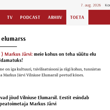
7. aug. 2026
Ko
TV
PODCAST
ARHIIV
TOETA
:
elumarss
 ⟩
Markus Järvi:
meie kohus on teha süütu elu
ldamatuks!
 on iga kultuuri, tsivilisatsiooni ja riigi kohus, tunnistas
ja Markus Järvi Vilniuse Elumarsil peetud kõnes.
ad jõud Vilniuse Elumarsil. Eestit esindab
 peatoimetaja Markus Järvi