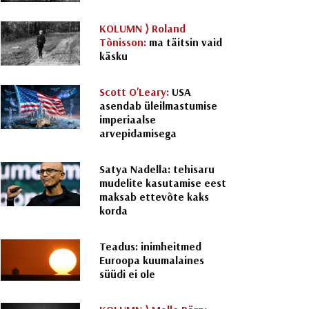
KOLUMN ⟩
Roland
Tõnisson:
ma täitsin vaid
käsku
Scott O'Leary:
USA
asendab üleilmastumise
imperiaalse
arvepidamisega
Satya Nadella: tehisaru
mudelite kasutamise eest
maksab ettevõte kaks
korda
Teadus: inimheitmed
Euroopa kuumalaines
süüdi ei ole