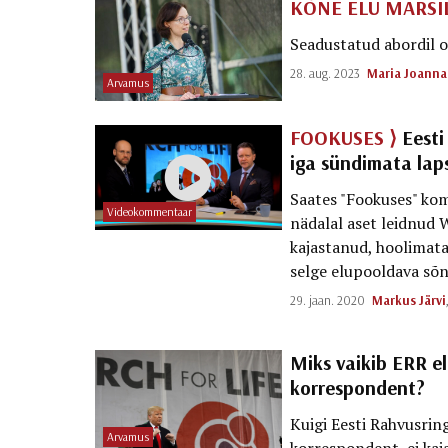
KÕNE ELU MARSI
Seadustatud abordil o
28. aug. 2023
Maria Joanna
Arvamus
FOOKUSES ⟩
Eesti
iga sündimata lap
Saates "Fookuses" kom
Videokommentaar
nädalal aset leidnud 
kajastanud, hoolimata 
selge elupooldava sõ
29. jaan. 2020
Markus Järvi
Miks vaikib ERR e
korrespondent?
Kuigi Eesti Rahvusri
Arvamus
korrespondent, ei kaj