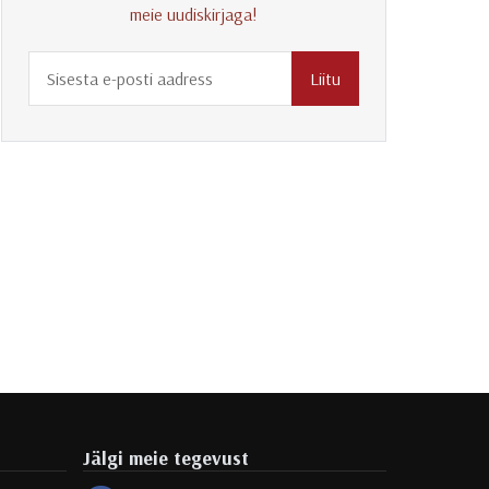
meie uudiskirjaga!
Liitu
Jälgi meie tegevust