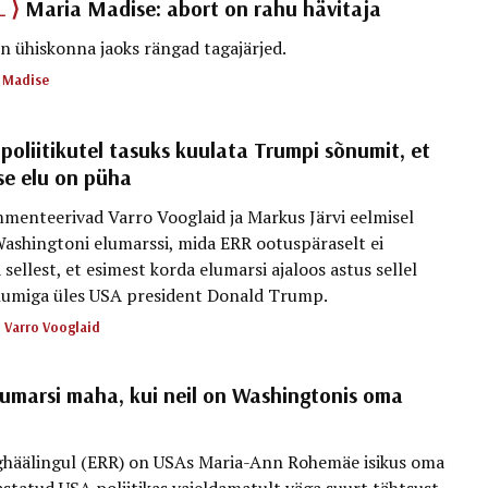
L ⟩
Maria Madise: abort on rahu hävitaja
n ühiskonna jaoks rängad tagajärjed.
 Madise
 poliitikutel tasuks kuulata Trumpi sõnumit, et
se elu on püha
menteerivad Varro Vooglaid ja Markus Järvi eelmisel
Washingtoni elumarssi, mida ERR ootuspäraselt ei
sellest, et esimest korda elumarsi ajaloos astus sellel
numiga üles USA president Donald Trump.
,
Varro Vooglaid
lumarsi maha, kui neil on Washingtonis oma
nghäälingul (ERR) on USAs Maria-Ann Rohemäe isikus oma
astatud USA poliitikas vaieldamatult väga suurt tähtsust