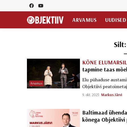
ARVAMUS
UUDISED
Silt
KÕNE ELUMARSIL
tapmine taas mõe
Elu pühaduse austamine
Arvamus
Objektiivi peatoimeta
9. okt. 2025
Markus Järvi
Baltimaad ühendav
kõnega Objektiivi