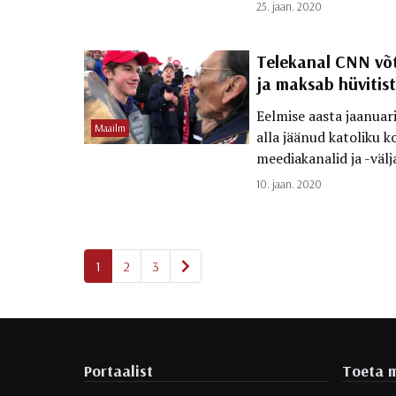
25. jaan. 2020
Telekanal CNN võtt
ja maksab hüvitist
Eelmise aasta jaanuar
Maailm
alla jäänud katoliku 
meediakanalid ja -väl
10. jaan. 2020
Järgmine
1
2
3
Portaalist
Toeta m