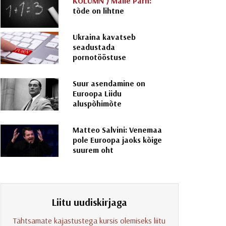
KOLUMN ⟩
Malle Pärn:
tõde on lihtne
Ukraina kavatseb
seadustada
pornotööstuse
Suur asendamine on
Euroopa Liidu
aluspõhimõte
Matteo Salvini: Venemaa
pole Euroopa jaoks kõige
suurem oht
Liitu uudiskirjaga
Tähtsamate kajastustega kursis olemiseks liitu