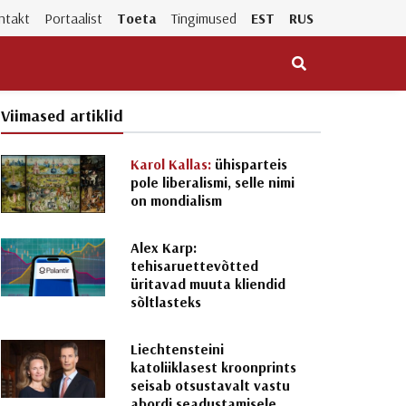
ntakt
Portaalist
Toeta
Tingimused
EST
RUS
Viimased artiklid
Karol Kallas:
ühisparteis
pole liberalismi, selle nimi
on mondialism
Alex Karp:
tehisaruettevõtted
üritavad muuta kliendid
sõltlasteks
Liechtensteini
katoliiklasest kroonprints
seisab otsustavalt vastu
abordi seadustamisele