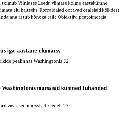
l toimub Vilniuses Leedu viimase kolme aastakümne
mata elu kaitseks. Korraldajad ootavad osalejaid kõikdest
indajana astub kõnega esile Objektiivi peatoimetaja
us iga-aastane elumarss
ikide pealinnas Washingtonis 52.
⟩
Washingtonis marssisid kümned tuhanded
divastased marssisid reedel, 19.