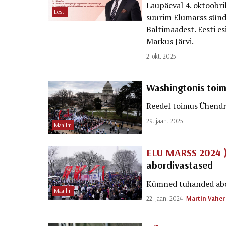
Laupäeval 4. oktoobri
Eesti
suurim Elumarss sündi
Baltimaadest. Eesti es
Markus Järvi.
2. okt. 2025
Washingtonis toim
Reedel toimus Ühendri
29. jaan. 2025
Maailm
ELU MARSS 2024 
abordivastased
Kümned tuhanded abor
Maailm
22. jaan. 2024
Martin Vaher