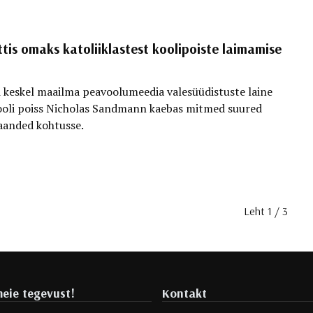
is omaks katoliiklastest koolipoiste laimamise
i keskel maailma peavoolumeedia valesüüdistuste laine
kooli poiss Nicholas Sandmann kaebas mitmed suured
jaanded kohtusse.
Leht 1 / 3
eie tegevust!
Kontakt