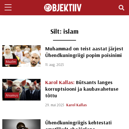
Silt:
islam
Muhammad on teist aastat järjest
Ühendkuningriigi popim poisinimi
Maailm
11. aug. 2025
Karol Kallas:
Bütsants langes
korruptsiooni ja kaubavahetuse
tõttu
Arvamus
29. mai 2025
Karol Kallas
Ühendkuningriigis kehtestati