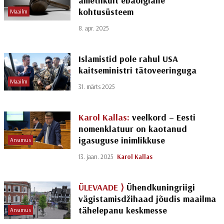
ametlikult ebaõiglane
kohtusüsteem
Maailm
8. apr. 2025
Islamistid pole rahul USA
kaitseministri tätoveeringuga
Maailm
31. märts 2025
Karol Kallas:
veelkord – Eesti
nomenklatuur on kaotanud
igasuguse inimlikkuse
Arvamus
13. jaan. 2025
Karol Kallas
ÜLEVAADE ⟩
Ühendkuningriigi
vägistamisdžihaad jõudis maailma
tähelepanu keskmesse
Arvamus