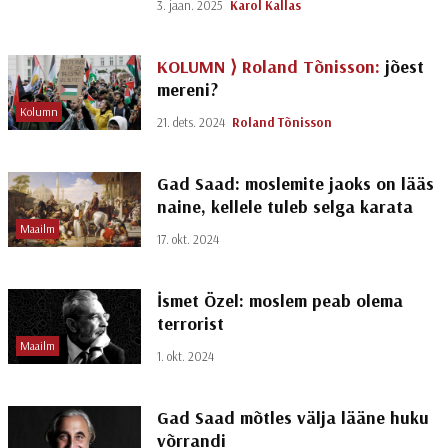
3. jaan. 2025
Karol Kallas
KOLUMN ⟩
Roland Tõnisson:
jõest
mereni?
Kolumn
21. dets. 2024
Roland Tõnisson
Gad Saad: moslemite jaoks on lääs
naine, kellele tuleb selga karata
Maailm
17. okt. 2024
İsmet Özel: moslem peab olema
terrorist
Maailm
1. okt. 2024
Gad Saad mõtles välja lääne huku
võrrandi