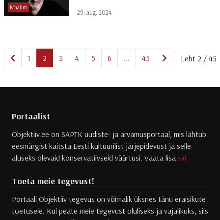
Maailm
29. aug. 2024
Eelmine
Järgmine
1
2
3
4
5
6
...
45
Leht 2 / 45
Portaalist
Objektiiv.ee on SAPTK uudiste- ja arvamusportaal, mis lähtub
eesmärgist kaitsta Eesti kultuurilist järjepidevust ja selle
aluseks olevaid konservatiivseid väärtusi. Vaata lisa
siit
Toeta meie tegevust!
Portaali Objektiiv tegevus on võimalik üksnes tänu eraisikute
toetusele. Kui peate meie tegevust oluliseks ja vajalikuks, siis