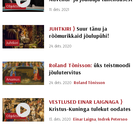
Objektiiv TV
11. dets. 2021
JUHTKIRI ⟩
Suur tänu ja
rõõmurikkaid jõulupühi!
Juhtkiri
24. dets. 2020
Roland Tõnisson:
üks teistmoodi
jõulutervitus
Arvamus
24. dets. 2020
Roland Tõnisson
VESTLUSED EINAR LAIGNAGA ⟩
Kristus-Kuninga tulekut oodates
Objektiiv TV
13. dets. 2020
Einar Laigna
,
Indrek Petersoo