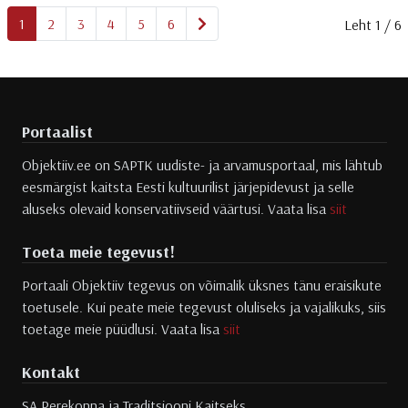
Järgmine
1
2
3
4
5
6
Leht 1 / 6
Portaalist
Objektiiv.ee on SAPTK uudiste- ja arvamusportaal, mis lähtub
eesmärgist kaitsta Eesti kultuurilist järjepidevust ja selle
aluseks olevaid konservatiivseid väärtusi. Vaata lisa
siit
Toeta meie tegevust!
Portaali Objektiiv tegevus on võimalik üksnes tänu eraisikute
toetusele. Kui peate meie tegevust oluliseks ja vajalikuks, siis
toetage meie püüdlusi. Vaata lisa
siit
Kontakt
SA Perekonna ja Traditsiooni Kaitseks