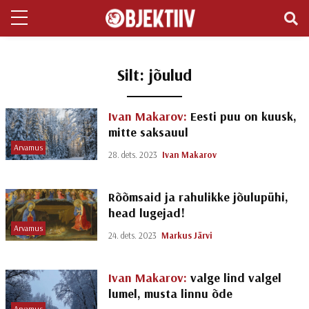
Silt:
jõulud
Ivan Makarov:
Eesti puu on kuusk,
mitte saksauul
Arvamus
28. dets. 2023
Ivan Makarov
Rõõmsaid ja rahulikke jõulupühi,
head lugejad!
Arvamus
24. dets. 2023
Markus Järvi
Ivan Makarov:
valge lind valgel
lumel, musta linnu õde
Arvamus