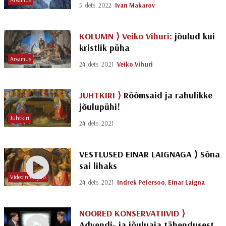
5. dets. 2022
Ivan Makarov
KOLUMN ⟩
Veiko Vihuri:
jõulud kui
kristlik püha
Arvamus
24. dets. 2021
Veiko Vihuri
JUHTKIRI ⟩
Rõõmsaid ja rahulikke
jõulupühi!
Juhtkiri
24. dets. 2021
VESTLUSED EINAR LAIGNAGA ⟩ Sõna
sai lihaks
Videointervjuu
24. dets. 2021
Indrek Petersoo
,
Einar Laigna
NOORED KONSERVATIIVID ⟩
Advendi- ja jõuluaja tähendusest